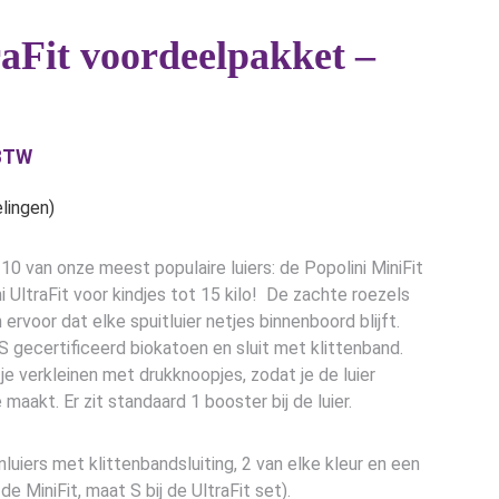
raFit voordeelpakket –
klasse:
 BTW
,95
lingen)
,45
 10 van onze meest populaire luiers: de Popolini MiniFit
 UltraFit voor kindjes tot 15 kilo! De zachte roezels
 ervoor dat elke spuitluier netjes binnenboord blijft.
 gecertificeerd biokatoen en sluit met klittenband.
je verkleinen met drukknoopjes, zodat je de luier
 maakt. Er zit standaard 1 booster bij de luier.
nluiers met klittenbandsluiting, 2 van elke kleur en een
de MiniFit, maat S bij de UltraFit set).