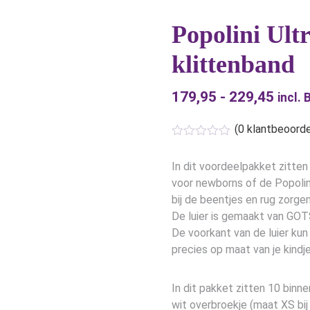
Popolini Ult
klittenband
179,95
-
229,45
Prijs
incl.
€179
(
0
klantbeoorde
tot
€229
In dit voordeelpakket zitten
voor newborns of de Popolini
bij de beentjes en rug zorgen
De luier is gemaakt van GOTS
De voorkant van de luier kun 
precies op maat van je kindje
In dit pakket zitten 10 binne
wit overbroekje (maat XS bij 