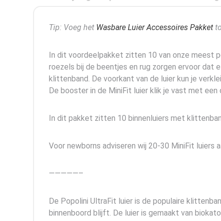
Tip: Voeg het
Wasbare Luier Accessoires Pakket
to
In dit voordeelpakket zitten 10 van onze meest pop
roezels bij de beentjes en rug zorgen ervoor dat e
klittenband. De voorkant van de luier kun je verkle
De booster in de MiniFit luier klik je vast met een 
In dit pakket zitten 10 binnenluiers met klittenban
Voor newborns adviseren wij 20-30 MiniFit luiers a
—————–
De Popolini UltraFit luier is de populaire klittenb
binnenboord blijft. De luier is gemaakt van biokat