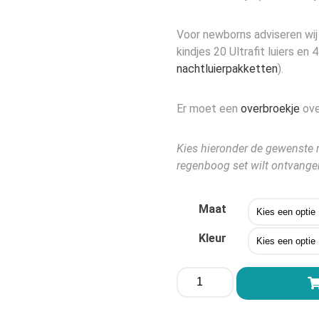
Voor newborns adviseren wij 
kindjes 20 Ultrafit luiers en
nachtluierpakketten
).
Er moet een
overbroekje
ove
Kies hieronder de gewenste 
regenboog set wilt ontvange
Maat
Kleur
Popolini
UltraFit
voordeelpakket