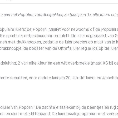
e aan het Popolini voordeelpakket, zo haal je in 1x alle luiers en
ulaire luiers: de Popolini MiniFit voor newborns of de Popolini 
lke spuitluier netjes binnenboord blijft. De luier is gemaakt van
inen met drukknoopjes, zodat je de luier precies op maat van je ki
drukknoopje, de booster van de Ultrafit luier leg je los op de luier
dsluiting, 2 van elke kleur en een wit overbroekje (maat XS bij de 
an te schaffen, voor oudere kindjes 20 Ultrafit luiers en 4 nach
andluier van Popolini! De zachte elastieken bij de beentjes en rug
oen en sluit met klittenband. De luier maak je op maat met verklei