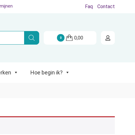
rmijnen
Faq
Contact
Hoe begin ik?
0,00
0
rken
Hoe begin ik?