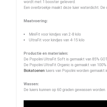
wordt met 1 booster geleverd.
Een overbroekje maakt deze luier waterdicht. De
Maatvoering:
MiniFit voor kindjes van 2-8 kilo
UltraFit voor kindjes van 4-15 kilo
Productie en materialen:
De Popolini UltraFit Soft is gemaakt van 85% GO
De Popolini UltraFit Organic is gemaakt van 100% G
Biokatoenen
luiers van Popolini worden gemaakt i
Wassen:
De luiers kunnen op 60 graden gewassen worden.