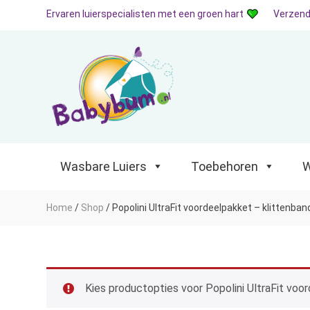
Ervaren luierspecialisten met een groen hart
Verzend
Wasbare Luiers
Toebehoren
Waterp
Wasbare Luiers
Toebehoren
W
Home
/
Shop
/
Popolini UltraFit voordeelpakket – klittenban
Kies productopties voor Popolini UltraFit voor