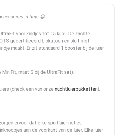
 accessoires in huis 😀
UltraFit voor kindjes tot 15 kilo! De zachte
 GOTS gecertificeerd biokatoen en sluit met
ndje maakt. Er zit standaard 1 booster bij de luier.
.
MiniFit, maat S bij de UltraFit set).
tluiers (check een van onze
nachtluierpakketten
).
 zorgen ervoor dat elke spuitluier netjes
nknoopjes aan de voorkant van de luier. Elke luier