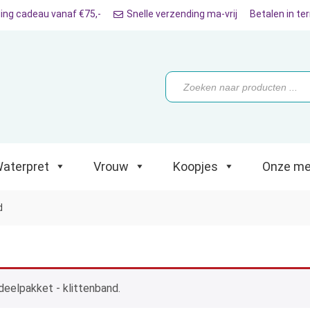
ing cadeau vanaf €75,-
Snelle verzending ma-vrij
Betalen in te
ret
Vrouw
Koopjes
Onze merken
Producten
zoeken
aterpret
Vrouw
Koopjes
Onze me
d
deelpakket - klittenband.