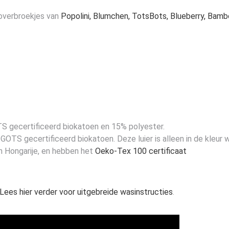
 overbroekjes van
Popolini, Blumchen, TotsBots, Blueberry, Bam
TS gecertificeerd biokatoen en 15% polyester.
OTS gecertificeerd biokatoen. Deze luier is alleen in de kleur wi
n Hongarije, en hebben het
Oeko-Tex 100 certificaat
Lees hier verder voor uitgebreide wasinstructies
.