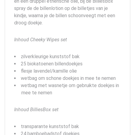
en een druppel etherische olie, bij de BilliesBox
spray de de billenlotion op de billetjes van je
kindje, waarna je de billen schoonveegt met een
droog doekje.
Inhoud Cheeky Wipes set
zilverkleurige kunststof bak
25 biokatoenen billendoekjes
flesje lavendel/kamille olie
wetbag om schone doekjes in mee te nemen
wetbag met wasnetje om gebruikte doekjes in
mee te nemen
Inhoud BilliesBox set
transparante kunststof bak
24 bamboebadstof doekjes