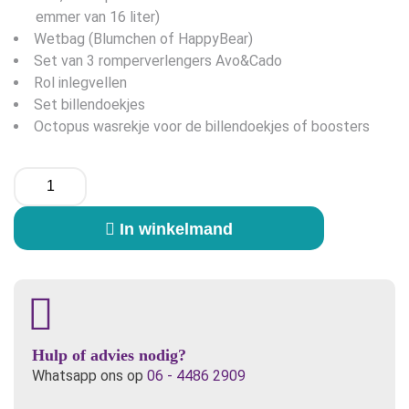
emmer van 16 liter)
Wetbag (Blumchen of HappyBear)
Set van 3 romperverlengers Avo&Cado
Rol inlegvellen
Set billendoekjes
Octopus wasrekje voor de billendoekjes of boosters
Wasbare
Luier
Accessoires
In winkelmand
Pakket
aantal
Hulp of advies nodig?
Whatsapp ons op
06 - 4486 2909