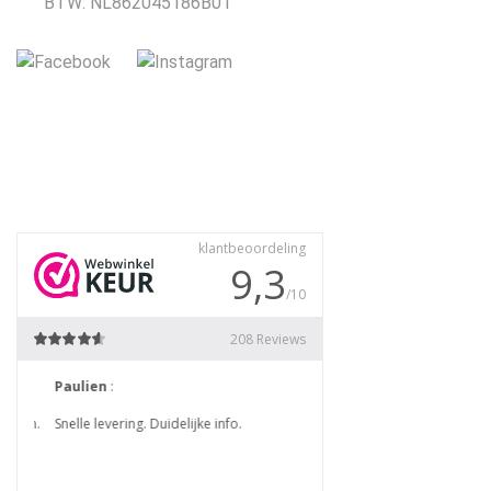
BTW: NL862045186B01