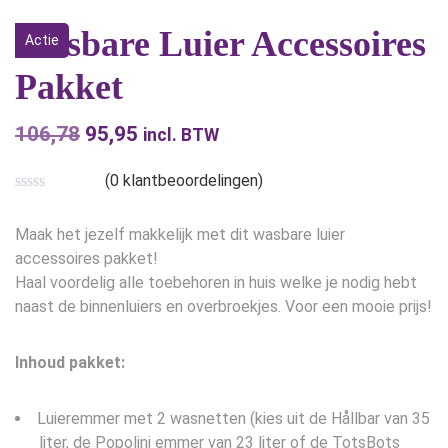
Wasbare Luier Accessoires
Actie
Pakket
106,78
Oorspronkelijke
95,95
Huidige
incl. BTW
prijs
prijs
(
0
klantbeoordelingen)
was:
is:
€106,78.
€95,95.
Maak het jezelf makkelijk met dit wasbare luier
accessoires pakket!
Haal voordelig alle toebehoren in huis welke je nodig hebt
naast de binnenluiers en overbroekjes. Voor een mooie prijs!
Inhoud pakket:
Luieremmer met 2 wasnetten (kies uit de Hållbar van 35
liter, de Popolini emmer van 23 liter of de TotsBots