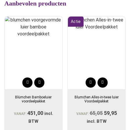
Aanbevolen producten
Actie
Blümchen Bamboeluier
Blumchen Alles-in-twee luier
voordeelpakket
Voordeelpakket
451,00
65,05
Oorspronke
59,95
Huidi
incl.
VANAF:
VANAF:
prijs
prijs
BTW
incl. BTW
was:
is: