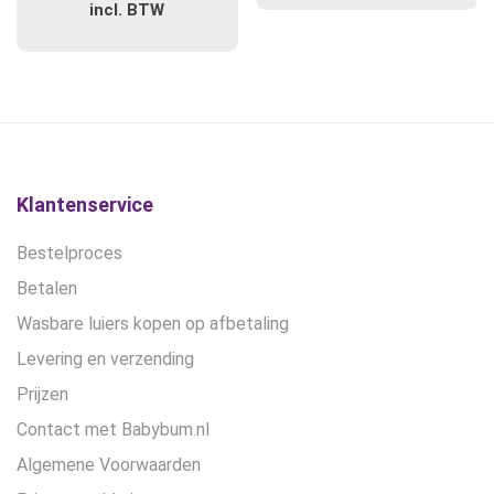
prijs
prijs
incl. BTW
€137,50.
€129
was:
is:
€104,55.
€89,00.
Klantenservice
Bestelproces
Betalen
Wasbare luiers kopen op afbetaling
Levering en verzending
Prijzen
Contact met Babybum.nl
Algemene Voorwaarden