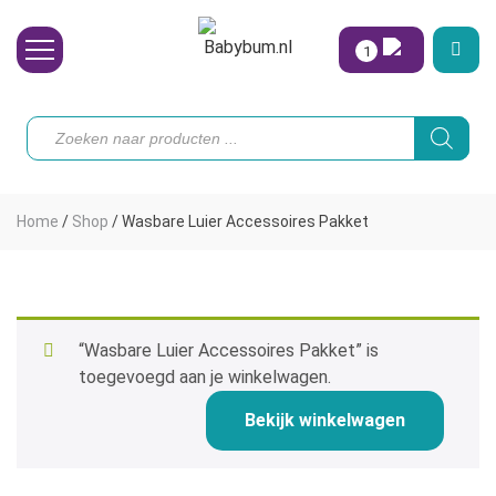
1
Wasbare Luiers
Producten
zoeken
Toebehoren
Waterpret
Home
/
Shop
/
Wasbare Luier Accessoires Pakket
Vrouw
Koopjes
Onze merken
“Wasbare Luier Accessoires Pakket” is
toegevoegd aan je winkelwagen.
Hoe begin ik?
Bekijk winkelwagen