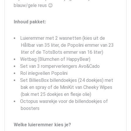
blauw/gele reus 😉
Inhoud pakket:
Luieremmer met 2 wasnetten (kies uit de
Hållbar van 35 liter, de Popolini emmer van 23
liter of de TotsBots emmer van 16 liter)
Wetbag (Blumchen of HappyBear)
Set van 3 romperverlengers Avo&Cado
Rol inlegvellen Popolini
Set BilliesBox billendoekjes (24 doekjes) met
bak en spray of de MiniKit van Cheeky Wipes
(bak met 25 doekjes en flesje olie)
Octopus wasrekje voor de billendoekjes of
boosters
Welke luieremmer kies je?