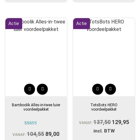
€65,05.
€59,9
Actie
Actie
Bamboolik Alles-in-twee luier
TotsBots HERO
voordeelpakket
voordeelpakket
137,50
Oorspronke
129,95
Hui
VANAF:
Gewaardeerd
prijs
prijs
incl. BTW
104,55
Oorspronkelijke
89,00
Huidige
5.00
VANAF:
uit 5
was:
is: