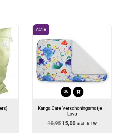
Actie
ers)
Kanga Care Verschoningsmatje –
Lava
19,95
Oorspronkelijke
15,00
Huidige
incl. BTW
prijs
prijs