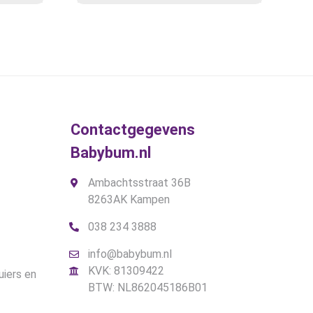
was:
is:
€19,95.
€15,00.
Contactgegevens
Babybum.nl
Ambachtsstraat 36B
8263AK Kampen
038 234 3888
info@babybum.nl
KVK: 81309422
uiers en
BTW: NL862045186B01