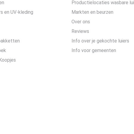
en
Productielocaties wasbare lu
s en UV-kleding
Markten en beurzen
Over ons
Reviews
pakketten
Info over je gekochte luiers
oek
Info voor gemeenten
Koopjes