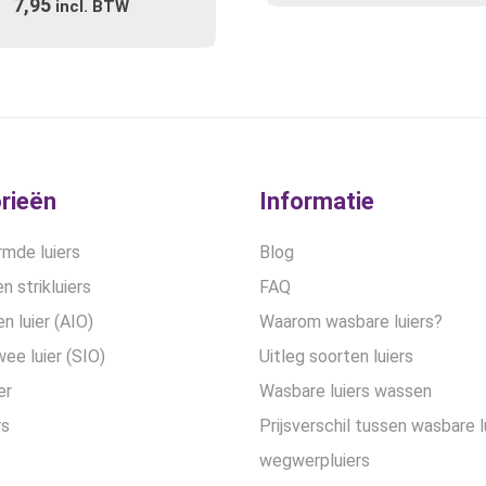
7,95
4.71
incl. BTW
uit 5
rieën
Informatie
mde luiers
Blog
n strikluiers
FAQ
en luier (AIO)
Waarom wasbare luiers?
wee luier (SIO)
Uitleg soorten luiers
er
Wasbare luiers wassen
rs
Prijsverschil tussen wasbare l
wegwerpluiers