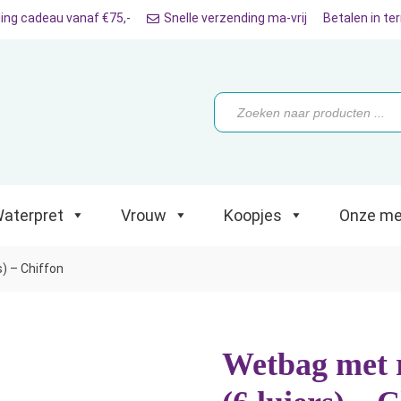
ing cadeau vanaf €75,-
Snelle verzending ma-vrij
Betalen in te
ret
Vrouw
Koopjes
Onze merken
Producten
zoeken
aterpret
Vrouw
Koopjes
Onze me
s) – Chiffon
Wetbag met r