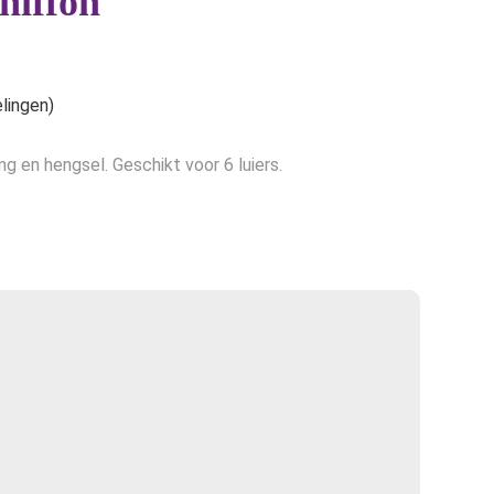
Chiffon
e
lingen)
ng en hengsel. Geschikt voor 6 luiers.