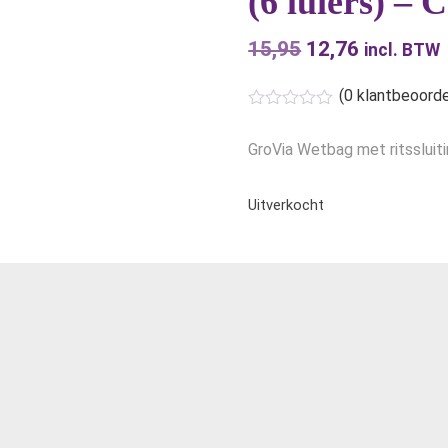
(6 luiers) – 
15,95
Oorspronkelijk
12,76
Huidige
incl. BTW
prijs
prijs
(
0
klantbeoorde
was:
is:
€15,95.
€12,76.
GroVia Wetbag met ritssluiti
Uitverkocht