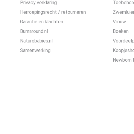
Privacy verklaring
Toebehor
Herroepingsrecht / retourneren
Zwemluier
Garantie en klachten
Vrouw
Bumaround.nl
Boeken
Naturebabies.nl
Voordeel
Samenwerking
Koopjesh
Newborn 