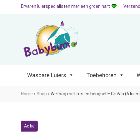
Ervaren luierspecialisten met een groen hart
Verzend
Wasbare Luiers
Toebehoren
Waterp
Wasbare Luiers
Toebehoren
W
Home
/
Shop
/
Wetbag met rits en hengsel – GroVia (6 luier
Actie