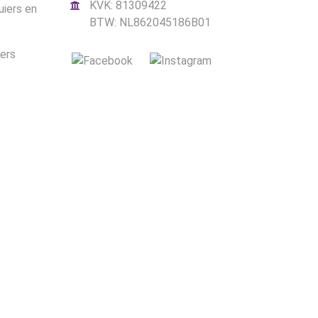
KVK: 81309422
uiers en
BTW: NL862045186B01
iers