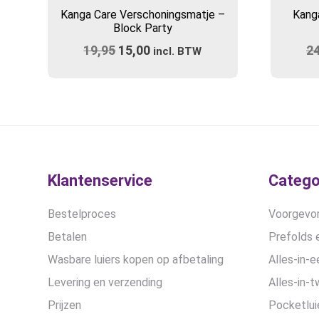
Kanga Care Verschoningsmatje –
Kang
Block Party
19,95
Oorspronkelijke
15,00
Huidige
2
incl. BTW
prijs
prijs
was:
is:
€19,95.
€15,00.
Klantenservice
Catego
Bestelproces
Voorgevor
Betalen
Prefolds e
Wasbare luiers kopen op afbetaling
Alles-in-e
Levering en verzending
Alles-in-t
Prijzen
Pocketlui