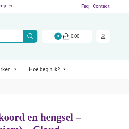
rmijnen
Faq
Contact
Hoe begin ik?
0,00
0
rken
Hoe begin ik?
oord en hengsel –