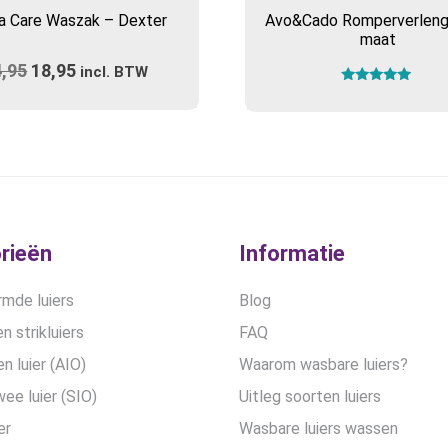
a Care Waszak – Dexter
Avo&Cado Romperverleng
maat
4,95
Oorspronkelijke
18,95
Huidige
incl. BTW
Gewaardeerd
prijs
prijs
5.00
uit 5
was:
is:
€24,95.
€18,95.
rieën
Informatie
mde luiers
Blog
n strikluiers
FAQ
en luier (AIO)
Waarom wasbare luiers?
wee luier (SIO)
Uitleg soorten luiers
er
Wasbare luiers wassen