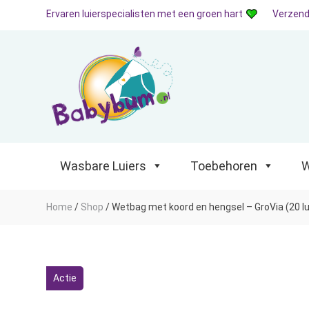
Ervaren luierspecialisten met een groen hart
Verzend
Wasbare Luiers
Toebehoren
Waterp
Wasbare Luiers
Toebehoren
W
Home
/
Shop
/
Wetbag met koord en hengsel – GroVia (20 lu
Actie