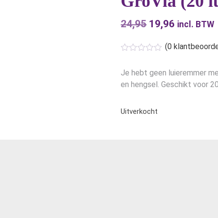
GroVia (20 l
24,95
Oorspronkelijk
19,96
Huidige
incl. BTW
prijs
prijs
(
0
klantbeoorde
was:
is:
€24,95.
€19,96.
Je hebt geen luieremmer me
en hengsel. Geschikt voor 20 
Uitverkocht