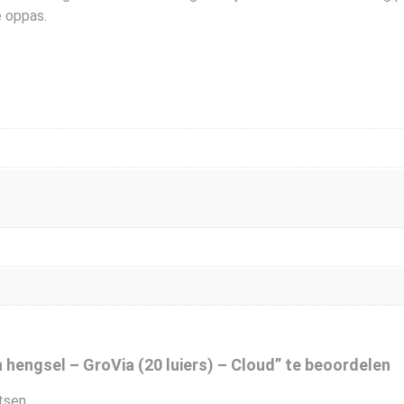
e oppas.
engsel – GroVia (20 luiers) – Cloud” te beoordelen
tsen.