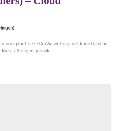
uiers) – Cloud
e
lingen)
er nodig met deze GroVia wetbag met koord sluiting
luiers / 3 dagen gebruik.