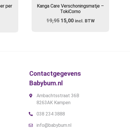
er per
Kanga Care Verschoningsmatje –
TokiCorno
19,95
Oorspronkelijke
15,00
Huidige
incl. BTW
prijs
prijs
was:
is:
€19,95.
€15,00.
Contactgegevens
Babybum.nl
Ambachtsstraat 36B
8263AK Kampen
038 234 3888
info@babybum.nl