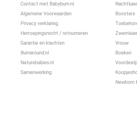
Contact met Babybum.nl
Nachtluie
Algemene Voorwaarden
Boosters
Privacy verklaring
Toebehor
Herroepingsrecht / retourneren
Zwemluier
Garantie en klachten
Vrouw
Bumaround.nl
Boeken
Naturebabies.nl
Voordeel
Samenwerking
Koopjesh
Newborn 