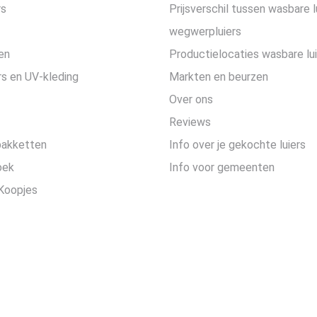
rs
Prijsverschil tussen wasbare l
wegwerpluiers
en
Productielocaties wasbare lu
s en UV-kleding
Markten en beurzen
Over ons
Reviews
pakketten
Info over je gekochte luiers
oek
Info voor gemeenten
Koopjes