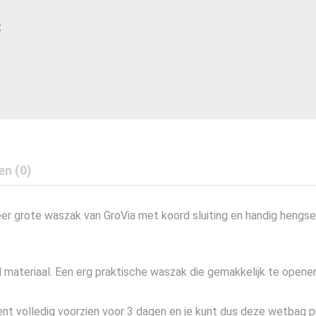
t
en (0)
r grote waszak van GroVia met koord sluiting en handig hengse
materiaal. Een erg praktische waszak die gemakkelijk te openen 
nt volledig voorzien voor 3 dagen en je kunt dus deze wetbag pri