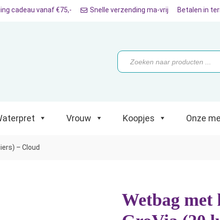
ing cadeau vanaf €75,-
Snelle verzending ma-vrij
Betalen in te
ret
Vrouw
Koopjes
Onze merken
Producten
zoeken
aterpret
Vrouw
Koopjes
Onze me
iers) – Cloud
Wetbag met k