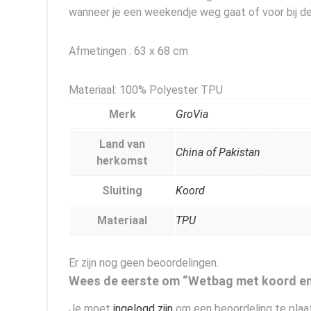
wanneer je een weekendje weg gaat of voor bij d
Afmetingen : 63 x 68 cm
Materiaal: 100% Polyester TPU
Merk
GroVia
Land van
China of Pakistan
herkomst
Sluiting
Koord
Materiaal
TPU
Er zijn nog geen beoordelingen.
Wees de eerste om “Wetbag met koord en h
Je moet
ingelogd zijn
om een beoordeling te plaa