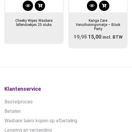
Cheeky Wipes Wasbare
Kanga Care
billendoekjes 25 stuks
Verschoningsmatje – Block
Party
19,95
Oorspronkelijke
15,00
Huidige
incl. BTW
prijs
prijs
was:
is:
€19,95.
€15,00.
Klantenservice
Bestelproces
Betalen
Wasbare luiers kopen op afbetaling
Levering en verzending