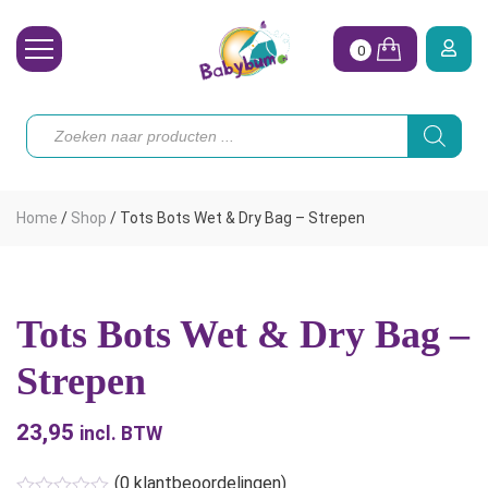
0
Wasbare Luiers
Producten
zoeken
Toebehoren
Waterpret
Home
/
Shop
/
Tots Bots Wet & Dry Bag – Strepen
Vrouw
Koopjes
Tots Bots Wet & Dry Bag –
Onze merken
Strepen
Hoe begin ik?
23,95
incl. BTW
(
0
klantbeoordelingen)