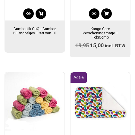
Bamboolik QuQu Bamboe
Kanga Care
Billendoekjes – set van 10
Verschoningsmatje –
TokiCorno
19,95
Oorspronkelijke
15,00
Huidige
incl. BTW
prijs
prijs
was:
is:
€19,95.
€15,00.
Actie