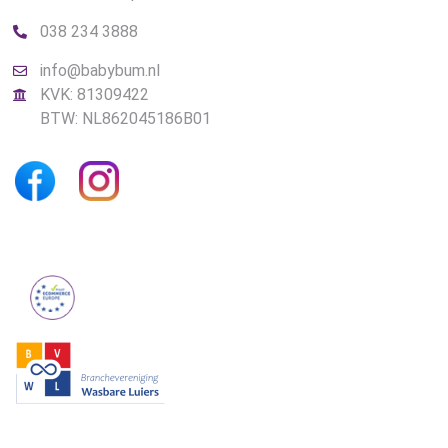
038 234 3888
info@babybum.nl
KVK: 81309422
BTW: NL862045186B01