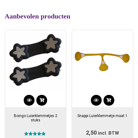
Aanbevolen producten
Dit
product
Boingo Luierklemmetjes 2
Snappi Luierklemmetje maat 1
heeft
stuks
meerdere
2,50
incl. BTW
variaties.