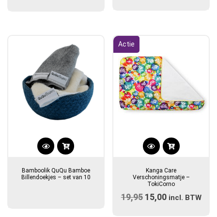
Gewaardeerd
Deze
4.67
optie
uit 5
kan
gekozen
Actie
worden
op
de
productpagina
Bamboolik QuQu Bamboe
Kanga Care
Billendoekjes – set van 10
Verschoningsmatje –
TokiCorno
19,95
Oorspronkelijke
15,00
Huidige
incl. BTW
prijs
prijs