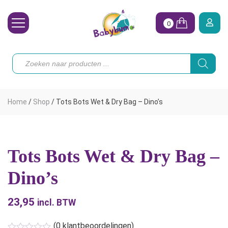
0
Wasbare Luiers
Producten
zoeken
Toebehoren
Waterpret
Home
/
Shop
/
Tots Bots Wet & Dry Bag – Dino’s
Vrouw
Koopjes
Tots Bots Wet & Dry Bag –
Onze merken
Dino’s
Hoe begin ik?
23,95
incl. BTW
(
0
klantbeoordelingen)