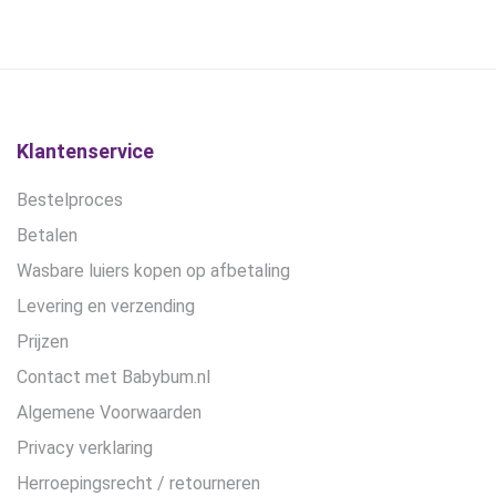
was:
is:
€19,95.
€15,00.
Klantenservice
Bestelproces
Betalen
Wasbare luiers kopen op afbetaling
Levering en verzending
Prijzen
Contact met Babybum.nl
Algemene Voorwaarden
Privacy verklaring
Herroepingsrecht / retourneren