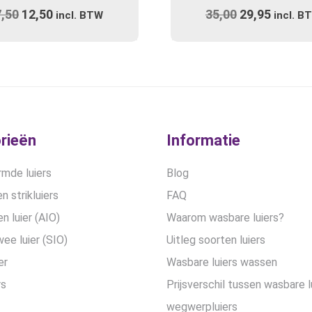
7,50
Oorspronkelijke
12,50
Huidige
35,00
Oorspronkel
29,95
Huidig
incl. BTW
incl. B
prijs
prijs
prijs
prijs
was:
is:
was:
is:
€17,50.
€12,50.
€35,00.
€29,95
rieën
Informatie
mde luiers
Blog
n strikluiers
FAQ
en luier (AIO)
Waarom wasbare luiers?
wee luier (SIO)
Uitleg soorten luiers
er
Wasbare luiers wassen
rs
Prijsverschil tussen wasbare l
wegwerpluiers