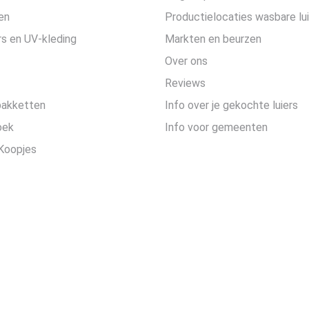
en
Productielocaties wasbare lu
s en UV-kleding
Markten en beurzen
Over ons
Reviews
pakketten
Info over je gekochte luiers
oek
Info voor gemeenten
Koopjes