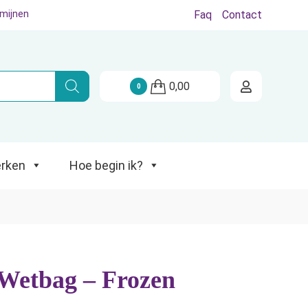
rmijnen
Faq
Contact
Hoe begin ik?
0,00
0
rken
Hoe begin ik?
Wetbag – Frozen