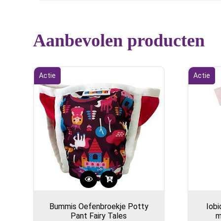
Aanbevolen producten
Actie
Actie
Dit
product
Bummis Oefenbroekje Potty
Iobi
heeft
Pant Fairy Tales
m
meerdere