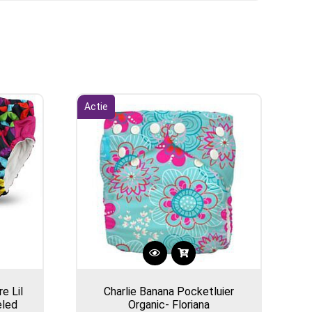
Actie
e Lil
Charlie Banana Pocketluier
eled
Organic- Floriana