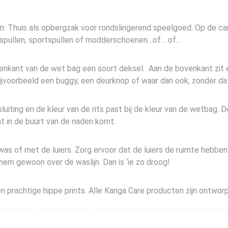
en: Thuis als opbergzak voor rondslingerend speelgoed. Op de c
mspullen, sportspullen of modderschoenen…of… of…
venkant van de wet bag een soort deksel. Aan de bovenkant zit
jvoorbeeld een buggy, een deurknop of waar dan ook, zonder da
iting en de kleur van de rits past bij de kleur van de wetbag. D
t in de buurt van de naden komt.
s of met de luiers. Zorg ervoor dat de luiers de ruimte hebbe
em gewoon over de waslijn. Dan is ‘ie zo droog!
n prachtige hippe prints. Alle Kanga Care producten zijn ontwor