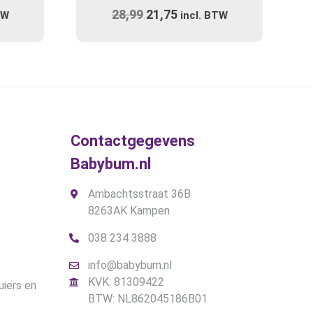
ijke
e
28,99
Oorspronkelijke
21,75
Huidige
TW
incl. BTW
prijs
prijs
was:
is:
.
€28,99.
€21,75.
Contactgegevens
Babybum.nl
Ambachtsstraat 36B
8263AK Kampen
038 234 3888
info@babybum.nl
KVK: 81309422
uiers en
BTW: NL862045186B01