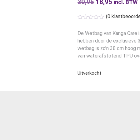
30,95
Oorspronkelijk
18,95
Huidige
incl. BTW
prijs
prijs
(
0
klantbeoorde
was:
is:
€30,95.
€18,95.
De Wetbag van Kanga Care i
hebben door de exclusieve 
wetbag is zo’n 38 cm hoog me
van waterafstotend TPU ove
Uitverkocht