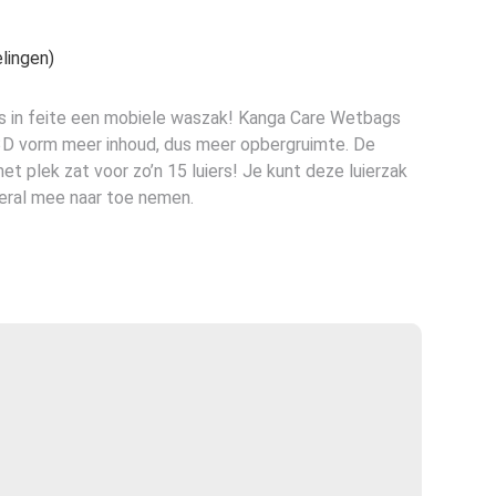
e
lingen)
s in feite een mobiele waszak! Kanga Care Wetbags
3D vorm meer inhoud, dus meer opbergruimte. De
t plek zat voor zo’n 15 luiers! Je kunt deze luierzak
ral mee naar toe nemen.