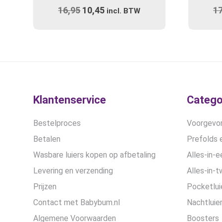
16,95
Oorspronkelijke
10,45
Huidige
1
variaties.
incl. BTW
prijs
Deze
prijs
optie
was:
is:
kan
€16,95.
€10,45.
gekozen
worden
op
de
Klantenservice
Catego
productpagina
Bestelproces
Voorgevor
Betalen
Prefolds e
Wasbare luiers kopen op afbetaling
Alles-in-e
Levering en verzending
Alles-in-t
Prijzen
Pocketlui
Contact met Babybum.nl
Nachtluie
Algemene Voorwaarden
Boosters