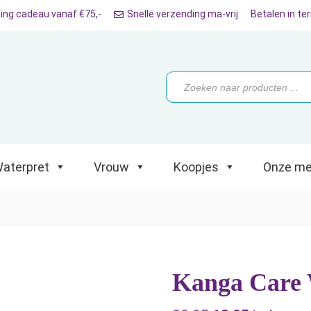
ing cadeau vanaf €75,-
Snelle verzending ma-vrij
Betalen in te
ret
Vrouw
Koopjes
Onze merken
Producten
zoeken
aterpret
Vrouw
Koopjes
Onze me
Kanga Care 