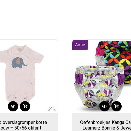
Actie
o overslagromper korte
Oefenbroekjes Kanga Car
ouw – 50/56 olifant
Learnerz Bonnie & Jew