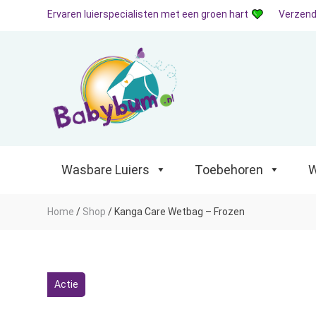
Ervaren luierspecialisten met een groen hart
Verzend
Wasbare Luiers
Toebehoren
Waterp
Wasbare Luiers
Toebehoren
W
Home
/
Shop
/
Kanga Care Wetbag – Frozen
Actie