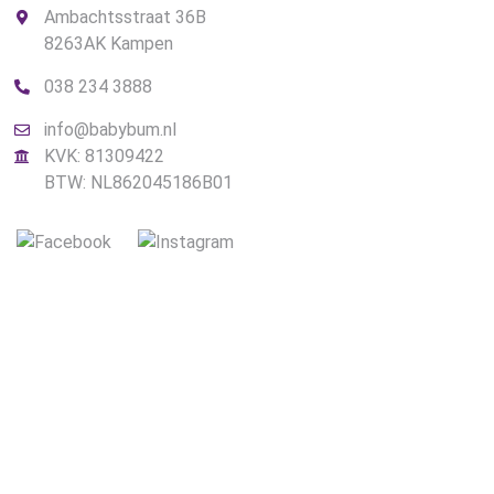
Ambachtsstraat 36B
8263AK Kampen
038 234 3888
info@babybum.nl
KVK: 81309422
BTW: NL862045186B01