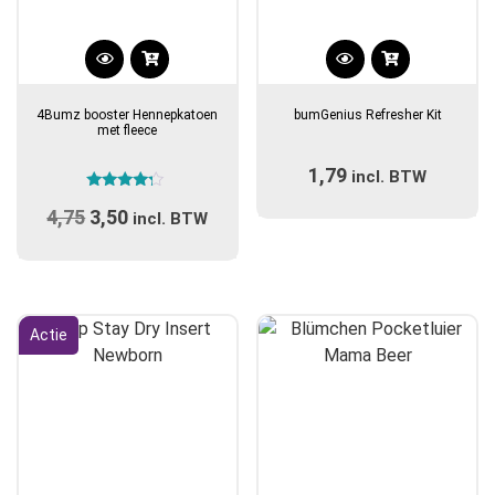
4Bumz booster Hennepkatoen
bumGenius Refresher Kit
met fleece
1,79
incl. BTW
Gewaardeerd
4,75
Oorspronkelijke
3,50
Huidige
4.00
incl. BTW
uit 5
prijs
prijs
was:
is:
€4,75.
€3,50.
Actie