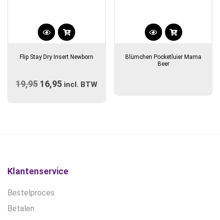
Dit
product
Flip Stay Dry Insert Newborn
Blümchen Pocketluier Mama
heeft
Beer
meerdere
19,95
Oorspronkelijke
16,95
Huidige
variaties.
incl. BTW
prijs
Deze
prijs
optie
was:
is:
kan
€19,95.
€16,95.
gekozen
worden
op
de
Klantenservice
productpagina
Bestelproces
Betalen