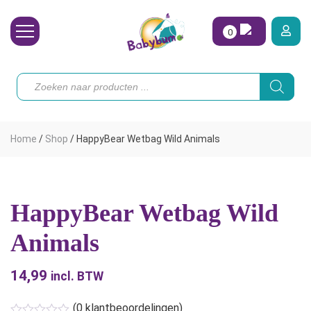
0
Wasbare Luiers
Producten
zoeken
Toebehoren
Waterpret
Home
/
Shop
/
HappyBear Wetbag Wild Animals
Vrouw
Koopjes
HappyBear Wetbag Wild
Onze merken
Animals
Hoe begin ik?
14,99
incl. BTW
(
0
klantbeoordelingen)