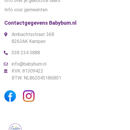
Info over je gekochte luiers
Info voor gemeenten
Contactgegevens Babybum.nl
Ambachtsstraat 36B
8263AK Kampen
038 234 3888
info@babybum.nl
KVK: 81309422
BTW: NL862045186B01