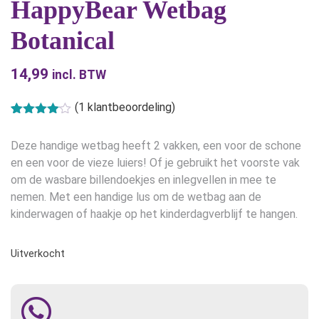
HappyBear Wetbag
Botanical
14,99
incl. BTW
(
1
klantbeoordeling)
Gewaardeerd
1
4.00
op 5
Deze handige wetbag heeft 2 vakken, een voor de schone
gebaseerd
op
klant
en een voor de vieze luiers! Of je gebruikt het voorste vak
waardering
om de wasbare billendoekjes en inlegvellen in mee te
nemen. Met een handige lus om de wetbag aan de
kinderwagen of haakje op het kinderdagverblijf te hangen.
Uitverkocht