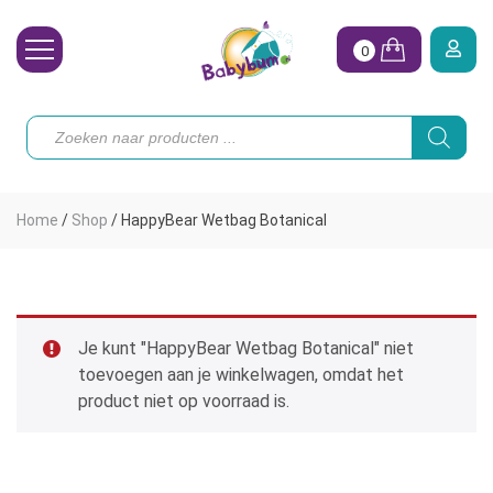
0
Wasbare Luiers
Producten
zoeken
Toebehoren
Waterpret
Home
/
Shop
/
HappyBear Wetbag Botanical
Vrouw
Koopjes
Onze merken
Je kunt "HappyBear Wetbag Botanical" niet
toevoegen aan je winkelwagen, omdat het
Hoe begin ik?
product niet op voorraad is.