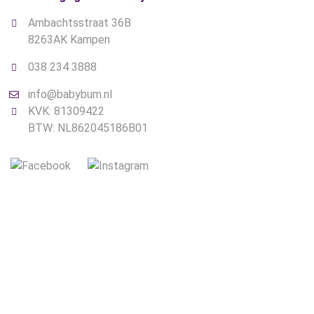
Ambachtsstraat 36B
8263AK Kampen
038 234 3888
info@babybum.nl
KVK: 81309422
BTW: NL862045186B01