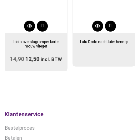
Dit
product
Iobio overslagromper korte
Lulu Dodo nachtluier hennep
heeft
mouw vlieger
meerdere
14,90
Oorspronkelijke
12,50
Huidige
variaties.
incl. BTW
prijs
Deze
prijs
optie
was:
is:
kan
€14,90.
€12,50.
gekozen
worden
op
de
Klantenservice
productpagina
Bestelproces
Betalen