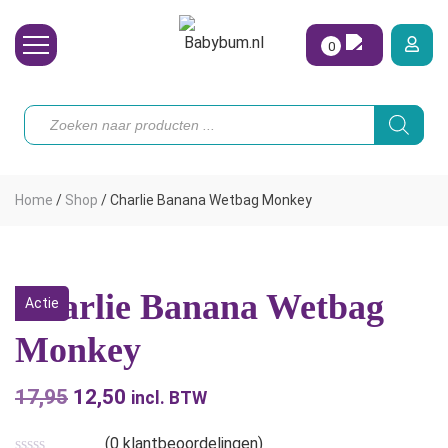
0
Wasbare Luiers
Producten
zoeken
Toebehoren
Waterpret
Home
/
Shop
/
Charlie Banana Wetbag Monkey
Vrouw
Koopjes
Charlie Banana Wetbag
Actie
Onze merken
Monkey
Hoe begin ik?
17,95
Oorspronkelijke
12,50
Huidige
incl. BTW
prijs
prijs
(
0
klantbeoordelingen)