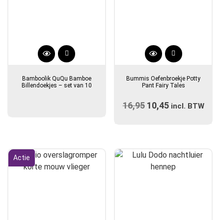
Dit
product
Bamboolik QuQu Bamboe
Bummis Oefenbroekje Potty
heeft
Billendoekjes – set van 10
Pant Fairy Tales
meerdere
16,95
Oorspronkelijke
10,45
Huidige
variaties.
incl. BTW
prijs
Deze
prijs
optie
was:
is:
kan
€16,95.
€10,45.
gekozen
Actie
worden
op
de
productpagina