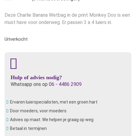
was:
is:
€17,95.
€12,50.
Deze Charlie Banana Wetbag in de print Monkey Doo is een
must have voor onderweg. Er passen 3 a 4 luiers in.
Uitverkocht
Hulp of advies nodig?
Whatsapp ons op
06 - 4486 2909
Ervaren luierspecialisten, met een groen hart
Door moeders, voor moeders
Advies op maat. We helpen je graag op weg
Betaal in termijnen