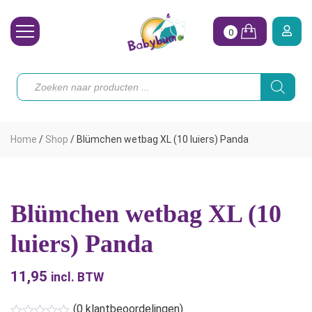
0
Wasbare Luiers
Producten
zoeken
Toebehoren
Waterpret
Home
/
Shop
/
Blümchen wetbag XL (10 luiers) Panda
Vrouw
Koopjes
Blümchen wetbag XL (10
Onze merken
luiers) Panda
Hoe begin ik?
11,95
incl. BTW
(
0
klantbeoordelingen)