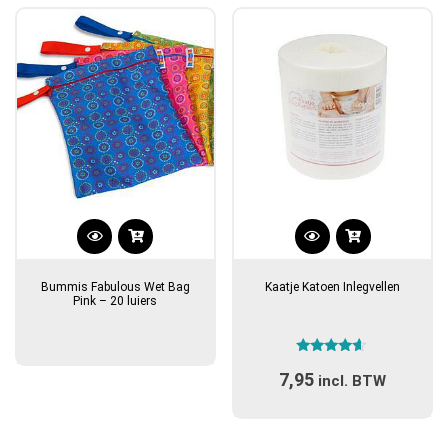
Bummis Fabulous Wet Bag
Kaatje Katoen Inlegvellen
Pink – 20 luiers
Gewaardeerd
7,95
4.40
incl. BTW
uit 5