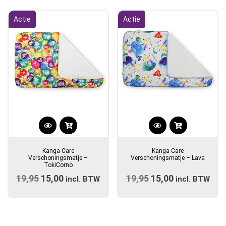
Actie
Actie
Kanga Care
Kanga Care
Verschoningsmatje –
Verschoningsmatje – Lava
TokiCorno
19,95
Oorspronkelijke
15,00
Huidige
19,95
Oorspronkelijke
15,00
Huidige
incl. BTW
incl. BTW
prijs
prijs
prijs
prijs
was:
is:
was:
is:
€19,95.
€15,00.
€19,95.
€15,00.