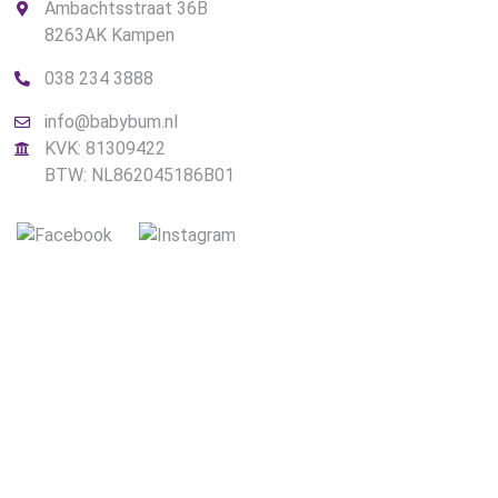
Ambachtsstraat 36B
8263AK Kampen
038 234 3888
info@babybum.nl
KVK: 81309422
BTW: NL862045186B01