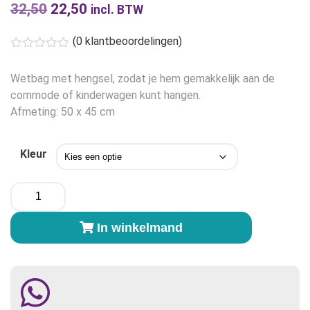
32,50
Oorspronkelijke
22,50
Huidige
incl. BTW
prijs
prijs
(
0
klantbeoordelingen)
was:
is:
€32,50.
€22,50.
Wetbag met hengsel, zodat je hem gemakkelijk aan de
commode of kinderwagen kunt hangen.
Afmeting: 50 x 45 cm
Kleur
Bamboolik
QuQu
Wetbag
In winkelmand
met
hengsel
(50x45cm)
-
4