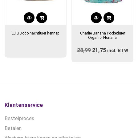
Lulu Dodo nachtluier hennep
Charlie Banana Pocketluier
Organic- Floriana
28,99
Oorspronkelijke
21,75
Huidige
incl. BTW
prijs
prijs
was:
is:
€28,99.
€21,75.
Klantenservice
Bestelproces
Betalen