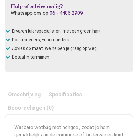
prints
Hulp of advies nodig?
aantal
Whatsapp ons op
06 - 4486 2909
Ervaren luierspecialisten, met een groen hart
Door moeders, voor moeders
Advies op maat. We helpen je graag op weg
Betaal in termijnen
Omschrijving
Specificaties
Beoordelingen (0)
Wasbare wetbag met hengsel, zodat je hem
gemakkelijk aan de commode of kinderwagen kunt