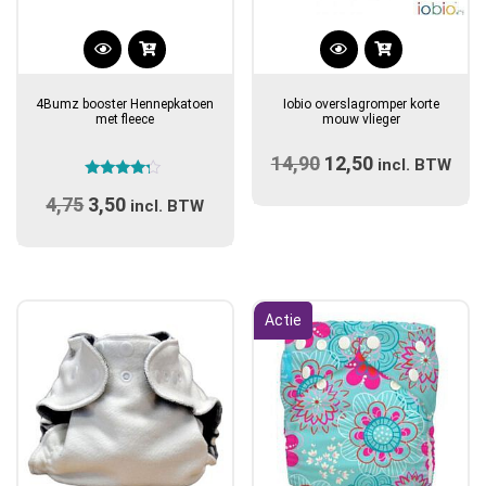
Dit
product
4Bumz booster Hennepkatoen
Iobio overslagromper korte
heeft
met fleece
mouw vlieger
meerdere
14,90
Oorspronkelijke
12,50
Huidige
variaties.
incl. BTW
Gewaardeerd
prijs
Deze
prijs
4,75
Oorspronkelijke
3,50
Huidige
4.00
incl. BTW
optie
uit 5
was:
is:
prijs
prijs
kan
€14,90.
€12,50.
was:
is:
gekozen
€4,75.
€3,50.
worden
op
Actie
de
productpagina