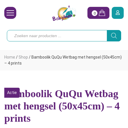
0
Wasbare Luiers
Producten
zoeken
Toebehoren
Waterpret
Home
/
Shop
/
Bamboolik QuQu Wetbag met hengsel (50x45cm)
Vrouw
– 4 prints
Koopjes
Onze merken
Bamboolik QuQu Wetbag
Actie
Hoe begin ik?
met hengsel (50x45cm) – 4
prints