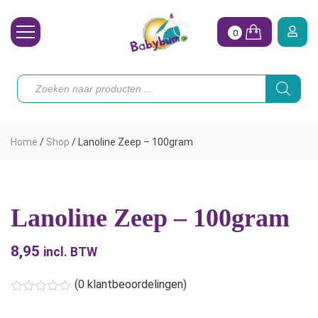
0
Wasbare Luiers
Producten
zoeken
Toebehoren
Waterpret
Home
/
Shop
/
Lanoline Zeep – 100gram
Vrouw
Koopjes
Lanoline Zeep – 100gram
Onze merken
8,95
Hoe begin ik?
incl. BTW
(
0
klantbeoordelingen)