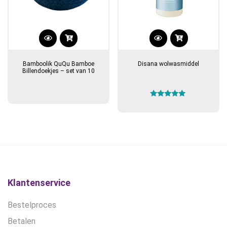
Bamboolik QuQu Bamboe
Disana wolwasmiddel
Billendoekjes – set van 10
Gewaardeerd
5.00
uit 5
Klantenservice
Bestelproces
Betalen