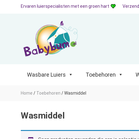
Ervaren luierspecialisten met een groen hart
Verzend
Wasbare Luiers
Toebehoren
Waterp
Wasbare Luiers
Toebehoren
W
Home
/
Toebehoren
/
Wasmiddel
Wasmiddel