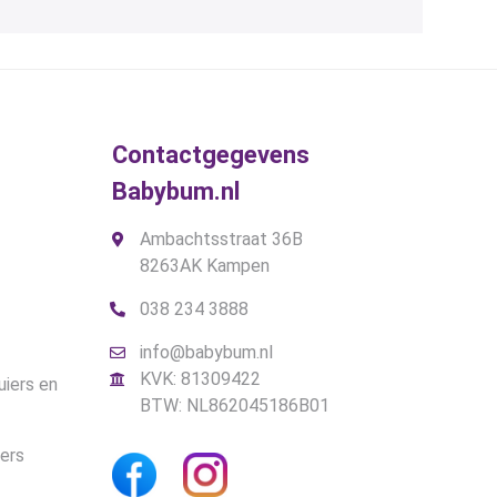
Contactgegevens
Babybum.nl
Ambachtsstraat 36B
8263AK Kampen
038 234 3888
info@babybum.nl
KVK: 81309422
uiers en
BTW: NL862045186B01
iers