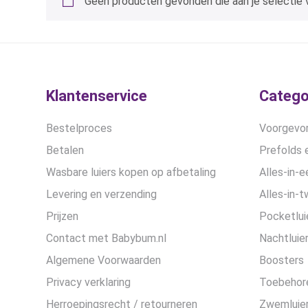
Geen producten gevonden die aan je selectie 
Klantenservice
Catego
Bestelproces
Voorgevor
Betalen
Prefolds e
Wasbare luiers kopen op afbetaling
Alles-in-e
Levering en verzending
Alles-in-t
Prijzen
Pocketlui
Contact met Babybum.nl
Nachtluie
Algemene Voorwaarden
Boosters
Privacy verklaring
Toebehor
Herroepingsrecht / retourneren
Zwemluier