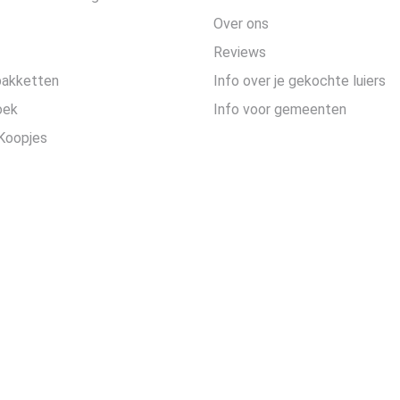
Over ons
Reviews
pakketten
Info over je gekochte luiers
oek
Info voor gemeenten
Koopjes