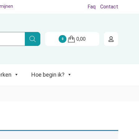
rmijnen
Faq
Contact
Hoe begin ik?
0,00
0
rken
Hoe begin ik?