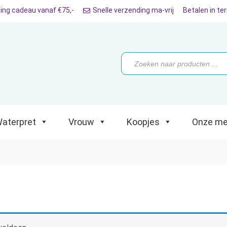
ing cadeau vanaf €75,-
Snelle verzending ma-vrij
Betalen in te
ret
Vrouw
Koopjes
Onze merken
Producten
zoeken
aterpret
Vrouw
Koopjes
Onze me