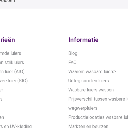
voldoen.
rieën
Informatie
mde luiers
Blog
n strikluiers
FAQ
en luier (AIO)
Waarom wasbare luiers?
wee luier (SIO)
Uitleg soorten luiers
er
Wasbare luiers wassen
rs
Prijsverschil tussen wasbare l
wegwerpluiers
en
Productielocaties wasbare lu
s en UV-kleding
Markten en beurzen