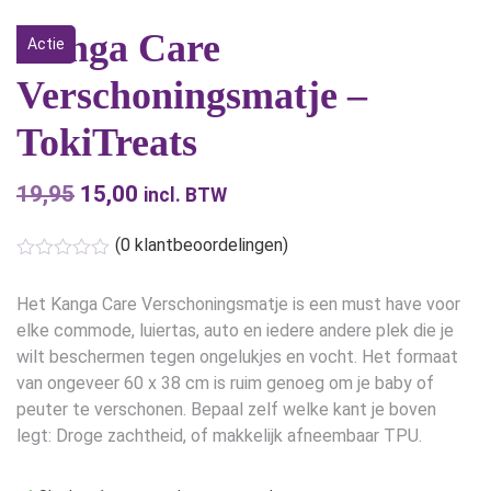
Kanga Care
Actie
Verschoningsmatje –
TokiTreats
19,95
Oorspronkelijke
15,00
Huidige
incl. BTW
prijs
prijs
(
0
klantbeoordelingen)
was:
is:
€19,95.
€15,00.
Het Kanga Care Verschoningsmatje is een must have voor
elke commode, luiertas, auto en iedere andere plek die je
wilt beschermen tegen ongelukjes en vocht. Het formaat
van ongeveer 60 x 38 cm is ruim genoeg om je baby of
peuter te verschonen. Bepaal zelf welke kant je boven
legt: Droge zachtheid, of makkelijk afneembaar TPU.