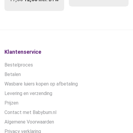
prijs
prijs
was:
is:
€17,50.
€12,50.
Klantenservice
Bestelproces
Betalen
Wasbare luiers kopen op afbetaling
Levering en verzending
Prijzen
Contact met Babybum.nl
Algemene Voorwaarden
Privacy verklaring