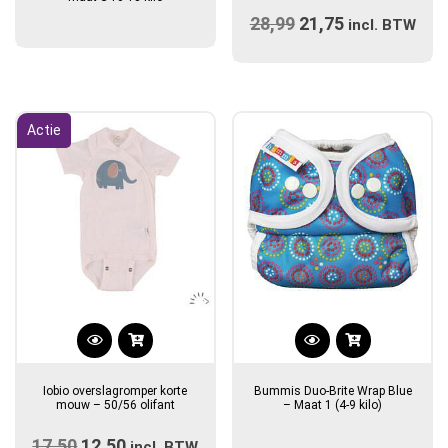
28,99
Oorspronkelijke
21,75
Huidige
incl. BTW
prijs
prijs
was:
is:
€28,99.
€21,75.
Actie
Iobio overslagromper korte
Bummis Duo-Brite Wrap Blue
mouw – 50/56 olifant
– Maat 1 (4-9 kilo)
17,50
Oorspronkelijke
12,50
Huidige
incl. BTW