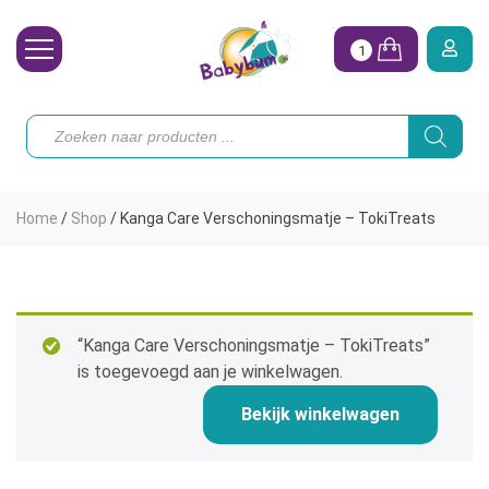
1
Wasbare Luiers
Producten
zoeken
Toebehoren
Waterpret
Home
/
Shop
/
Kanga Care Verschoningsmatje – TokiTreats
Vrouw
Koopjes
Onze merken
“Kanga Care Verschoningsmatje – TokiTreats”
is toegevoegd aan je winkelwagen.
Hoe begin ik?
Bekijk winkelwagen