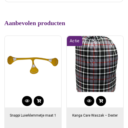
Aanbevolen producten
Actie
Dit
product
Snappi Luierklemmetje maat 1
Kanga Care Waszak – Dexter
heeft
meerdere