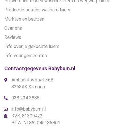
Prijsverschil tussen wasbare luiers en wegwerpluiers
Productielocaties wasbare luiers
Markten en beurzen
Over ons
Reviews
Info over je gekochte luiers
Info voor gemeenten
Contactgegevens Babybum.nl
Ambachtsstraat 36B
8263AK Kampen
038 234 3888
info@babybum.nl
KVK: 81309422
BTW: NL862045186B01