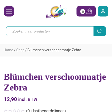
0
Wasbare Luiers
Producten
zoeken
Toebehoren
Waterpret
Home
/
Shop
/
Blümchen verschoonmatje Zebra
Vrouw
Koopjes
Blümchen verschoonmatje
Onze merken
Zebra
Hoe begin ik?
12,90
incl. BTW
(
0
klantbeoordelingen)