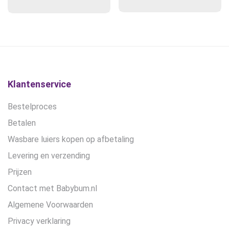
Gewaardeerd
prijs
prijs
5.00
uit 5
was:
is:
€19,95.
€15,00.
Klantenservice
Bestelproces
Betalen
Wasbare luiers kopen op afbetaling
Levering en verzending
Prijzen
Contact met Babybum.nl
Algemene Voorwaarden
Privacy verklaring