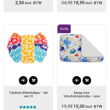
2,50
24,95
Oorspronkelijke
18,95
Huidige
incl. BTW
variaties.
incl. BTW
Deze
prijs
prijs
optie
was:
is:
kan
€24,95.
€18,95.
gekozen
Actie
worden
op
de
productpagina
TotsBots Billendoekjes – Set
Kanga Care
van 10
Verschoningsmatje – Lava
19,95
Oorspronkelijke
15,00
Huidige
incl. BTW