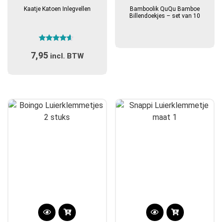
Kaatje Katoen Inlegvellen
Bamboolik QuQu Bamboe
Billendoekjes – set van 10
Gewaardeerd
7,95
4.40
incl. BTW
uit 5
Dit