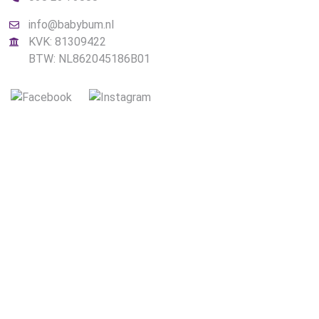
info@babybum.nl
KVK: 81309422
BTW: NL862045186B01