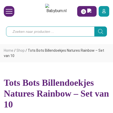
0
Wasbare Luiers
Producten
zoeken
Toebehoren
Waterpret
Home
/
Shop
/
Tots Bots Billendoekjes Natures Rainbow – Set
Vrouw
van 10
Koopjes
Onze merken
Tots Bots Billendoekjes
Hoe begin ik?
Natures Rainbow – Set van
10