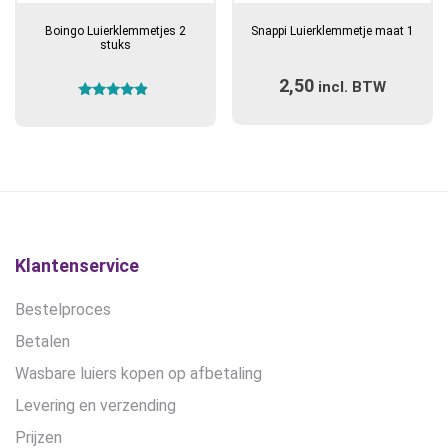
product
Boingo Luierklemmetjes 2
Snappi Luierklemmetje maat 1
heeft
stuks
meerdere
2,50
incl. BTW
variaties.
Gewaardeerd
Deze
4.67
optie
uit 5
kan
gekozen
worden
op
de
Klantenservice
productpagina
Bestelproces
Betalen
Wasbare luiers kopen op afbetaling
Levering en verzending
Prijzen