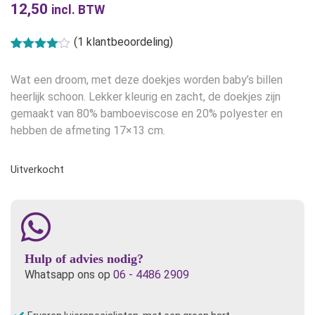
12,50
incl. BTW
(
1
klantbeoordeling)
Gewaardeerd
1
4.00
op 5
Wat een droom, met deze doekjes worden baby’s billen
gebaseerd
op
klant
heerlijk schoon. Lekker kleurig en zacht, de doekjes zijn
waardering
gemaakt van 80% bamboeviscose en 20% polyester en
hebben de afmeting 17×13 cm.
Uitverkocht
Hulp of advies nodig?
Whatsapp ons op
06 - 4486 2909