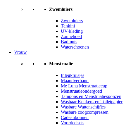
Zwemluiers
Zwemluiers
Tankini
UV-kleding
Zonnehoed
Badmuts
Waterschoenen
Vrouw
Menstruatie
Inlegkruisjes
Maandverband
Me Luna Menstruatiecup
Menstruatieondergoed
Tampons en Menstruatiesponzen
Wasbaar Keuken- en Toiletpapier
Wasbare Wattenschijfjes
Wasbare zoogcompressen
Cadeaubonnen
Voordeelsets