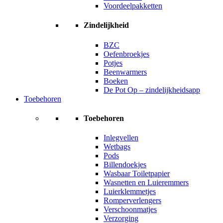
Voordeelpakketten
Zindelijkheid
BZC
Oefenbroekjes
Potjes
Beenwarmers
Boeken
De Pot Op – zindelijkheidsapp
Toebehoren
Toebehoren
Inlegvellen
Wetbags
Pods
Billendoekjes
Wasbaar Toiletpapier
Wasnetten en Luieremmers
Luierklemmetjes
Romperverlengers
Verschoonmatjes
Verzorging