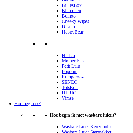
BilliesBox
Blümchen
Boingo
Cheeky Wipes
Disana
HappyBear
Hu-Da
Mother Ease
Petit Lulu
Popolini
Rumparooz
SENEO
TotsBots
ULRICH
Vimse
Hoe begin ik?
Hoe begin ik met wasbare luiers?
Wasbare Luier Keuzehulp
Wasbare Luier Startpakket