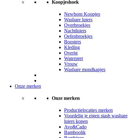
Koopjeshoek
Newborn Koopjes
Wasbare luiers
Overbroekjes
Nachtluiers
Oefenbroekjes
Boosters
Kleding
Overig
Waterpret
Vrouw
Wasbare mondkapjes
Onze merken
Onze merken
Productielocaties merken
Voordelig je eigen stash wasbare
luiers kopen
Avo&Cado
Bamboolik
Bambinex