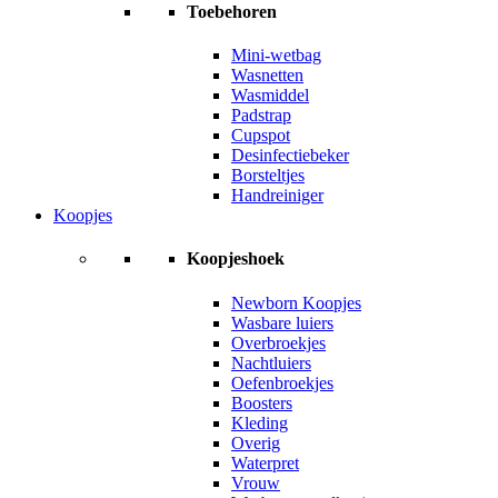
Toebehoren
Mini-wetbag
Wasnetten
Wasmiddel
Padstrap
Cupspot
Desinfectiebeker
Borsteltjes
Handreiniger
Koopjes
Koopjeshoek
Newborn Koopjes
Wasbare luiers
Overbroekjes
Nachtluiers
Oefenbroekjes
Boosters
Kleding
Overig
Waterpret
Vrouw