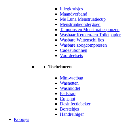
Inlegkruisjes
Maandverband
Me Luna Menstruatiecup
Menstruatieondergoed
Tampons en Menstruatiesponzen
Wasbaar Keuken- en Toiletpapier
Wasbare Wattenschijfjes
Wasbare zoogcompressen
Cadeaubonnen
Voordeelsets
Toebehoren
Mini-wetbag
Wasnetten
Wasmiddel
Padstrap
Cupspot
Desinfectiebeker
Borsteltjes
Handreiniger
Koopjes