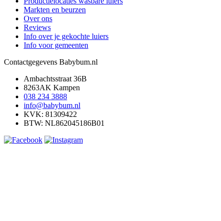
Productielocaties wasbare luiers
Markten en beurzen
Over ons
Reviews
Info over je gekochte luiers
Info voor gemeenten
Contactgegevens Babybum.nl
Ambachtsstraat 36B
8263AK Kampen
038 234 3888
info@babybum.nl
KVK: 81309422
BTW: NL862045186B01