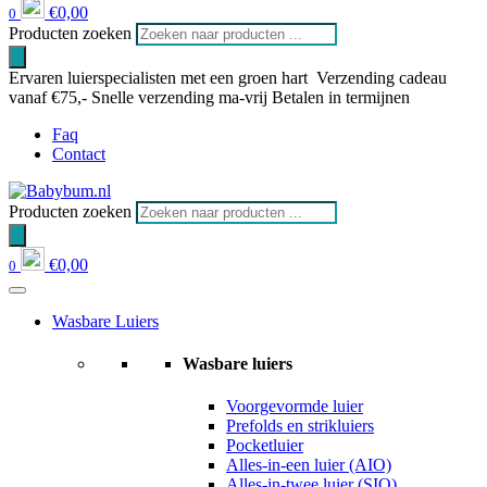
€
0,00
0
Producten zoeken
Ervaren luierspecialisten met een groen hart
Verzending cadeau
vanaf €75,-
Snelle verzending ma-vrij
Betalen in termijnen
Faq
Contact
Producten zoeken
€
0,00
0
Wasbare Luiers
Wasbare luiers
Voorgevormde luier
Prefolds en strikluiers
Pocketluier
Alles-in-een luier (AIO)
Alles-in-twee luier (SIO)