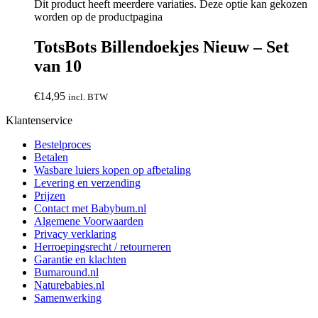
Dit product heeft meerdere variaties. Deze optie kan gekozen
worden op de productpagina
TotsBots Billendoekjes Nieuw – Set
van 10
€
14,95
incl. BTW
Klantenservice
Bestelproces
Betalen
Wasbare luiers kopen op afbetaling
Levering en verzending
Prijzen
Contact met Babybum.nl
Algemene Voorwaarden
Privacy verklaring
Herroepingsrecht / retourneren
Garantie en klachten
Bumaround.nl
Naturebabies.nl
Samenwerking