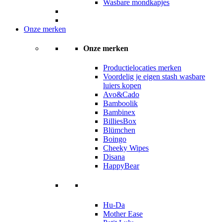
Wasbare mondkapjes
Onze merken
Onze merken
Productielocaties merken
Voordelig je eigen stash wasbare
luiers kopen
Avo&Cado
Bamboolik
Bambinex
BilliesBox
Blümchen
Boingo
Cheeky Wipes
Disana
HappyBear
Hu-Da
Mother Ease