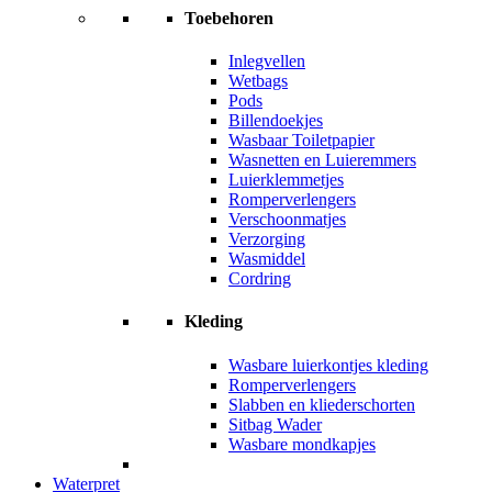
Toebehoren
Inlegvellen
Wetbags
Pods
Billendoekjes
Wasbaar Toiletpapier
Wasnetten en Luieremmers
Luierklemmetjes
Romperverlengers
Verschoonmatjes
Verzorging
Wasmiddel
Cordring
Kleding
Wasbare luierkontjes kleding
Romperverlengers
Slabben en kliederschorten
Sitbag Wader
Wasbare mondkapjes
Waterpret