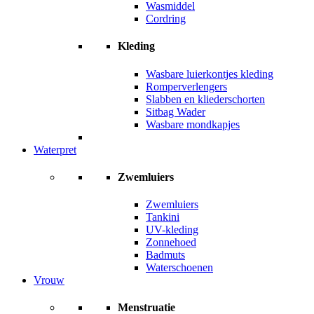
Wasmiddel
Cordring
Kleding
Wasbare luierkontjes kleding
Romperverlengers
Slabben en kliederschorten
Sitbag Wader
Wasbare mondkapjes
Waterpret
Zwemluiers
Zwemluiers
Tankini
UV-kleding
Zonnehoed
Badmuts
Waterschoenen
Vrouw
Menstruatie