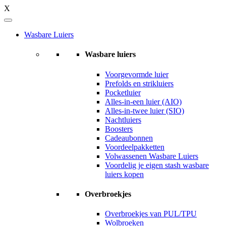
X
Wasbare Luiers
Wasbare luiers
Voorgevormde luier
Prefolds en strikluiers
Pocketluier
Alles-in-een luier (AIO)
Alles-in-twee luier (SIO)
Nachtluiers
Boosters
Cadeaubonnen
Voordeelpakketten
Volwassenen Wasbare Luiers
Voordelig je eigen stash wasbare
luiers kopen
Overbroekjes
Overbroekjes van PUL/TPU
Wolbroeken