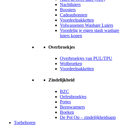
Nachtluiers
Boosters
Cadeaubonnen
Voordeelpakketten
Volwassenen Wasbare Luiers
Voordelig je eigen stash wasbare
luiers kopen
Overbroekjes
Overbroekjes van PUL/TPU
Wolbroeken
Voordeelpakketten
Zindelijkheid
BZC
Oefenbroekjes
Potjes
Beenwarmers
Boeken
De Pot Op – zindelijkheidsapp
Toebehoren