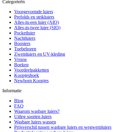
Categorieën
Voorgevormde luiers
Prefolds en strikluiers
Alles-in-een luier (AIO)
Alles-in-twee luier (SIO)
Pocketluier
Nachtluiers
Boosters
Toebehoren
Zwemluiers en UV-kleding
Vrouw
Boeken
Voordeelpakketten
Koopjeshoek
Newborn Koopjes
Informatie
Blog
FAQ
Waarom wasbare luiers?
Uitleg soorten luiers
Wasbare luiers wassen
Prijsverschil tussen wasbare luiers en wegwerpluiers