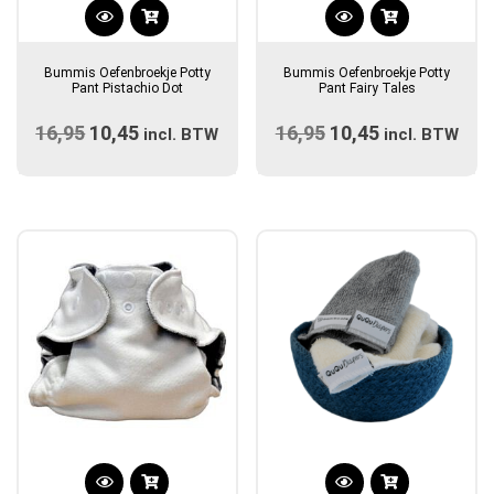
Dit
Dit
product
product
Bummis Oefenbroekje Potty
Bummis Oefenbroekje Potty
heeft
heeft
Pant Pistachio Dot
Pant Fairy Tales
meerdere
meerdere
16,95
Oorspronkelijke
10,45
Huidige
16,95
Oorspronkelijke
10,45
Huidige
variaties.
incl. BTW
variaties.
incl. BTW
prijs
Deze
prijs
prijs
Deze
prijs
optie
optie
was:
is:
was:
is:
kan
kan
€16,95.
€10,45.
€16,95.
€10,45.
gekozen
gekozen
worden
worden
op
op
de
de
productpagina
productpagina