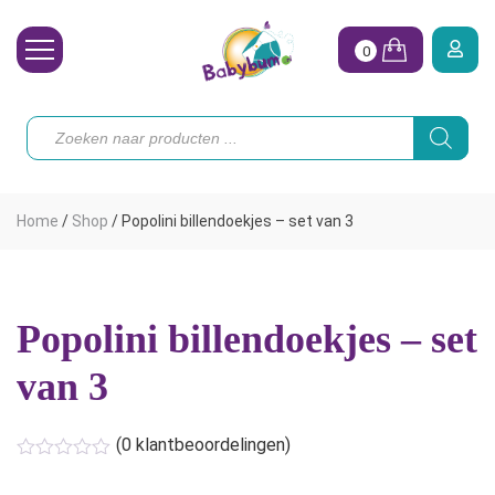
0
Wasbare Luiers
Producten
zoeken
Toebehoren
Waterpret
Home
/
Shop
/
Popolini billendoekjes – set van 3
Vrouw
Koopjes
Popolini billendoekjes – set
Onze merken
van 3
Hoe begin ik?
(
0
klantbeoordelingen)