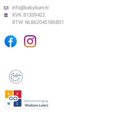
info@babybum.nl
KVK: 81309422
BTW: NL862045186B01