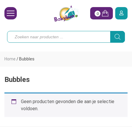
0
Wasbare Luiers
Producten
zoeken
Toebehoren
Waterpret
Home
/
Bubbles
Vrouw
Koopjes
Bubbles
Onze merken
Geen producten gevonden die aan je selectie
Hoe begin ik?
voldoen.