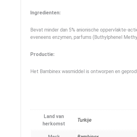
Ingredienten:
Bevat minder dan 5% anionische oppervlakte-actie
eveneens enzymen, parfums (Buthylphenel Methylp
Productie:
Het Bambinex wasmiddel is ontworpen en geproduc
Land van
Turkije
herkomst
Merk
Bambinex