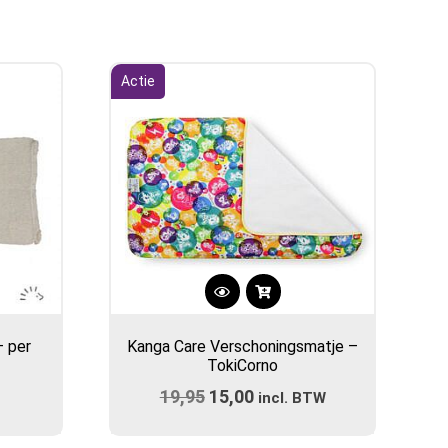
Actie
– per
Kanga Care Verschoningsmatje –
TokiCorno
19,95
Oorspronkelijke
15,00
Huidige
incl. BTW
prijs
prijs