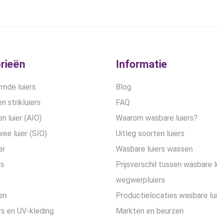
kan
gekozen
worden
op
de
rieën
Informatie
productpa
mde luiers
Blog
n strikluiers
FAQ
en luier (AIO)
Waarom wasbare luiers?
wee luier (SIO)
Uitleg soorten luiers
er
Wasbare luiers wassen
rs
Prijsverschil tussen wasbare l
wegwerpluiers
en
Productielocaties wasbare lu
s en UV-kleding
Markten en beurzen