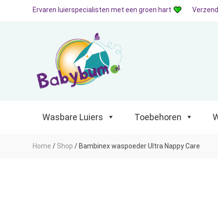
Ervaren luierspecialisten met een groen hart
Verzend
Wasbare Luiers
Toebehoren
Waterp
Wasbare Luiers
Toebehoren
W
Home
/
Shop
/
Bambinex waspoeder Ultra Nappy Care