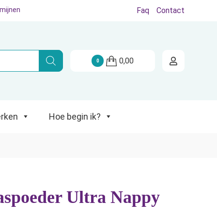
rmijnen
Faq
Contact
Hoe begin ik?
0,00
0
rken
Hoe begin ik?
spoeder Ultra Nappy