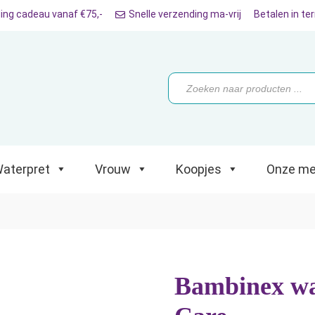
ing cadeau vanaf €75,-
Snelle verzending ma-vrij
Betalen in te
ret
Vrouw
Koopjes
Onze merken
Producten
zoeken
aterpret
Vrouw
Koopjes
Onze me
Bambinex wa