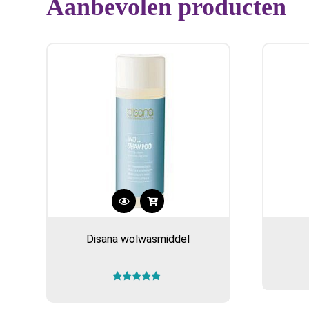
Aanbevolen producten
Disana wolwasmiddel
Gewaardeerd
5.00
uit 5