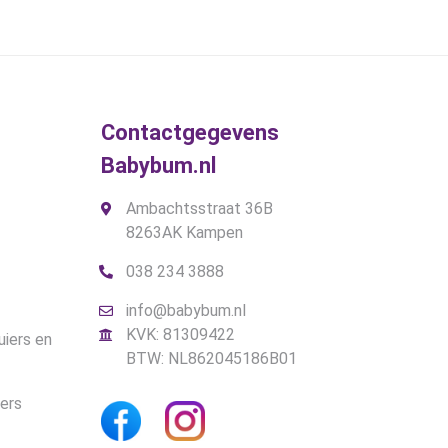
was:
is:
€19,95.
€15,00.
Contactgegevens
gina
Babybum.nl
Ambachtsstraat 36B
8263AK Kampen
038 234 3888
info@babybum.nl
KVK: 81309422
uiers en
BTW: NL862045186B01
iers