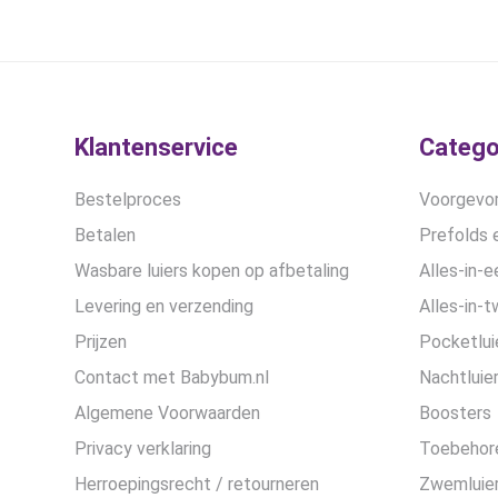
Klantenservice
Catego
Bestelproces
Voorgevor
Betalen
Prefolds e
Wasbare luiers kopen op afbetaling
Alles-in-e
Levering en verzending
Alles-in-t
Prijzen
Pocketlui
Contact met Babybum.nl
Nachtluie
Algemene Voorwaarden
Boosters
Privacy verklaring
Toebehor
Herroepingsrecht / retourneren
Zwemluier