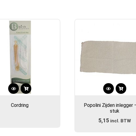
Dit
product
Cordring
Popolini Zijden inlegger 
heeft
stuk
meerdere
5,15
incl. BTW
variaties.
Deze
optie