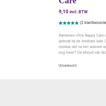
Care
9,10
incl. BTW
(
2
klantbeoorde
Gewaardeerd
2
5.00
op 5
Bambinex Ultra Nappy Care 
gebaseerd
op
klant
gebruik bij de wasbare luie
waarderingen
residue dat na het wassen ach
nog meer? De inhoud van dez
Uitverkocht