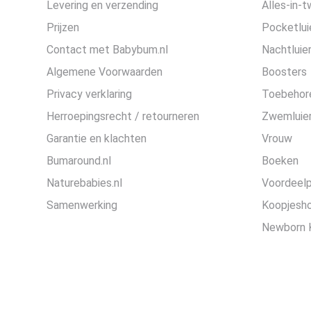
Levering en verzending
Alles-in-t
Prijzen
Pocketlui
Contact met Babybum.nl
Nachtluie
Algemene Voorwaarden
Boosters
Privacy verklaring
Toebehor
Herroepingsrecht / retourneren
Zwemluier
Garantie en klachten
Vrouw
Bumaround.nl
Boeken
Naturebabies.nl
Voordeel
Samenwerking
Koopjesh
Newborn 