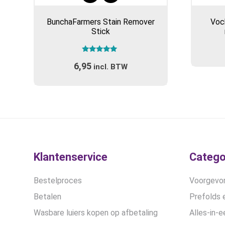
BunchaFarmers Stain Remover
Voc
Stick
Gewaardeerd
6,95
5.00
incl. BTW
uit 5
Klantenservice
Catego
Bestelproces
Voorgevor
Betalen
Prefolds e
Wasbare luiers kopen op afbetaling
Alles-in-e