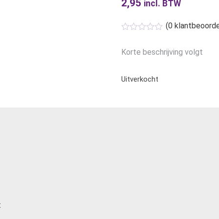
2,95
incl. BTW
(
0
klantbeoorde
Korte beschrijving volgt
Uitverkocht
t