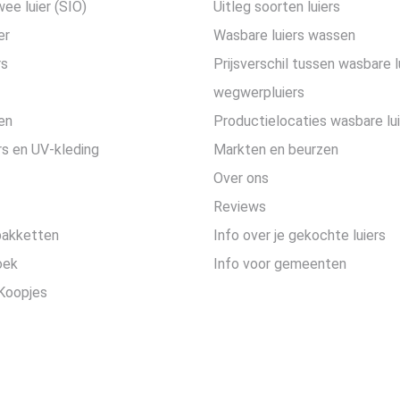
wee luier (SIO)
Uitleg soorten luiers
er
Wasbare luiers wassen
rs
Prijsverschil tussen wasbare l
wegwerpluiers
en
Productielocaties wasbare lu
s en UV-kleding
Markten en beurzen
Over ons
Reviews
pakketten
Info over je gekochte luiers
oek
Info voor gemeenten
Koopjes