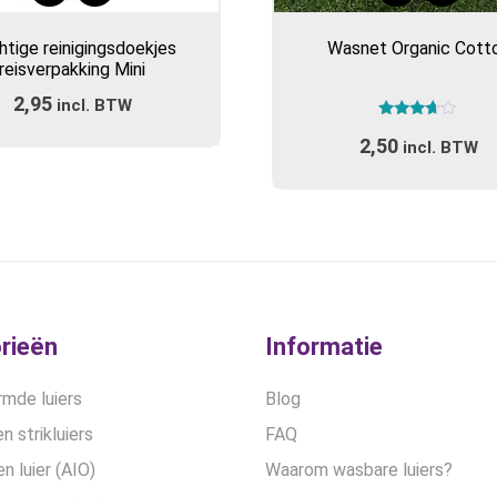
product
htige reinigingsdoekjes
Wasnet Organic Cott
heeft
reisverpakking Mini
meerdere
2,95
incl. BTW
variaties.
Gewaardeerd
Deze
2,50
3.50
incl. BTW
optie
uit 5
kan
gekozen
worden
op
de
productpa
rieën
Informatie
mde luiers
Blog
n strikluiers
FAQ
en luier (AIO)
Waarom wasbare luiers?