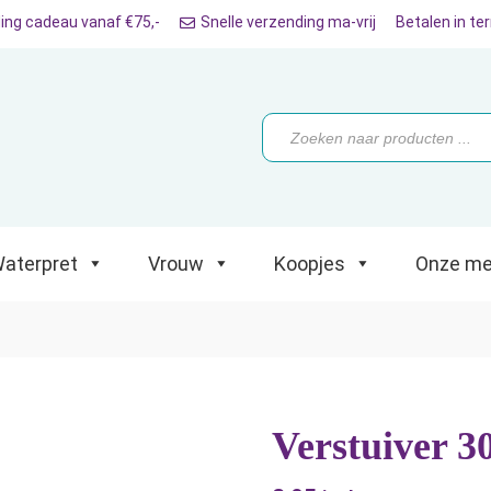
ing cadeau vanaf €75,-
Snelle verzending ma-vrij
Betalen in te
ret
Vrouw
Koopjes
Onze merken
Producten
zoeken
aterpret
Vrouw
Koopjes
Onze me
Verstuiver 3