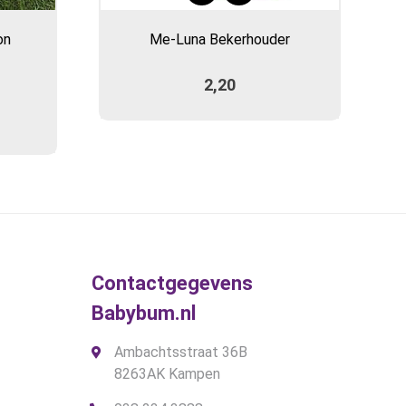
product
on
Me-Luna Bekerhouder
heeft
meerdere
2,20
variaties.
Deze
optie
kan
gekozen
worden
op
de
gina
productpagina
Contactgegevens
Babybum.nl
Ambachtsstraat 36B
8263AK Kampen