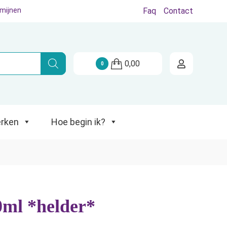
rmijnen
Faq
Contact
Hoe begin ik?
0,00
0
rken
Hoe begin ik?
0ml *helder*