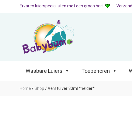
Ervaren luierspecialisten met een groen hart
Verzend
Wasbare Luiers
Toebehoren
Waterp
Wasbare Luiers
Toebehoren
W
Home
/
Shop
/
Verstuiver 30ml *helder*