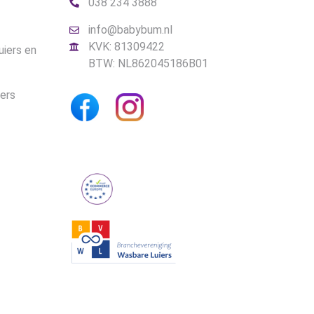
038 234 3888
info@babybum.nl
KVK: 81309422
uiers en
BTW: NL862045186B01
iers