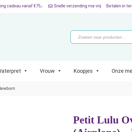
ing cadeau vanaf €75,-
Snelle verzending ma-vrij
Betalen in te
ret
Vrouw
Koopjes
Onze merken
Producten
zoeken
aterpret
Vrouw
Koopjes
Onze me
– Newborn
Petit Lulu O