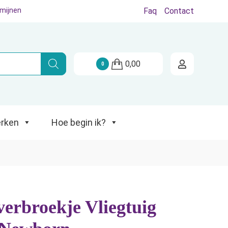
rmijnen
Faq
Contact
Hoe begin ik?
0,00
0
rken
Hoe begin ik?
verbroekje Vliegtuig