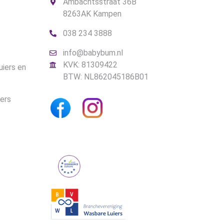
Ambachtsstraat 36B
8263AK Kampen
038 234 3888
info@babybum.nl
KVK: 81309422
uiers en
BTW: NL862045186B01
iers