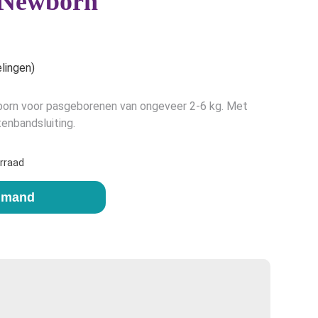
– Newborn
lingen)
born voor pasgeborenen van ongeveer 2-6 kg. Met
tenbandsluiting.
rraad
elmand