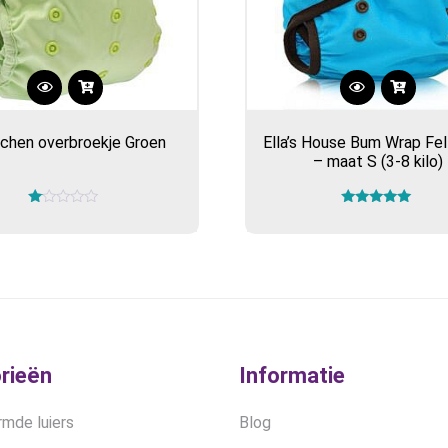
chen overbroekje Groen
Ella’s House Bum Wrap Fe
– maat S (3-8 kilo)
Gewaardeerd
Gewaardeerd
1.00
5.00
uit
uit 5
5
rieën
Informatie
mde luiers
Blog