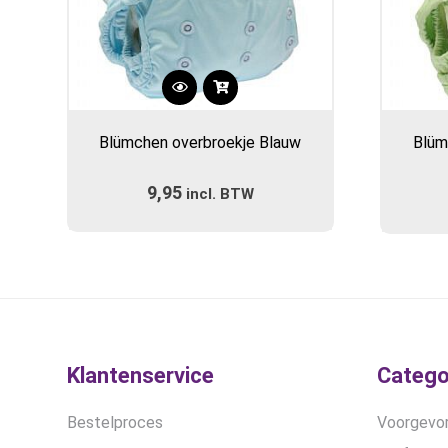
Dit
product
Blümchen overbroekje Blauw
Blüm
heeft
meerdere
9,95
incl. BTW
variaties.
Deze
optie
kan
gekozen
worden
op
de
Klantenservice
Catego
productpagina
Bestelproces
Voorgevor