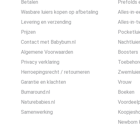
Betalen
Prefolds e
Wasbare luiers kopen op afbetaling
Alles-in-e
Levering en verzending
Alles-in-t
Prijzen
Pocketlui
Contact met Babybum.nl
Nachtluie
Algemene Voorwaarden
Boosters
Privacy verklaring
Toebehor
Herroepingsrecht / retourneren
Zwemluier
Garantie en klachten
Vrouw
Bumaround.nl
Boeken
Naturebabies.nl
Voordeel
Samenwerking
Koopjesh
Newborn 