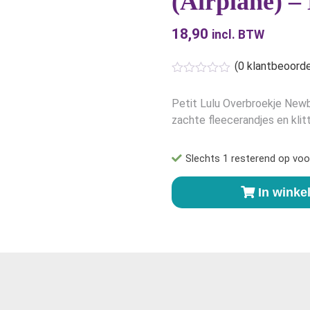
(Airplane) 
18,90
incl. BTW
(
0
klantbeoorde
Petit Lulu Overbroekje New
zachte fleecerandjes en klit
Slechts 1 resterend op voo
Petit
In wink
Lulu
Overbroekje
Vliegtuig
(Airplane)
-
Newborn
aantal