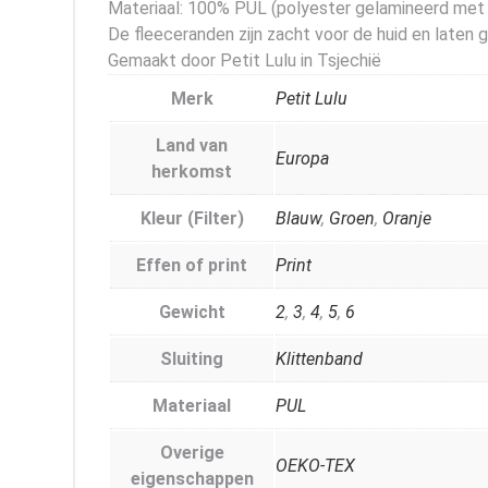
Materiaal: 100% PUL (polyester gelamineerd met p
De fleeceranden zijn zacht voor de huid en laten 
Gemaakt door Petit Lulu in Tsjechië
Merk
Petit Lulu
Land van
Europa
herkomst
Kleur (Filter)
Blauw
,
Groen
,
Oranje
Effen of print
Print
Gewicht
2
,
3
,
4
,
5
,
6
Sluiting
Klittenband
Materiaal
PUL
Overige
OEKO-TEX
eigenschappen