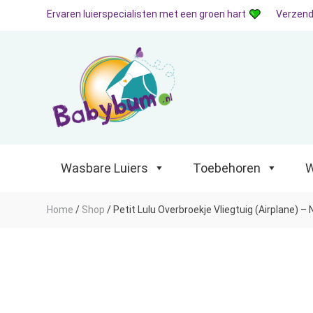
Ervaren luierspecialisten met een groen hart
Verzend
Wasbare Luiers
Toebehoren
Waterp
Wasbare Luiers
Toebehoren
W
Home
/
Shop
/
Petit Lulu Overbroekje Vliegtuig (Airplane) 