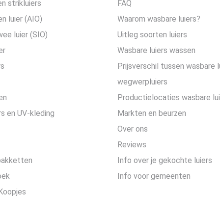
n strikluiers
FAQ
en luier (AIO)
Waarom wasbare luiers?
wee luier (SIO)
Uitleg soorten luiers
er
Wasbare luiers wassen
rs
Prijsverschil tussen wasbare l
wegwerpluiers
en
Productielocaties wasbare lu
s en UV-kleding
Markten en beurzen
Over ons
Reviews
pakketten
Info over je gekochte luiers
oek
Info voor gemeenten
Koopjes