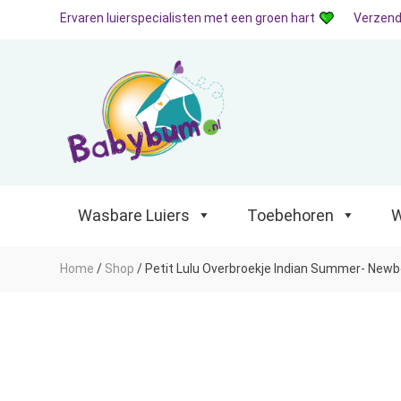
Ervaren luierspecialisten met een groen hart
Verzend
Wasbare Luiers
Toebehoren
Waterp
Wasbare Luiers
Toebehoren
W
Home
/
Shop
/
Petit Lulu Overbroekje Indian Summer- Newb