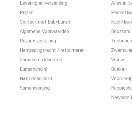
Levering en verzending
Alles-in-t
Prijzen
Pocketlui
Contact met Babybum.nl
Nachtluie
Algemene Voorwaarden
Boosters
Privacy verklaring
Toebehor
Herroepingsrecht / retourneren
Zwemluier
Garantie en klachten
Vrouw
Bumaround.nl
Boeken
Naturebabies.nl
Voordeel
Samenwerking
Koopjesh
Newborn 