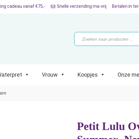
ing cadeau vanaf €75,-
Snelle verzending ma-vrij
Betalen in te
ret
Vrouw
Koopjes
Onze merken
Producten
zoeken
aterpret
Vrouw
Koopjes
Onze me
orn
Petit Lulu O