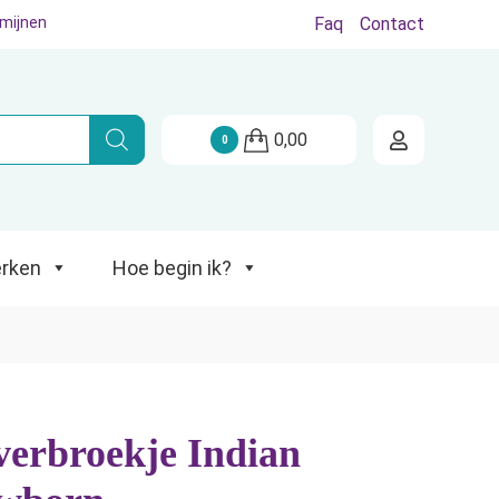
rmijnen
Faq
Contact
Hoe begin ik?
0,00
0
rken
Hoe begin ik?
verbroekje Indian