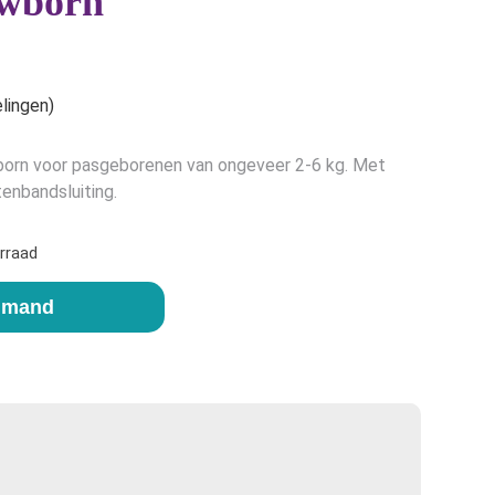
wborn
lingen)
born voor pasgeborenen van ongeveer 2-6 kg. Met
tenbandsluiting.
rraad
elmand