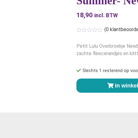
Summer- Ne
18,90
incl. BTW
(
0
klantbeoorde
Petit Lulu Overbroekje New
zachte fleecerandjes en klit
Slechts 1 resterend op voo
Petit
In wink
Lulu
Overbroekje
Indian
Summer-
Newborn
aantal