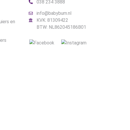
038 234 3888
info@babybum.nl
KVK: 81309422
uiers en
BTW: NL862045186B01
iers