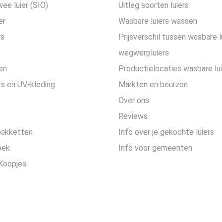
wee luier (SIO)
Uitleg soorten luiers
er
Wasbare luiers wassen
rs
Prijsverschil tussen wasbare l
wegwerpluiers
en
Productielocaties wasbare lu
s en UV-kleding
Markten en beurzen
Over ons
Reviews
pakketten
Info over je gekochte luiers
oek
Info voor gemeenten
Koopjes