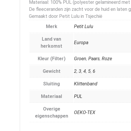
Materiaal: 100% PUL (polyester gelamineerd met p
De fleeceranden zijn zacht voor de huid en laten 
Gemaakt door Petit Lulu in Tsjechië
Merk
Petit Lulu
Land van
Europa
herkomst
Kleur (Filter)
Groen
,
Paars
,
Roze
Gewicht
2
,
3
,
4
,
5
,
6
Sluiting
Klittenband
Materiaal
PUL
Overige
OEKO-TEX
eigenschappen