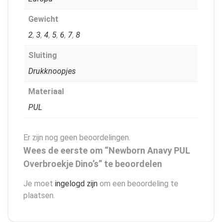
Gewicht
2
,
3
,
4
,
5
,
6
,
7
,
8
Sluiting
Drukknoopjes
Materiaal
PUL
Er zijn nog geen beoordelingen.
Wees de eerste om “Newborn Anavy PUL
Overbroekje Dino’s” te beoordelen
Je moet
ingelogd zijn
om een beoordeling te
plaatsen.