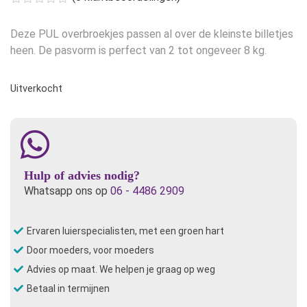
was:
is:
€14,50.
€11,60.
Deze PUL overbroekjes passen al over de kleinste billetjes
heen. De pasvorm is perfect van 2 tot ongeveer 8 kg.
Uitverkocht
Hulp of advies nodig?
Whatsapp ons op
06 - 4486 2909
Ervaren luierspecialisten, met een groen hart
Door moeders, voor moeders
Advies op maat. We helpen je graag op weg
Betaal in termijnen