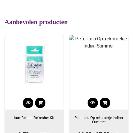
Aanbevolen producten
Dit
product
bumGenius Refresher Kit
Petit Lulu Optrekbroekje Indian
heeft
Summer
meerdere