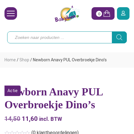
0
Wasbare Luiers
Producten
zoeken
Toebehoren
Waterpret
Home
/
Shop
/
Newborn Anavy PUL Overbroekje Dino’s
Vrouw
Koopjes
Newborn Anavy PUL
Actie
Onze merken
Overbroekje Dino’s
Hoe begin ik?
14,50
Oorspronkelijke
11,60
Huidige
incl. BTW
prijs
prijs
(
0
klantbeoordelingen)