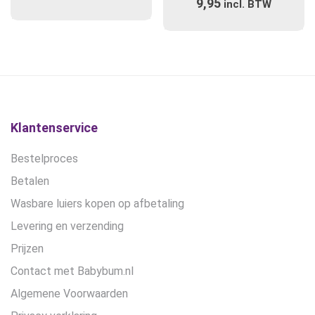
9,95
incl. BTW
variaties.
Deze
optie
kan
gekozen
worden
op
de
Klantenservice
productpagina
Bestelproces
Betalen
Wasbare luiers kopen op afbetaling
Levering en verzending
Prijzen
Contact met Babybum.nl
Algemene Voorwaarden