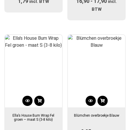
1,79
16,90
-
17,90
Prijsklas
incl. BTW
variaties.
incl.
Deze
€16,90
BTW
optie
tot
kan
€17,90
gekozen
worden
op
de
productpagina
Dit
product
Ella’s House Bum Wrap Fel
Blümchen overbroekje Blauw
heeft
groen – maat S (3-8 kilo)
meerdere