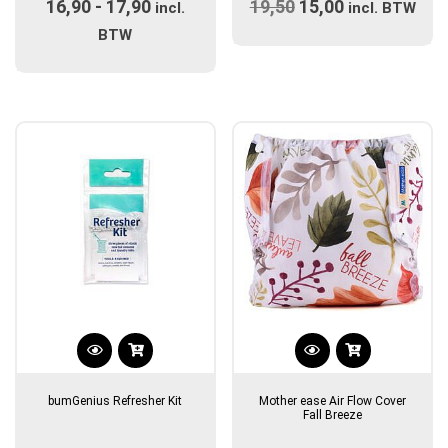
16,90
-
17,90
Prijsklasse:
19,50
Oorspronkelijke
15,00
Huidige
variaties.
incl.
incl. BTW
Deze
€16,90
prijs
prijs
BTW
optie
tot
was:
is:
kan
€17,90
€19,50.
€15,00.
gekozen
worden
op
de
productpagina
bumGenius Refresher Kit
Mother ease Air Flow Cover
Fall Breeze