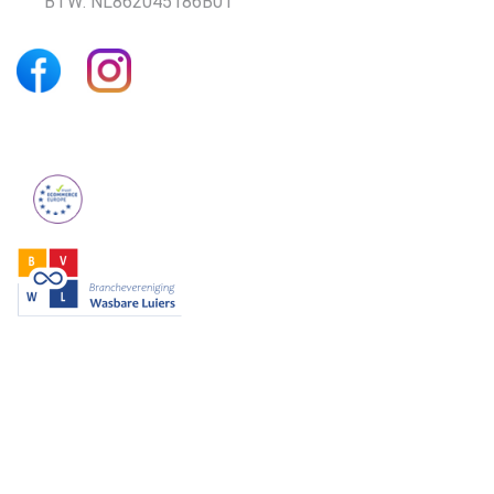
BTW: NL862045186B01