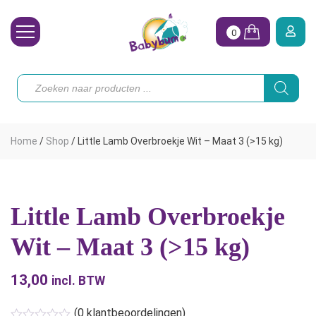
0
Wasbare Luiers
Producten
zoeken
Toebehoren
Waterpret
Home
/
Shop
/
Little Lamb Overbroekje Wit – Maat 3 (>15 kg)
Vrouw
Koopjes
Little Lamb Overbroekje
Onze merken
Wit – Maat 3 (>15 kg)
Hoe begin ik?
13,00
incl. BTW
(
0
klantbeoordelingen)