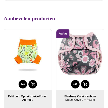
Aanbevolen producten
Actie
Dit
product
Petit Lulu Optrekbroekje Forest
Blueberry Capri Newborn
heeft
Animals
Diaper Covers – Petals
meerdere