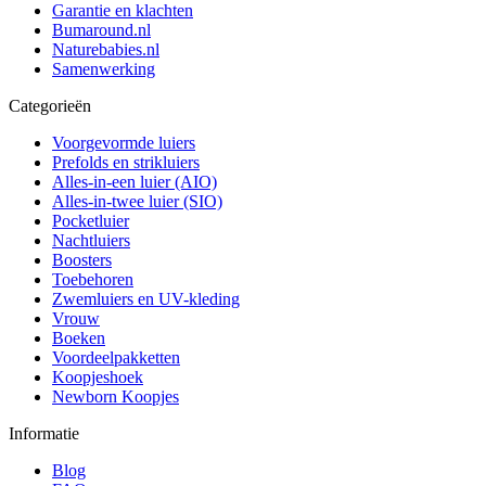
Garantie en klachten
Bumaround.nl
Naturebabies.nl
Samenwerking
Categorieën
Voorgevormde luiers
Prefolds en strikluiers
Alles-in-een luier (AIO)
Alles-in-twee luier (SIO)
Pocketluier
Nachtluiers
Boosters
Toebehoren
Zwemluiers en UV-kleding
Vrouw
Boeken
Voordeelpakketten
Koopjeshoek
Newborn Koopjes
Informatie
Blog