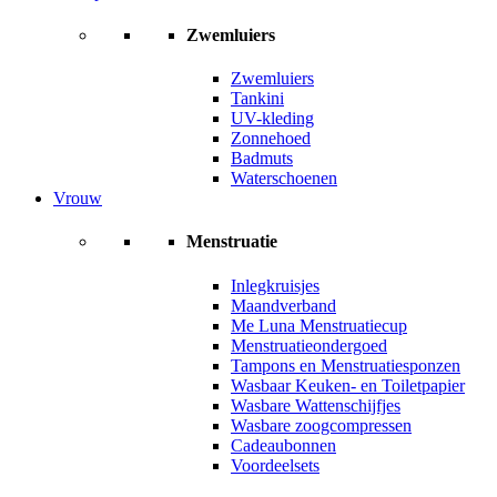
Zwemluiers
Zwemluiers
Tankini
UV-kleding
Zonnehoed
Badmuts
Waterschoenen
Vrouw
Menstruatie
Inlegkruisjes
Maandverband
Me Luna Menstruatiecup
Menstruatieondergoed
Tampons en Menstruatiesponzen
Wasbaar Keuken- en Toiletpapier
Wasbare Wattenschijfjes
Wasbare zoogcompressen
Cadeaubonnen
Voordeelsets