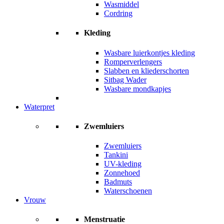
Wasmiddel
Cordring
Kleding
Wasbare luierkontjes kleding
Romperverlengers
Slabben en kliederschorten
Sitbag Wader
Wasbare mondkapjes
Waterpret
Zwemluiers
Zwemluiers
Tankini
UV-kleding
Zonnehoed
Badmuts
Waterschoenen
Vrouw
Menstruatie