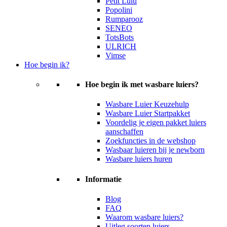
Petit Lulu
Popolini
Rumparooz
SENEO
TotsBots
ULRICH
Vimse
Hoe begin ik?
Hoe begin ik met wasbare luiers?
Wasbare Luier Keuzehulp
Wasbare Luier Startpakket
Voordelig je eigen pakket luiers
aanschaffen
Zoekfuncties in de webshop
Wasbaar luieren bij je newborn
Wasbare luiers huren
Informatie
Blog
FAQ
Waarom wasbare luiers?
Uitleg soorten luiers