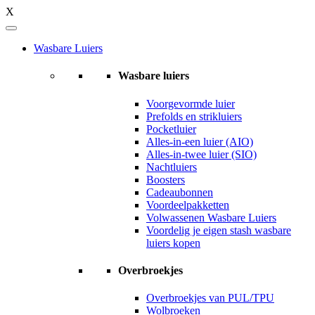
X
Wasbare Luiers
Wasbare luiers
Voorgevormde luier
Prefolds en strikluiers
Pocketluier
Alles-in-een luier (AIO)
Alles-in-twee luier (SIO)
Nachtluiers
Boosters
Cadeaubonnen
Voordeelpakketten
Volwassenen Wasbare Luiers
Voordelig je eigen stash wasbare
luiers kopen
Overbroekjes
Overbroekjes van PUL/TPU
Wolbroeken