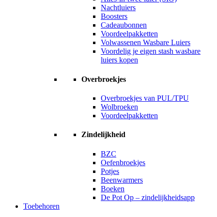
Nachtluiers
Boosters
Cadeaubonnen
Voordeelpakketten
Volwassenen Wasbare Luiers
Voordelig je eigen stash wasbare
luiers kopen
Overbroekjes
Overbroekjes van PUL/TPU
Wolbroeken
Voordeelpakketten
Zindelijkheid
BZC
Oefenbroekjes
Potjes
Beenwarmers
Boeken
De Pot Op – zindelijkheidsapp
Toebehoren