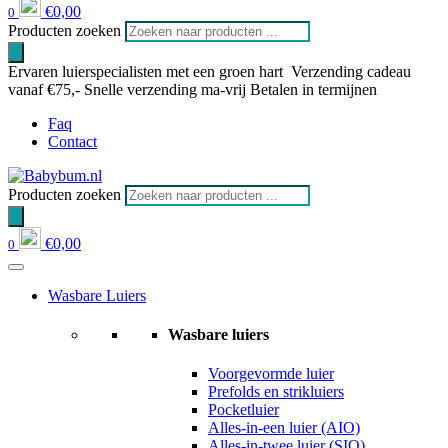
€
0,00
0
Producten zoeken
Ervaren luierspecialisten met een groen hart
Verzending cadeau
vanaf €75,-
Snelle verzending ma-vrij
Betalen in termijnen
Faq
Contact
Producten zoeken
€
0,00
0
Wasbare Luiers
Wasbare luiers
Voorgevormde luier
Prefolds en strikluiers
Pocketluier
Alles-in-een luier (AIO)
Alles-in-twee luier (SIO)