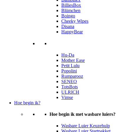
BilliesBox
Blümchen
Boingo
Cheeky Wipes
Disana
HappyBear
Hu-Da
Mother Ease
Petit Lulu
Popolini
Rumparooz
SENEO
TotsBots
ULRICH
Vimse
Hoe begin ik?
Hoe begin ik met wasbare luiers?
Wasbare Luier Keuzehulp
Wasbare Luier Startpakket