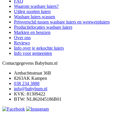
FAQ
Waarom wasbare luiers?
Uitleg soorten luiers
Wasbare luiers wassen
Prijsverschil tussen wasbare luiers en wegwerpluiers
Productielocaties wasbare luiers
Markten en beurzen
Over ons
Reviews
Info over je gekochte luiers
Info voor gemeenten
Contactgegevens Babybum.nl
Ambachtsstraat 36B
8263AK Kampen
038 234 3888
info@babybum.nl
KVK: 81309422
BTW: NL862045186B01