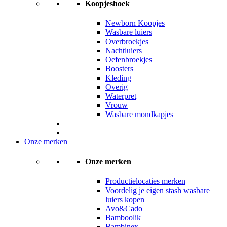
Koopjeshoek
Newborn Koopjes
Wasbare luiers
Overbroekjes
Nachtluiers
Oefenbroekjes
Boosters
Kleding
Overig
Waterpret
Vrouw
Wasbare mondkapjes
Onze merken
Onze merken
Productielocaties merken
Voordelig je eigen stash wasbare
luiers kopen
Avo&Cado
Bamboolik
Bambinex