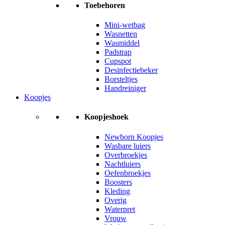
Toebehoren
Mini-wetbag
Wasnetten
Wasmiddel
Padstrap
Cupspot
Desinfectiebeker
Borsteltjes
Handreiniger
Koopjes
Koopjeshoek
Newborn Koopjes
Wasbare luiers
Overbroekjes
Nachtluiers
Oefenbroekjes
Boosters
Kleding
Overig
Waterpret
Vrouw