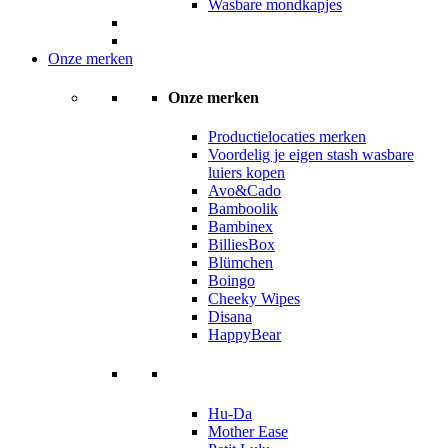
Wasbare mondkapjes
Onze merken
Onze merken
Productielocaties merken
Voordelig je eigen stash wasbare
luiers kopen
Avo&Cado
Bamboolik
Bambinex
BilliesBox
Blümchen
Boingo
Cheeky Wipes
Disana
HappyBear
Hu-Da
Mother Ease