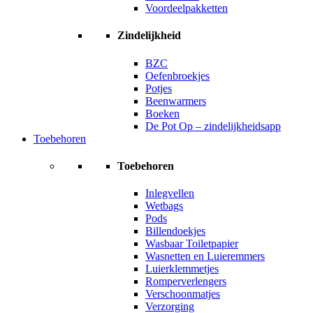
Voordeelpakketten
Zindelijkheid
BZC
Oefenbroekjes
Potjes
Beenwarmers
Boeken
De Pot Op – zindelijkheidsapp
Toebehoren
Toebehoren
Inlegvellen
Wetbags
Pods
Billendoekjes
Wasbaar Toiletpapier
Wasnetten en Luieremmers
Luierklemmetjes
Romperverlengers
Verschoonmatjes
Verzorging