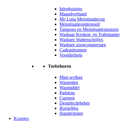
Inlegkruisjes
Maandverband
Me Luna Menstruatiecup
Menstruatieondergoed
Tampons en Menstruatiesponzen
Wasbaar Keuken- en Toiletpapier
Wasbare Wattenschijfjes
Wasbare zoogcompressen
Cadeaubonnen
Voordeelsets
Toebehoren
Mini-wetbag
Wasnetten
Wasmiddel
Padstrap
Cupspot
Desinfectiebeker
Borsteltjes
Handreiniger
Koopjes