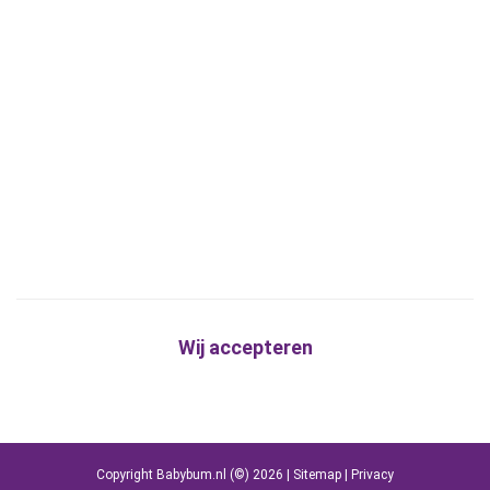
Wij accepteren
Copyright Babybum.nl (©) 2026 |
Sitemap
|
Privacy