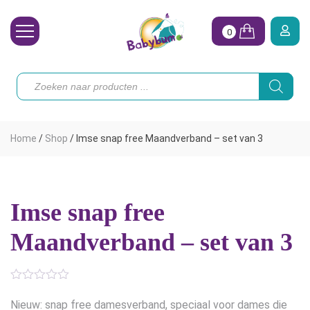
0
Wasbare Luiers
Producten
zoeken
Toebehoren
Waterpret
Home
/
Shop
/
Imse snap free Maandverband – set van 3
Vrouw
Koopjes
Imse snap free
Onze merken
Maandverband – set van 3
Hoe begin ik?
Nieuw: snap free damesverband, speciaal voor dames die