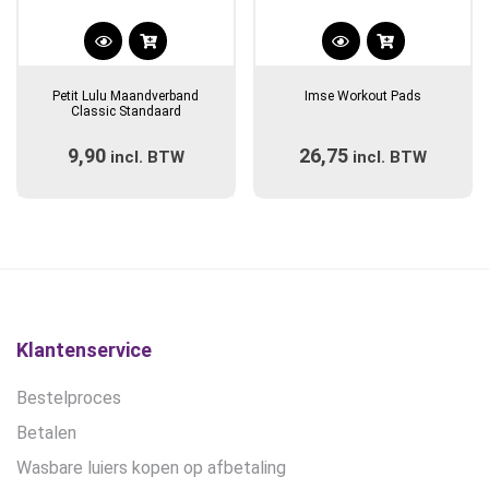
Dit
Dit
product
product
Petit Lulu Maandverband
Imse Workout Pads
heeft
heeft
Classic Standaard
meerdere
meerdere
9,90
26,75
incl. BTW
variaties.
incl. BTW
variaties.
Deze
Deze
optie
optie
kan
kan
gekozen
gekozen
worden
worden
op
op
de
de
Klantenservice
productpagina
productpagina
Bestelproces
Betalen
Wasbare luiers kopen op afbetaling