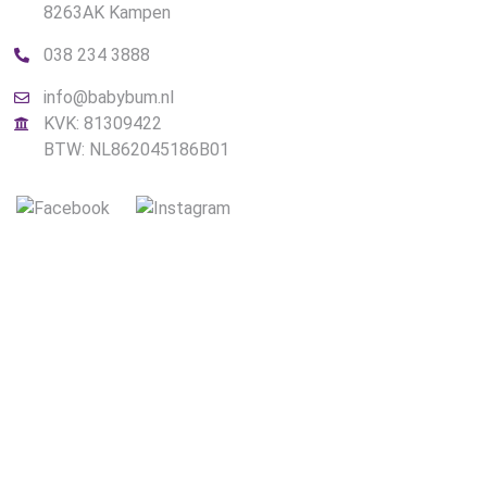
8263AK Kampen
038 234 3888
info@babybum.nl
KVK: 81309422
BTW: NL862045186B01