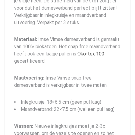
je slipje heen. De stroefheid van de stof zorgt er
voor dat het damesverband perfect blijft zitten!
Verkrijgbaar in inlegkruisje en maandverband
uitvoering. Verpakt per 3 stuks.
Materiaal:
Imse Vimse damesverband is gemaakt
van 100% biokatoen. Het snap free maandverband
heeft ook een laagje pul en is
Oko-tex 100
gecertificeerd.
Maatvoering:
Imse Vimse snap free
damesverband is verkrijgbaar in twee maten.
Inlegkruisje: 18×6.5 cm (geen pul laag)
Maandverband: 22×7,5 cm (wel een pul laag)
Wassen:
Nieuwe inlegkruisjes moet je 2-3x
voorwassen, om de vezels te openen en zo het