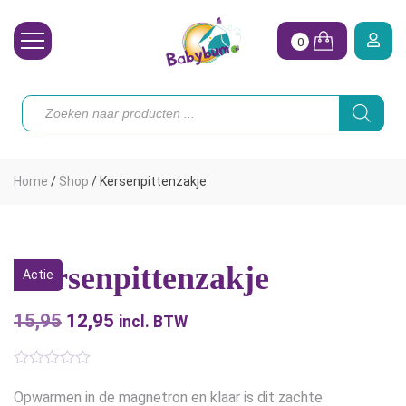
0
Wasbare Luiers
Producten
zoeken
Toebehoren
Waterpret
Home
/
Shop
/
Kersenpittenzakje
Vrouw
Koopjes
Kersenpittenzakje
Actie
Onze merken
15,95
Oorspronkelijke
12,95
Huidige
Hoe begin ik?
incl. BTW
prijs
prijs
was:
is:
Opwarmen in de magnetron en klaar is dit zachte
€15,95.
€12,95.