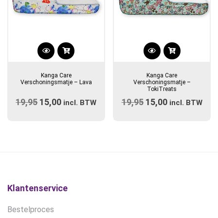
Kanga Care
Kanga Care
Verschoningsmatje – Lava
Verschoningsmatje –
TokiTreats
19,95
Oorspronkelijke
15,00
Huidige
19,95
Oorspronkelijke
15,00
Huidige
incl. BTW
incl. BTW
prijs
prijs
prijs
prijs
was:
is:
was:
is:
€19,95.
€15,00.
€19,95.
€15,00.
Klantenservice
Bestelproces