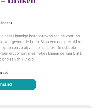
 – Draken
e
lingen)
kje heeft handige instopstroken aan de voor- en
alle voorgevormde luiers. Stop een een prefold of
flappen en ze blijven op hun plek. De dubbele
rgen ervoor dat alles netjes binnen de luier blijft.
kindjes van 3-7 kilo.
rraad
elmand