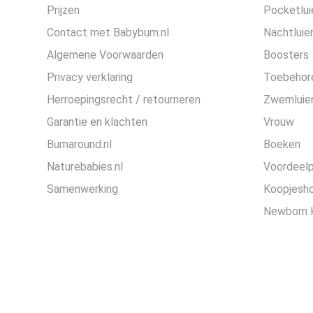
Prijzen
Pocketlui
Contact met Babybum.nl
Nachtluie
Algemene Voorwaarden
Boosters
Privacy verklaring
Toebehor
Herroepingsrecht / retourneren
Zwemluier
Garantie en klachten
Vrouw
Bumaround.nl
Boeken
Naturebabies.nl
Voordeel
Samenwerking
Koopjesh
Newborn 