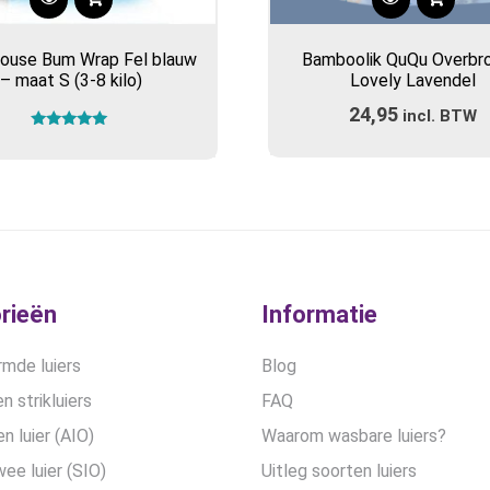
 House Bum Wrap Fel blauw
Bamboolik QuQu Overbr
– maat S (3-8 kilo)
Lovely Lavendel
24,95
incl. BTW
Gewaardeerd
5.00
uit 5
rieën
Informatie
mde luiers
Blog
n strikluiers
FAQ
en luier (AIO)
Waarom wasbare luiers?
wee luier (SIO)
Uitleg soorten luiers