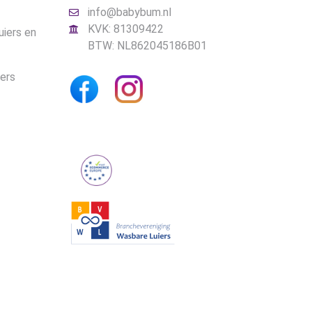
info@babybum.nl
KVK: 81309422
uiers en
BTW: NL862045186B01
iers