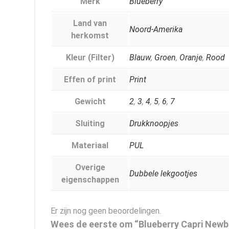
Merk
Blueberry
Land van
Noord-Amerika
herkomst
Kleur (Filter)
Blauw
,
Groen
,
Oranje
,
Rood
Effen of print
Print
Gewicht
2
,
3
,
4
,
5
,
6
,
7
Sluiting
Drukknoopjes
Materiaal
PUL
Overige
Dubbele lekgootjes
eigenschappen
Er zijn nog geen beoordelingen.
Wees de eerste om “Blueberry Capri Newb