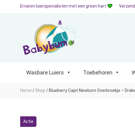
Ervaren luierspecialisten met een groen hart
Verzend
Wasbare Luiers
Toebehoren
Waterp
Wasbare Luiers
Toebehoren
W
Home
/
Shop
/
Blueberry Capri Newborn Overbroekje – Drak
Actie