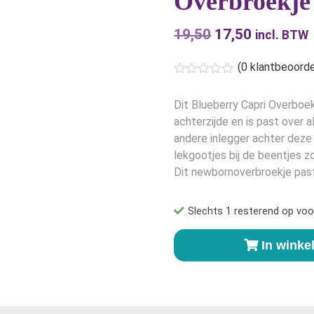
Overbroekje
19,50
Oorspronkelijk
17,50
Huidige
incl. BTW
prijs
prijs
(
0
klantbeoorde
was:
is:
€19,50.
€17,50.
Dit Blueberry Capri Overboe
achterzijde en is past over 
andere inlegger achter deze 
lekgootjes bij de beentjes zo
Dit newbornoverbroekje past 
Slechts 1 resterend op voo
Blueberry
In wink
Capri
Newborn
Overbroekje
-