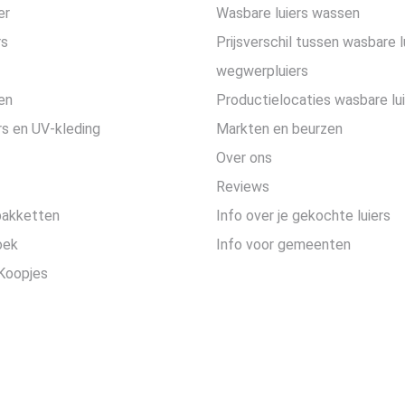
er
Wasbare luiers wassen
rs
Prijsverschil tussen wasbare l
wegwerpluiers
en
Productielocaties wasbare lu
s en UV-kleding
Markten en beurzen
Over ons
Reviews
pakketten
Info over je gekochte luiers
oek
Info voor gemeenten
Koopjes