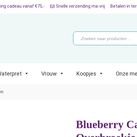
ing cadeau vanaf €75,-
Snelle verzending ma-vrij
Betalen in te
ret
Vrouw
Koopjes
Onze merken
Producten
zoeken
aterpret
Vrouw
Koopjes
Onze me
en
Blueberry C