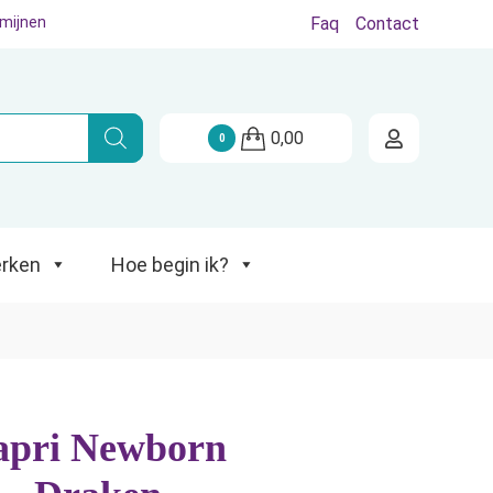
rmijnen
Faq
Contact
Hoe begin ik?
0,00
0
rken
Hoe begin ik?
apri Newborn