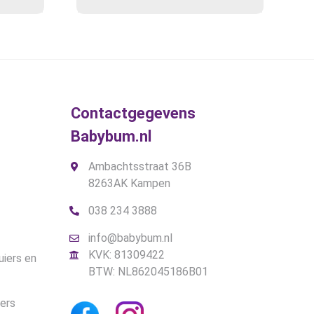
prijs
Deze
prijs
optie
was:
is:
kan
.
€13,90.
€11,50.
gekozen
worden
op
de
Contactgegevens
productpagina
Babybum.nl
Ambachtsstraat 36B
8263AK Kampen
038 234 3888
info@babybum.nl
KVK: 81309422
uiers en
BTW: NL862045186B01
iers