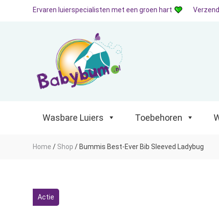
Ervaren luierspecialisten met een groen hart
Verzend
Wasbare Luiers
Toebehoren
Waterp
Wasbare Luiers
Toebehoren
W
Home
/
Shop
/
Bummis Best-Ever Bib Sleeved Ladybug
Actie