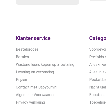
prijs
prijs
was:
is:
€27,90.
€24,90.
Klantenservice
Catego
Bestelproces
Voorgevor
Betalen
Prefolds e
Wasbare luiers kopen op afbetaling
Alles-in-e
Levering en verzending
Alles-in-t
Prijzen
Pocketlui
Contact met Babybum.nl
Nachtluie
Algemene Voorwaarden
Boosters
Privacy verklaring
Toebehor