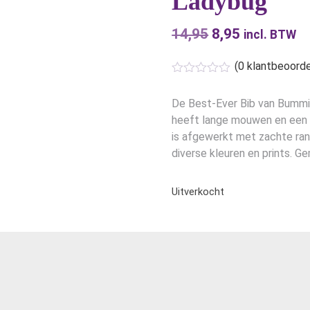
Ladybug
14,95
Oorspronkelijk
8,95
Huidige
incl. BTW
prijs
prijs
(
0
klantbeoorde
was:
is:
€14,95.
€8,95.
De Best-Ever Bib van Bummi
heeft lange mouwen en een 
is afgewerkt met zachte randj
diverse kleuren en prints. G
Uitverkocht