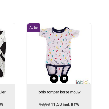
Actie
Dit
product
uier
Iobio romper korte mouw
heeft
meerdere
ijke
e
13,90
Oorspronkelijke
11,50
Huidige
TW
variaties.
incl. BTW