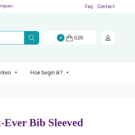
rmijnen
Faq
Contact
Hoe begin ik?
0,00
0
rken
Hoe begin ik?
-Ever Bib Sleeved