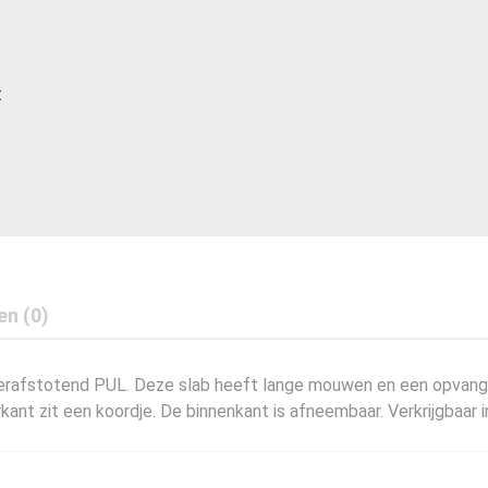
t
en (0)
erafstotend PUL. Deze slab heeft lange mouwen en een opvangza
ant zit een koordje. De binnenkant is afneembaar. Verkrijgbaar i