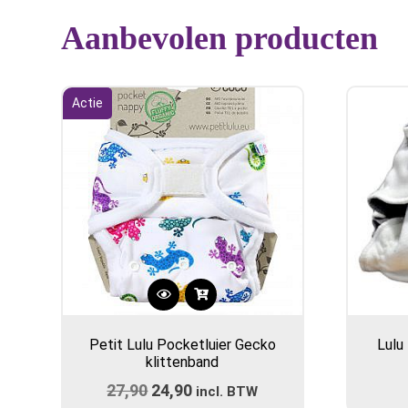
Aanbevolen producten
Actie
Petit Lulu Pocketluier Gecko
Lulu
klittenband
27,90
Oorspronkelijke
24,90
Huidige
incl. BTW