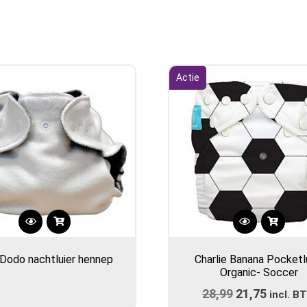
Actie
 Dodo nachtluier hennep
Charlie Banana Pocketl
Organic- Soccer
28,99
Oorspronkel
21,75
Huidig
incl. B