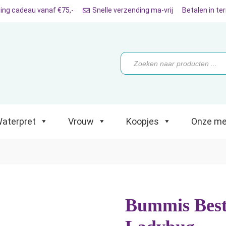
ing cadeau vanaf €75,-
Snelle verzending ma-vrij
Betalen in te
ret
Vrouw
Koopjes
Onze merken
Producten
zoeken
aterpret
Vrouw
Koopjes
Onze me
Bummis Best