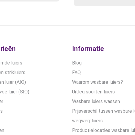
prijs
prijs
was:
is:
€28,99.
€21,75
rieën
Informatie
mde luiers
Blog
n strikluiers
FAQ
en luier (AIO)
Waarom wasbare luiers?
wee luier (SIO)
Uitleg soorten luiers
er
Wasbare luiers wassen
rs
Prijsverschil tussen wasbare l
wegwerpluiers
en
Productielocaties wasbare lu