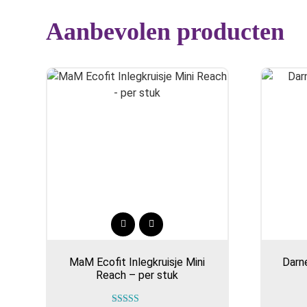
Aanbevolen producten
Dit
product
MaM Ecofit Inlegkruisje Mini
Darne
heeft
Reach – per stuk
meerdere
variaties.