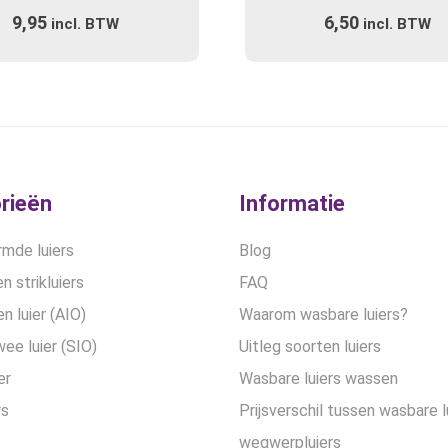
Gewaardeerd
Gewaardeerd
Deze
Deze
9,95
6,50
3.50
4.00
incl. BTW
incl. BTW
optie
optie
uit 5
uit 5
kan
kan
gekozen
gekozen
worden
worden
op
op
de
de
productpagina
productpa
rieën
Informatie
mde luiers
Blog
n strikluiers
FAQ
en luier (AIO)
Waarom wasbare luiers?
wee luier (SIO)
Uitleg soorten luiers
er
Wasbare luiers wassen
rs
Prijsverschil tussen wasbare l
wegwerpluiers