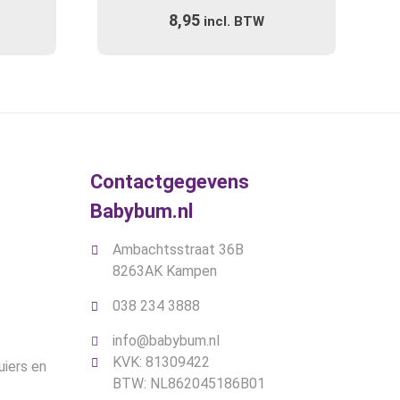
Gewaardeerd
Deze
8,95
4.50
incl. BTW
optie
uit 5
kan
gekozen
worden
op
de
gina
productpagina
Contactgegevens
Babybum.nl
Ambachtsstraat 36B
8263AK Kampen
038 234 3888
info@babybum.nl
KVK: 81309422
uiers en
BTW: NL862045186B01