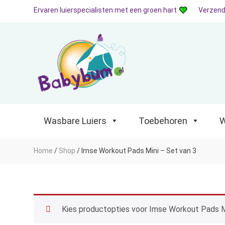
Ervaren luierspecialisten met een groen hart
Verzend
Wasbare Luiers
Toebehoren
Waterp
Wasbare Luiers
Toebehoren
W
Home
/
Shop
/
Imse Workout Pads Mini – Set van 3
Kies productopties voor Imse Workout Pads Mi