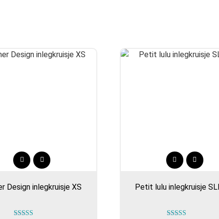
Dit
Dit
product
product
r Design inlegkruisje XS
Petit lulu inlegkruisje SL
heeft
heeft
meerdere
meerdere
variaties.
variaties.