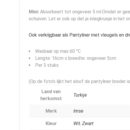
Mini:
Absorbeert tot ongeveer 5 ml.Omdat er geen 
schuiven. Let er ook op dat je inlegkruisje in het o
Ook verkrijgbaar als Pantyliner met vleugels en d
Wasbaar op max 60 °C
Lengte: 16cm x breedte: ongeveer 5cm
Per 3 stuks
(Op de foto’s lijkt het alsof de pantyliner breder 
Land van
Turkije
herkomst
Merk
Imse
Kleur
Wit
,
Zwart