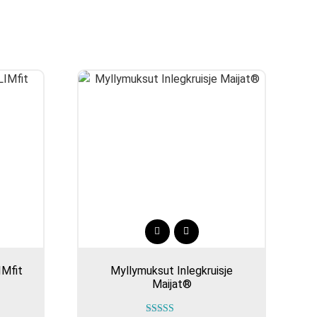
Dit
product
IMfit
Myllymuksut Inlegkruisje
heeft
Maijat®
meerdere
variaties.