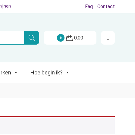
mijnen
Faq
Contact
Hoe begin ik?
0,00
0
rken
Hoe begin ik?