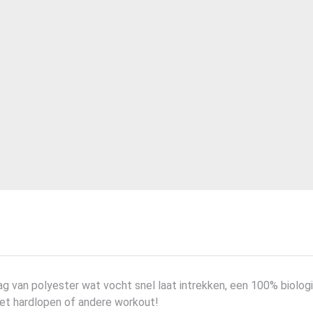
3
aantal
aag van polyester wat vocht snel laat intrekken, een 100% biol
het hardlopen of andere workout!