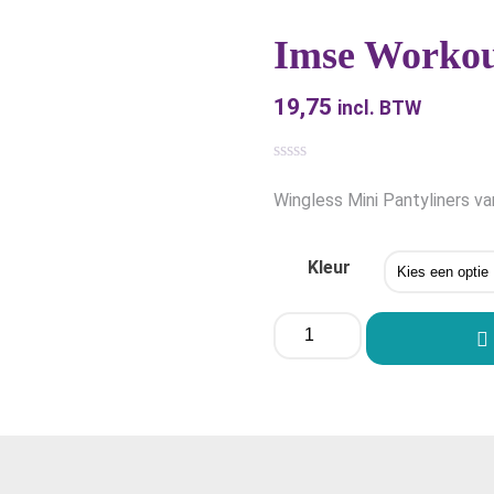
Imse Workout
19,75
incl. BTW
Wingless Mini Pantyliners v
Kleur
Imse
Workout
Pads
Mini
-
Set
van