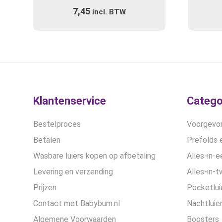
Gewaardeerd
Deze
7,45
3.00
incl. BTW
optie
uit 5
kan
gekozen
worden
op
de
productpagina
Klantenservice
Catego
Bestelproces
Voorgevor
Betalen
Prefolds e
Wasbare luiers kopen op afbetaling
Alles-in-e
Levering en verzending
Alles-in-t
Prijzen
Pocketlui
Contact met Babybum.nl
Nachtluie
Algemene Voorwaarden
Boosters