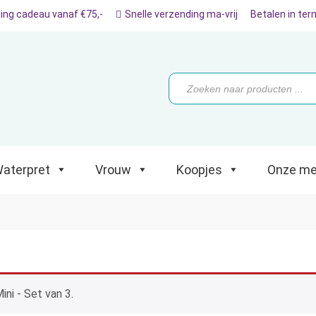
ing cadeau vanaf €75,-
Snelle verzending ma-vrij
Betalen in ter
ret
Vrouw
Koopjes
Onze merken
Producten
zoeken
aterpret
Vrouw
Koopjes
Onze me
ni - Set van 3.