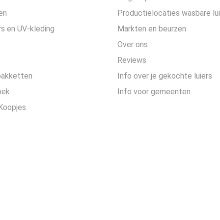
en
Productielocaties wasbare lu
s en UV-kleding
Markten en beurzen
Over ons
Reviews
pakketten
Info over je gekochte luiers
oek
Info voor gemeenten
Koopjes