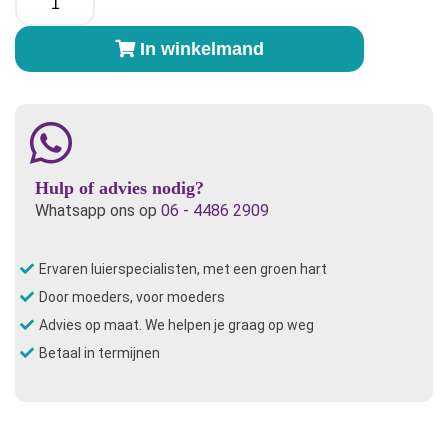
Ecofit
Inlegkruisje
In winkelmand
Mini
Reach
-
per
stuk
aantal
Hulp of advies nodig?
Whatsapp ons op
06 - 4486 2909
Ervaren luierspecialisten, met een groen hart
Door moeders, voor moeders
Advies op maat. We helpen je graag op weg
Betaal in termijnen