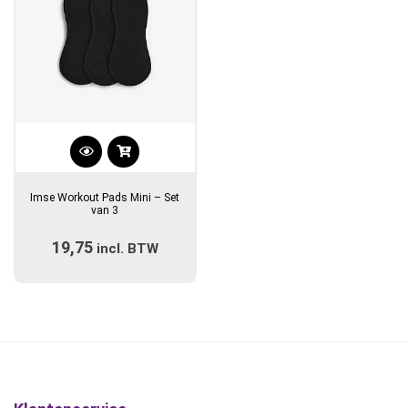
productpagina
productpagina
Dit
product
Imse Workout Pads Mini – Set
heeft
van 3
meerdere
19,75
incl. BTW
variaties.
Deze
optie
kan
gekozen
worden
op
de