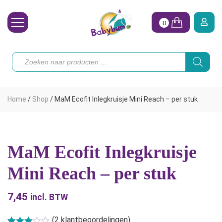
0
Wasbare Luiers
Producten
zoeken
Toebehoren
Waterpret
Home
/
Shop
/
MaM Ecofit Inlegkruisje Mini Reach – per stuk
Vrouw
Koopjes
MaM Ecofit Inlegkruisje
Onze merken
Mini Reach – per stuk
Hoe begin ik?
7,45
incl. BTW
(
2
klantbeoordelingen)