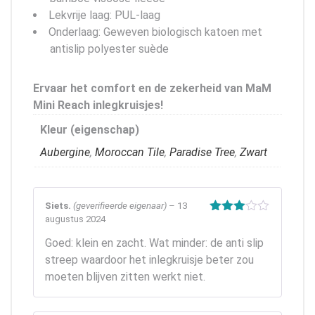
Lekvrije laag: PUL-laag
Onderlaag: Geweven biologisch katoen met
antislip polyester suède
Ervaar het comfort en de zekerheid van MaM
Mini Reach inlegkruisjes!
Kleur (eigenschap)
Aubergine
,
Moroccan Tile
,
Paradise Tree
,
Zwart
Siets.
(geverifieerde eigenaar)
–
13
augustus 2024
Gewaardeerd
3
uit 5
Goed: klein en zacht. Wat minder: de anti slip
streep waardoor het inlegkruisje beter zou
moeten blijven zitten werkt niet.