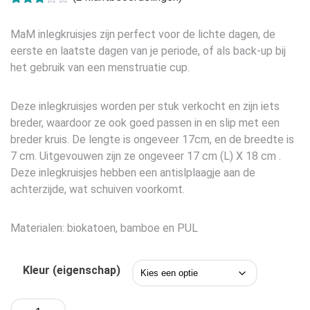
Gewaardeerd
2
3.00
MaM inlegkruisjes zijn perfect voor de lichte dagen, de
op 5
gebaseerd
eerste en laatste dagen van je periode, of als back-up bij
op
het gebruik van een menstruatie cup.
klant
waarderingen
Deze inlegkruisjes worden per stuk verkocht en zijn iets
breder, waardoor ze ook goed passen in en slip met een
breder kruis. De lengte is ongeveer 17cm, en de breedte is
7 cm. Uitgevouwen zijn ze ongeveer 17 cm (L) X 18 cm .
Deze inlegkruisjes hebben een antislplaagje aan de
achterzijde, wat schuiven voorkomt.
Materialen: biokatoen, bamboe en PUL
Kleur (eigenschap)
MaM