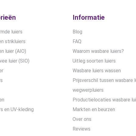
rieën
Informatie
mde luiers
Blog
n strikluiers
FAQ
en luier (AIO)
Waarom wasbare luiers?
wee luier (SIO)
Uitleg soorten luiers
er
Wasbare luiers wassen
rs
Prijsverschil tussen wasbare l
wegwerpluiers
en
Productielocaties wasbare lu
s en UV-kleding
Markten en beurzen
Over ons
Reviews