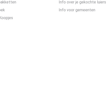
pakketten
Info over je gekochte luiers
oek
Info voor gemeenten
Koopjes