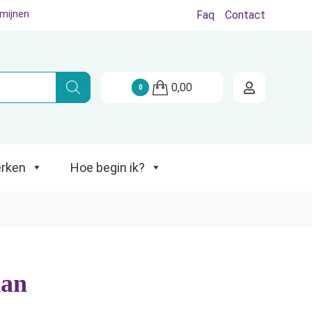
rmijnen
Faq
Contact
Hoe begin ik?
0,00
0
rken
Hoe begin ik?
kan