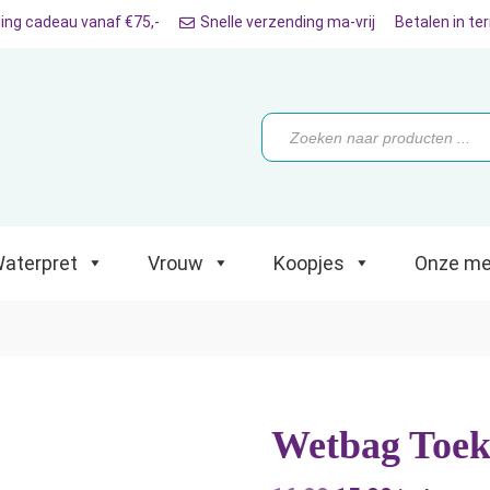
ing cadeau vanaf €75,-
Snelle verzending ma-vrij
Betalen in te
ret
Vrouw
Koopjes
Onze merken
Producten
zoeken
aterpret
Vrouw
Koopjes
Onze me
Wetbag Toe