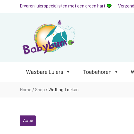
Ervaren luierspecialisten met een groen hart
Verzend
Wasbare Luiers
Toebehoren
Waterp
Wasbare Luiers
Toebehoren
W
Home
/
Shop
/
Wetbag Toekan
Actie