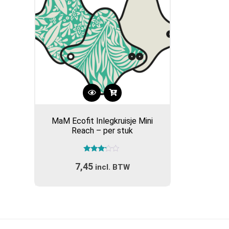
Dit
product
MaM Ecofit Inlegkruisje Mini
heeft
Reach – per stuk
meerdere
variaties.
Gewaardeerd
Deze
7,45
3.00
incl. BTW
optie
uit 5
kan
gekozen
worden
op