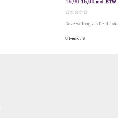
16,90
Oorspronkelijk
15,00
Huidige
incl. BTW
prijs
prijs
was:
is:
Deze wetbag van Petit Lulu 
€16,90.
€15,00.
Uitverkocht
t