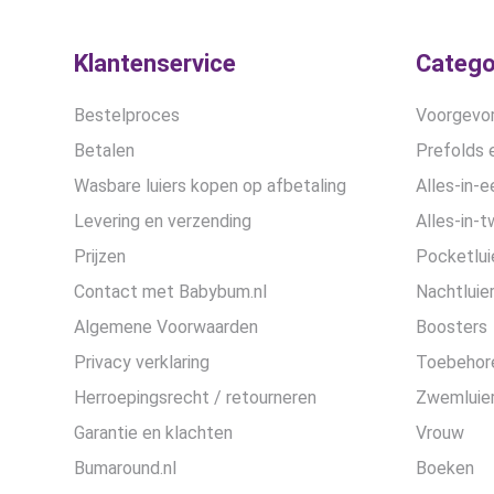
de
productpagina
Klantenservice
Catego
Bestelproces
Voorgevor
Betalen
Prefolds e
Wasbare luiers kopen op afbetaling
Alles-in-e
Levering en verzending
Alles-in-t
Prijzen
Pocketlui
Contact met Babybum.nl
Nachtluie
Algemene Voorwaarden
Boosters
Privacy verklaring
Toebehor
Herroepingsrecht / retourneren
Zwemluier
Garantie en klachten
Vrouw
Bumaround.nl
Boeken