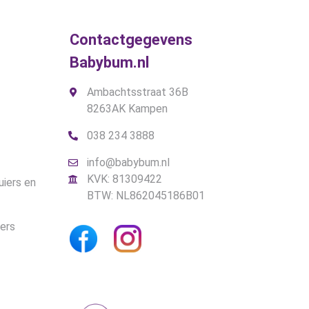
Contactgegevens
Babybum.nl
Ambachtsstraat 36B
8263AK Kampen
038 234 3888
info@babybum.nl
KVK: 81309422
uiers en
BTW: NL862045186B01
iers