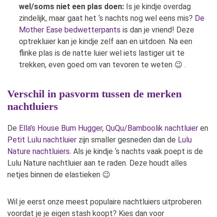
wel/soms niet een plas doen:
Is je kindje overdag
zindelijk, maar gaat het ‘s nachts nog wel eens mis?
De
Mother Ease bedwetterpants
is dan je vriend! Deze
optrekluier kan je kindje zelf aan en uitdoen. Na een
flinke plas is de natte luier wel iets lastiger uit te
trekken, even goed om van tevoren te weten 😉 .
Verschil in pasvorm tussen de merken
nachtluiers
De
Ella’s House Bum Hugger
,
QuQu/Bamboolik nachtluier
en
Petit Lulu nachtluier
zijn smaller gesneden dan de
Lulu
Nature nachtluiers
. Als je kindje ‘s nachts vaak poept is de
Lulu Nature nachtluier aan te raden. Deze houdt alles
netjes binnen de elastieken 😉
Wil je eerst onze meest populaire nachtluiers uitproberen
voordat je je eigen stash koopt? Kies dan voor