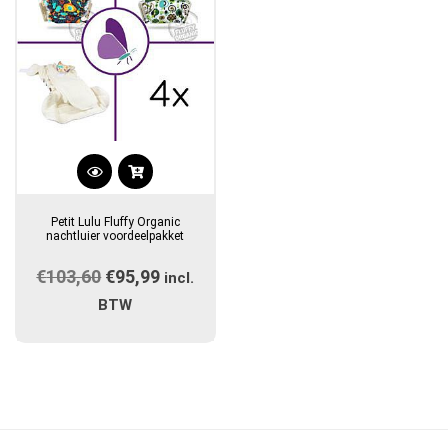
Petit Lulu Fluffy Organic
nachtluier voordeelpakket
€
103,60
Oorspronkelijke
€
95,99
Huidige
incl.
prijs
prijs
BTW
was:
is:
€103,60.
€95,99.