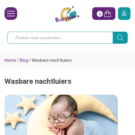
0
Wasbare Luiers
Producten
zoeken
Toebehoren
Waterpret
Home
/
Blog
/
Wasbare nachtluiers
Vrouw
Koopjes
Wasbare nachtluiers
Onze merken
Hoe begin ik?