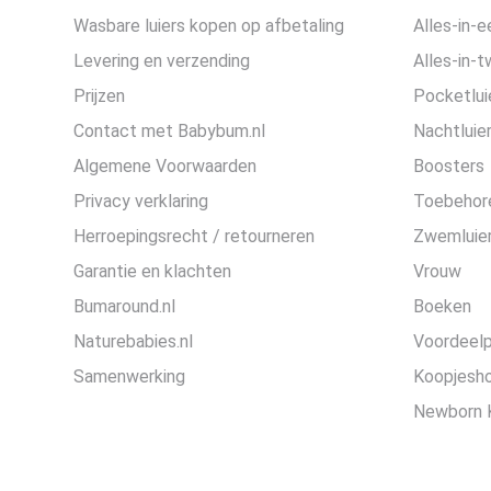
Wasbare luiers kopen op afbetaling
Alles-in-e
Levering en verzending
Alles-in-t
Prijzen
Pocketlui
Contact met Babybum.nl
Nachtluie
Algemene Voorwaarden
Boosters
Privacy verklaring
Toebehor
Herroepingsrecht / retourneren
Zwemluier
Garantie en klachten
Vrouw
Bumaround.nl
Boeken
Naturebabies.nl
Voordeel
Samenwerking
Koopjesh
Newborn 