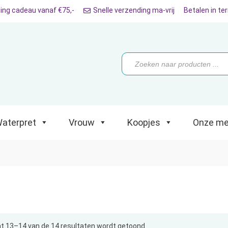
ing cadeau vanaf €75,-
Snelle verzending ma-vrij
Betalen in te
ret
Vrouw
Koopjes
Onze merken
Producten
zoeken
aterpret
Vrouw
Koopjes
Onze me
t 13–14 van de 14 resultaten wordt getoond
Gesorteerd