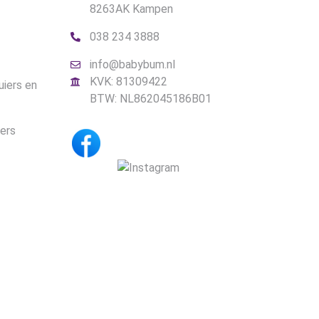
8263AK Kampen
038 234 3888
info@babybum.nl
KVK: 81309422
uiers en
BTW: NL862045186B01
iers