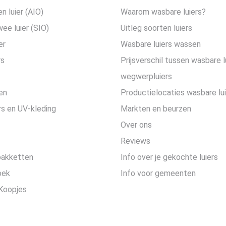
en luier (AIO)
Waarom wasbare luiers?
wee luier (SIO)
Uitleg soorten luiers
er
Wasbare luiers wassen
rs
Prijsverschil tussen wasbare l
wegwerpluiers
en
Productielocaties wasbare lu
s en UV-kleding
Markten en beurzen
Over ons
Reviews
pakketten
Info over je gekochte luiers
oek
Info voor gemeenten
Koopjes