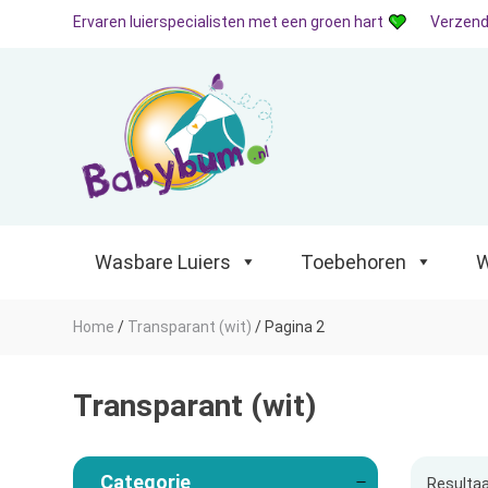
Ervaren luierspecialisten met een groen hart
Verzend
Wasbare Luiers
Toebehoren
Waterp
Wasbare Luiers
Toebehoren
W
Home
/
Transparant (wit)
/
Pagina 2
Transparant (wit)
Categorie
Resultaa