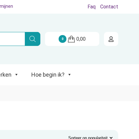
rmijnen
Faq
Contact
Hoe begin ik?
0,00
0
rken
Hoe begin ik?