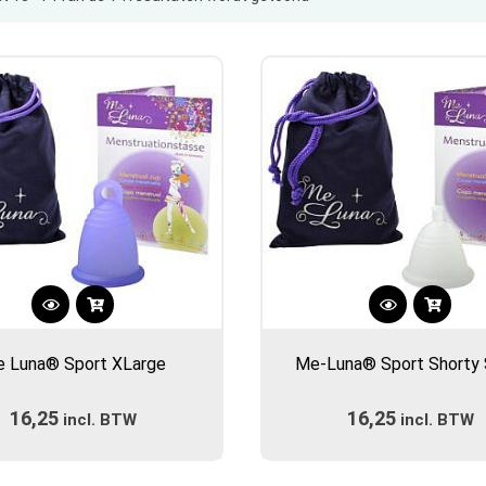
op
populariteit
Dit
Dit
product
product
 Luna® Sport XLarge
Me-Luna® Sport Shorty 
heeft
heeft
meerdere
meerdere
16,25
16,25
incl. BTW
variaties.
incl. BTW
variaties.
Deze
Deze
optie
optie