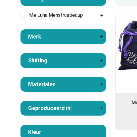
Me Luna Menstruatiecup
Merk
Sluiting
Materialen
Me
Geproduceerd in:
Kleur