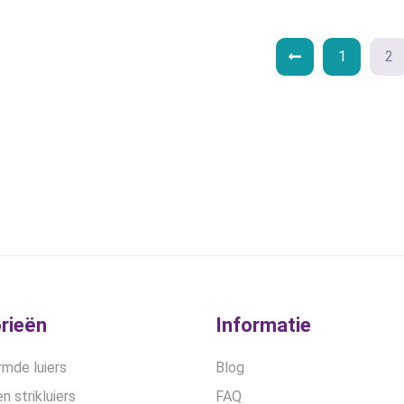
kan
kan
gekozen
gekozen
worden
worden
1
2
op
op
de
de
productpagina
productpa
rieën
Informatie
mde luiers
Blog
n strikluiers
FAQ