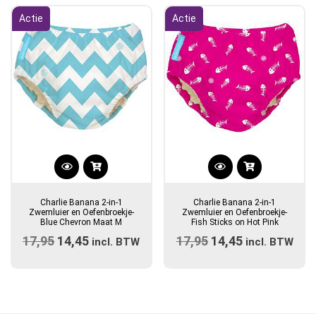
€17,95.
€14,45.
gekozen
Actie
Actie
worden
op
de
productpagina
Dit
product
Charlie Banana 2-in-1
Charlie Banana 2-in-1
heeft
Zwemluier en Oefenbroekje-
Zwemluier en Oefenbroekje-
Blue Chevron Maat M
Fish Sticks on Hot Pink
meerdere
17,95
Oorspronkelijke
14,45
Huidige
17,95
Oorspronkelijke
14,45
Huidige
incl. BTW
variaties.
incl. BTW
prijs
prijs
prijs
Deze
prijs
optie
was:
is:
was:
is:
kan
€17,95.
€14,45.
€17,95.
€14,45.
gekozen