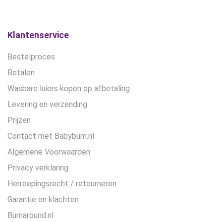
worden
op
de
Klantenservice
productpagina
Bestelproces
Betalen
Wasbare luiers kopen op afbetaling
Levering en verzending
Prijzen
Contact met Babybum.nl
Algemene Voorwaarden
Privacy verklaring
Herroepingsrecht / retourneren
Garantie en klachten
Bumaround.nl