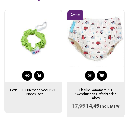
Actie
Dit
product
Petit Lulu Luierband voor BZC
Charlie Banana 2-in-1
heeft
– Nappy Belt
Zwemluier en Oefenbroekje-
Ahoy
meerdere
17,95
Oorspronkelijke
14,45
Huidige
variaties.
incl. BTW
prijs
Deze
prijs
optie
was:
is:
kan