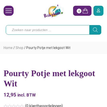
0
Wasbare Luiers
Producten
zoeken
Toebehoren
Waterpret
Home
/
Shop
/
Pourty Potje met lekgoot Wit
Vrouw
Koopjes
Pourty Potje met lekgoot
Onze merken
Wit
Hoe begin ik?
12,95
incl. BTW
(
0
klantbeoordelingen)