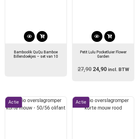
Dit
product
Bamboolik QuQu Bamboe
Petit Lulu Pocketluier Flower
heeft
Billendoekjes – set van 10
Garden
meerdere
27,90
Oorspronkelijke
24,90
Huidige
variaties.
incl. BTW
prijs
Deze
prijs
optie
was:
is:
kan
€27,90.
€24,90.
gekozen
Actie
Actie
worden
op
de
productpagina