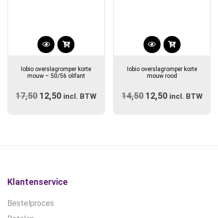
Dit
product
Iobio overslagromper korte
Iobio overslagromper korte
heeft
mouw – 50/56 olifant
mouw rood
meerdere
17,50
Oorspronkelijke
12,50
Huidige
14,50
Oorspronkelijke
12,50
Huidige
incl. BTW
variaties.
incl. BTW
prijs
prijs
prijs
Deze
prijs
optie
was:
is:
was:
is:
kan
€17,50.
€12,50.
€14,50.
€12,50.
gekozen
worden
op
de
Klantenservice
productpagina
Bestelproces