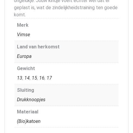
ongelukje. Jouw kindje voelt echter wel dat er
geplast is, wat de zindelijkheidstraining ten goede
komt.
Merk
Vimse
Land van herkomst
Europa
Gewicht
13
,
14
,
15
,
16
,
17
Sluiting
Drukknoopjes
Materiaal
(Bio)katoen