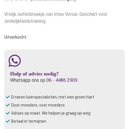
was:
is:
€17,95.
€14,35.
Vrolijk oefenbroekje van Imse Vimse. Geschikt voor
zindelijkheidstraining.
Uitverkocht
Hulp of advies nodig?
Whatsapp ons op
06 - 4486 2909
Ervaren luierspecialisten, met een groen hart
Door moeders, voor moeders
Advies op maat. We helpen je graag op weg
Betaal in termijnen