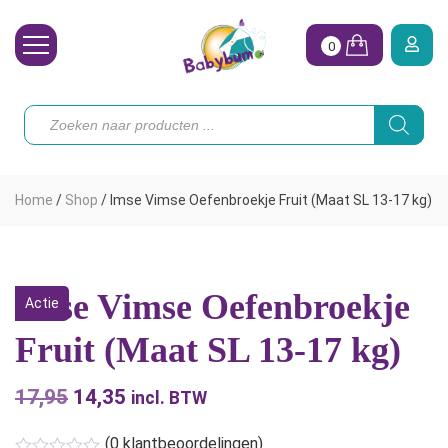
0
Wasbare Luiers
Producten
zoeken
Toebehoren
Waterpret
Home
/
Shop
/
Imse Vimse Oefenbroekje Fruit (Maat SL 13-17 kg)
Vrouw
Koopjes
Imse Vimse Oefenbroekje
Actie
Onze merken
Fruit (Maat SL 13-17 kg)
Hoe begin ik?
17,95
Oorspronkelijke
14,35
Huidige
incl. BTW
prijs
prijs
(
0
klantbeoordelingen)