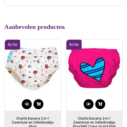
Aanbevolen producten
Actie
Actie
Dit
Dit
product
product
Charlie Banana 2-in-1
Charlie Banana 2-in-1
heeft
heeft
Zwemluier en Oefenbroekje-
Zwemluier en Oefenbroekje-
Ahoy
Blue Petit Coeur on Hot Pink