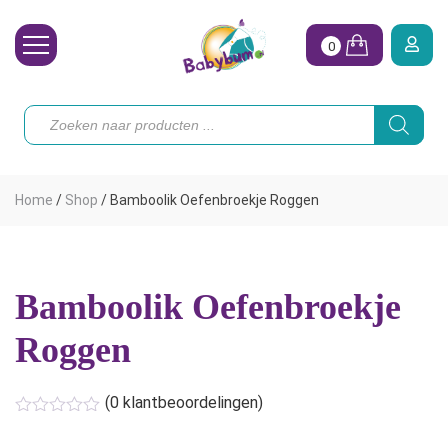
0
Wasbare Luiers
Producten
zoeken
Toebehoren
Waterpret
Home
/
Shop
/
Bamboolik Oefenbroekje Roggen
Vrouw
Koopjes
Bamboolik Oefenbroekje
Onze merken
Roggen
Hoe begin ik?
(
0
klantbeoordelingen)