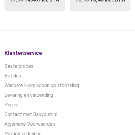
variaties.
variaties.
prijs
Deze
prijs
prijs
Deze
prijs
optie
optie
was:
is:
was:
is:
kan
kan
€17,95.
€14,45.
€16,95.
€10,45.
gekozen
gekozen
worden
worden
op
op
de
de
Klantenservice
productpagina
productpagina
Bestelproces
Betalen
Wasbare luiers kopen op afbetaling
Levering en verzending
Prijzen
Contact met Babybum.nl
Algemene Voorwaarden
Privacy verklaring