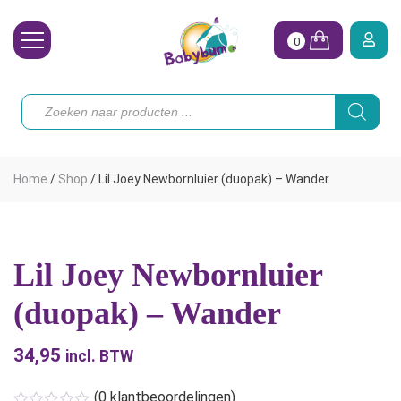
0
Wasbare Luiers
Producten
zoeken
Toebehoren
Waterpret
Home
/
Shop
/
Lil Joey Newbornluier (duopak) – Wander
Vrouw
Koopjes
Lil Joey Newbornluier
Onze merken
(duopak) – Wander
Hoe begin ik?
34,95
incl. BTW
(
0
klantbeoordelingen)