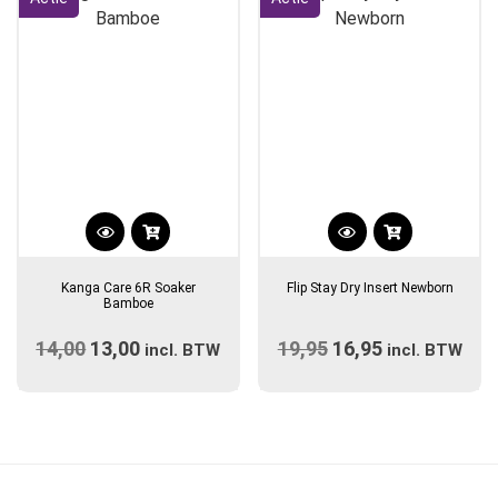
Dit
Dit
product
product
Kanga Care 6R Soaker
Flip Stay Dry Insert Newborn
heeft
heeft
Bamboe
meerdere
meerdere
14,00
Oorspronkelijke
13,00
Huidige
19,95
Oorspronkelijke
16,95
Huidige
variaties.
incl. BTW
variaties.
incl. BTW
prijs
Deze
prijs
prijs
Deze
prijs
optie
optie
was:
is:
was:
is:
kan
kan
€14,00.
€13,00.
€19,95.
€16,95.
gekozen
gekozen
worden
worden