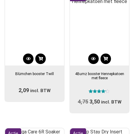
Blümchen booster Twill
4Bumz booster Hennepkatoen
met fleece
2,09
incl. BTW
Gewaardeerd
4,75
Oorspronkelijke
3,50
Huidige
4.00
incl. BTW
uit 5
prijs
prijs
was:
is:
€4,75.
€3,50.
Actie
Actie