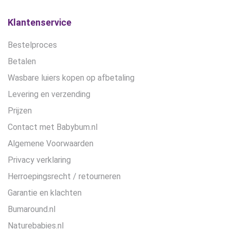
op
op
de
de
Klantenservice
productpagina
productpagina
Bestelproces
Betalen
Wasbare luiers kopen op afbetaling
Levering en verzending
Prijzen
Contact met Babybum.nl
Algemene Voorwaarden
Privacy verklaring
Herroepingsrecht / retourneren
Garantie en klachten
Bumaround.nl
Naturebabies.nl