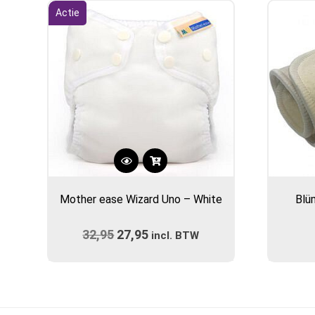
Actie
Dit
product
Mother ease Wizard Uno – White
Blü
heeft
meerdere
32,95
Oorspronkelijke
27,95
Huidige
variaties.
incl. BTW
prijs
Deze
prijs
optie
was:
is:
kan
€32,95.
€27,95.
gekozen