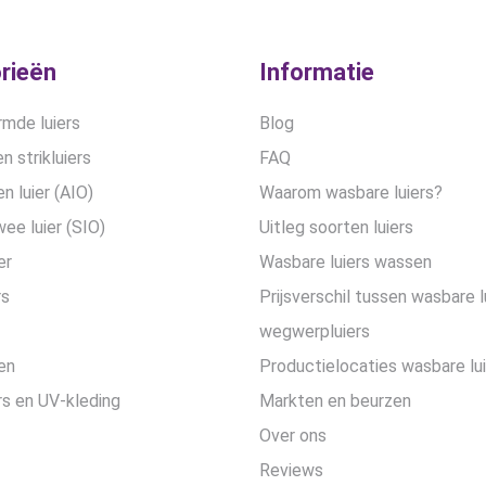
rieën
Informatie
mde luiers
Blog
n strikluiers
FAQ
en luier (AIO)
Waarom wasbare luiers?
wee luier (SIO)
Uitleg soorten luiers
er
Wasbare luiers wassen
rs
Prijsverschil tussen wasbare l
wegwerpluiers
en
Productielocaties wasbare lu
s en UV-kleding
Markten en beurzen
Over ons
Reviews