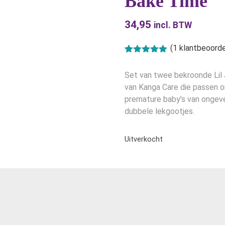
Bake Time
34,95
incl. BTW
(
1
klantbeoorde
Gewaardeerd
1
5.00
op 5
Set van twee bekroonde Lil J
gebaseerd
op
klant
van Kanga Care die passen om
waardering
premature baby’s van ongevee
dubbele lekgootjes.
Uitverkocht