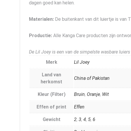
dagen goed kan helen.
Materialen:
De buitenkant van dit luiertje is va
Productie:
Alle Kanga Care producten zijn ontwor
De Lil Joey is een van de simpelste wasbare luiers
Merk
Lil Joey
Land van
China of Pakistan
herkomst
Kleur (Filter)
Bruin
,
Oranje
,
Wit
Effen of print
Effen
Gewicht
2
,
3
,
4
,
5
,
6