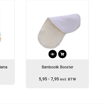
Dit
product
Mama
Bamboolik Booster
heeft
meerdere
5,95
-
7,95
Prijsklasse:
variaties.
incl. BTW
Deze
€5,95
optie
tot
kan
€7,95
gekozen