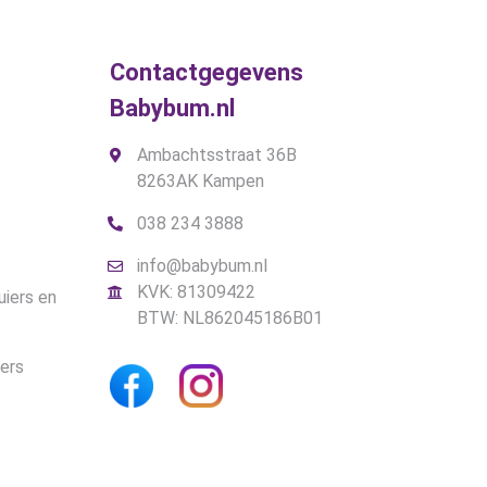
worden
op
de
Contactgegevens
productpagina
Babybum.nl
Ambachtsstraat 36B
8263AK Kampen
038 234 3888
info@babybum.nl
KVK: 81309422
uiers en
BTW: NL862045186B01
iers