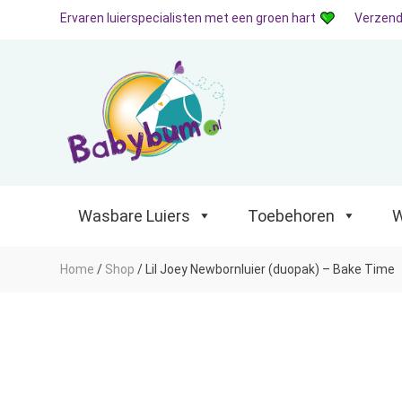
Ervaren luierspecialisten met een groen hart
Verzend
Wasbare Luiers
Toebehoren
Waterp
Wasbare Luiers
Toebehoren
W
Home
/
Shop
/
Lil Joey Newbornluier (duopak) – Bake Time