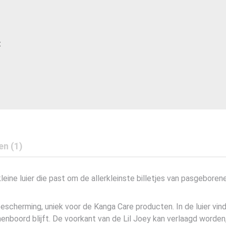
t
en (1)
kleine luier die past om de allerkleinste billetjes van pasgebore
escherming, uniek voor de Kanga Care producten. In de luier vin
enboord blijft. De voorkant van de Lil Joey kan verlaagd worden,