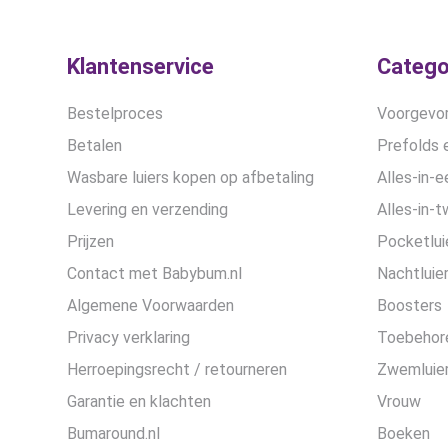
worden
op
de
Klantenservice
Catego
productpagina
Bestelproces
Voorgevor
Betalen
Prefolds e
Wasbare luiers kopen op afbetaling
Alles-in-e
Levering en verzending
Alles-in-t
Prijzen
Pocketlui
Contact met Babybum.nl
Nachtluie
Algemene Voorwaarden
Boosters
Privacy verklaring
Toebehor
Herroepingsrecht / retourneren
Zwemluier
Garantie en klachten
Vrouw
Bumaround.nl
Boeken