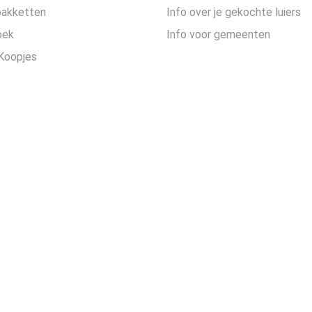
pakketten
Info over je gekochte luiers
oek
Info voor gemeenten
Koopjes