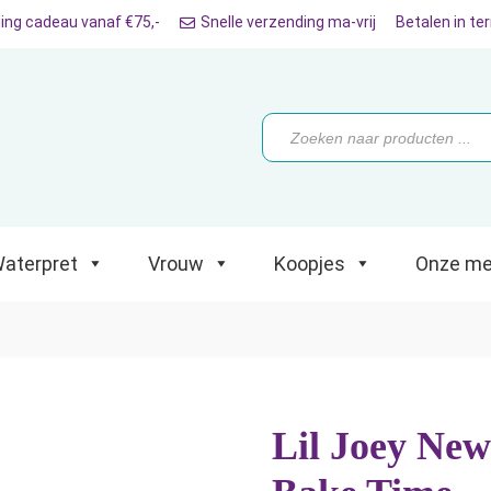
ing cadeau vanaf €75,-
Snelle verzending ma-vrij
Betalen in te
ret
Vrouw
Koopjes
Onze merken
Producten
zoeken
aterpret
Vrouw
Koopjes
Onze me
Lil Joey New