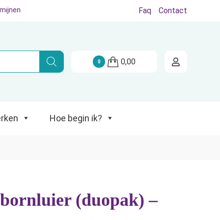
rmijnen
Faq
Contact
Hoe begin ik?
0,00
0
rken
Hoe begin ik?
bornluier (duopak) –