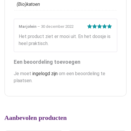
(Bio)katoen
Marjolein
–
30 december 2022
Gewaardeerd
Het product ziet er mooi uit. En het doosje is
5
uit 5
heel praktisch.
Een beoordeling toevoegen
Je moet
ingelogd zijn
om een beoordeling te
plaatsen.
Aanbevolen producten