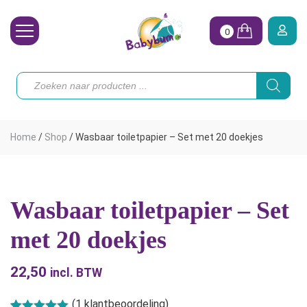
0
Wasbare Luiers
Producten
zoeken
Toebehoren
Waterpret
Home
/
Shop
/
Wasbaar toiletpapier – Set met 20 doekjes
Vrouw
Koopjes
Wasbaar toiletpapier – Set
Onze merken
met 20 doekjes
Hoe begin ik?
22,50
incl. BTW
(
1
klantbeoordeling)