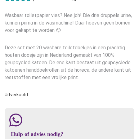
Gewaardeerd
1
5.00
op 5
Wasbaar toiletpapier vies? Nee joh! Die drie druppels urine,
gebaseerd
op
klant
kunnen prima in de wasmachine! Daar hoeven geen bomen
waardering
voor gekapt te worden 😉
Deze set met 20 wasbare toiletdoekjes in een prachtig
houten doosje zijn in Nederland gemaakt van 100%
geupcycled katoen. De ene kant bestaat uit geupcyclede
katoenen handdoekrollen uit de horeca, de andere kant uit
reststoffen met een vrolijke print.
Uitverkocht
Hulp of advies nodig?