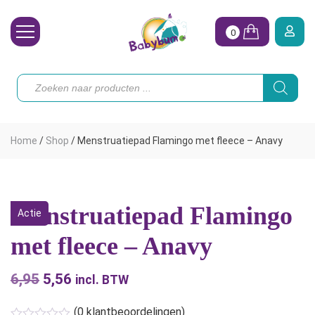
0
Wasbare Luiers
Producten
zoeken
Toebehoren
Waterpret
Home
/
Shop
/
Menstruatiepad Flamingo met fleece – Anavy
Vrouw
Koopjes
Menstruatiepad Flamingo
Actie
Onze merken
met fleece – Anavy
Hoe begin ik?
6,95
Oorspronkelijke
5,56
Huidige
incl. BTW
prijs
prijs
(
0
klantbeoordelingen)