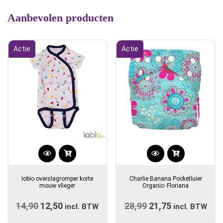
Aanbevolen producten
Actie
Actie
Dit
product
Iobio overslagromper korte
Charlie Banana Pocketluier
heeft
mouw vlieger
Organic- Floriana
meerdere
14,90
Oorspronkelijke
12,50
Huidige
28,99
Oorspronkelijke
21,75
Huidige
variaties.
incl. BTW
incl. BTW
prijs
Deze
prijs
prijs
prijs