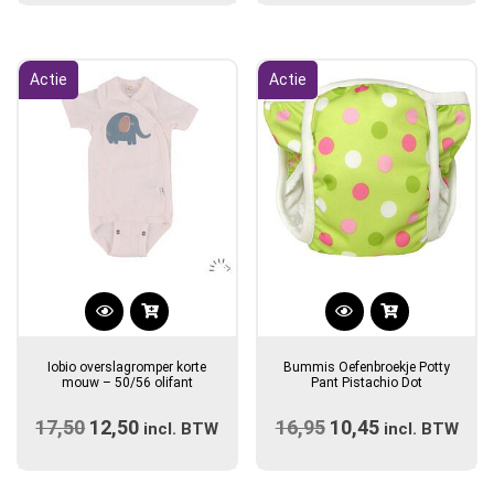
optie
was:
is:
was:
is:
kan
€14,90.
€12,50.
€28,99.
€21,75.
gekozen
Actie
Actie
worden
op
de
productpagina
Dit
product
Iobio overslagromper korte
Bummis Oefenbroekje Potty
heeft
mouw – 50/56 olifant
Pant Pistachio Dot
meerdere
17,50
Oorspronkelijke
12,50
Huidige
16,95
Oorspronkelijke
10,45
Huidige
incl. BTW
variaties.
incl. BTW
prijs
prijs
prijs
Deze
prijs
optie
was:
is:
was:
is: