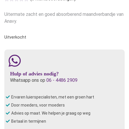
was:
is:
€6,95.
€5,56.
Uitermate zacht en goed absorberend maandverbandje van
Anavy.
Uitverkocht
Hulp of advies nodig?
Whatsapp ons op
06 - 4486 2909
Ervaren luierspecialisten, met een groen hart
Door moeders, voor moeders
Advies op maat. We helpen je graag op weg
Betaal in termijnen