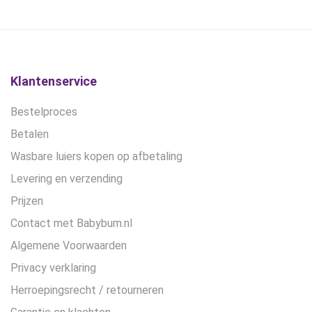
kan
€17,50.
€12,50.
€16,95.
€10,45.
gekozen
worden
op
de
Klantenservice
productpagina
Bestelproces
Betalen
Wasbare luiers kopen op afbetaling
Levering en verzending
Prijzen
Contact met Babybum.nl
Algemene Voorwaarden
Privacy verklaring
Herroepingsrecht / retourneren