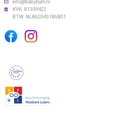
info@babybum.nl
KVK: 81309422
BTW: NL862045186B01