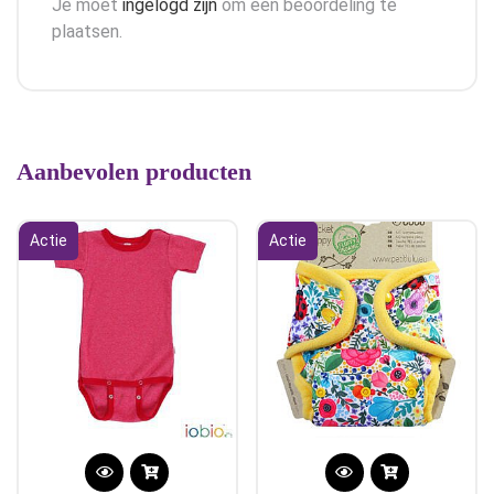
Je moet
ingelogd zijn
om een beoordeling te
plaatsen.
Aanbevolen producten
Actie
Actie
Dit
Dit