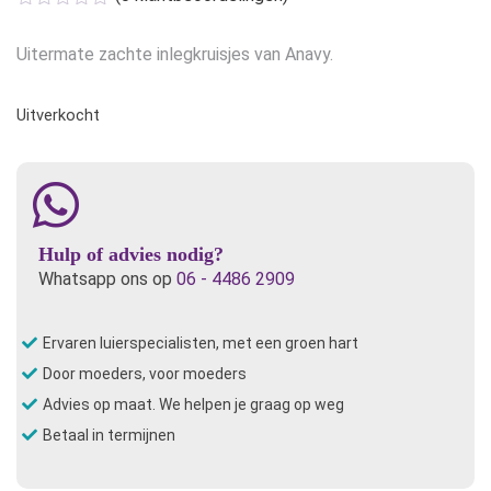
was:
is:
€5,50.
€4,40.
Uitermate zachte inlegkruisjes van Anavy.
Uitverkocht
Hulp of advies nodig?
Whatsapp ons op
06 - 4486 2909
Ervaren luierspecialisten, met een groen hart
Door moeders, voor moeders
Advies op maat. We helpen je graag op weg
Betaal in termijnen