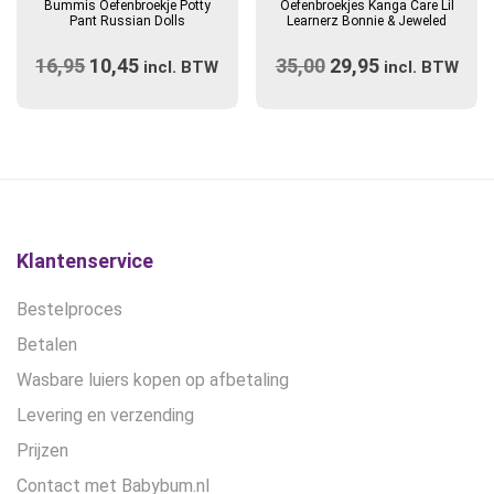
Bummis Oefenbroekje Potty
Oefenbroekjes Kanga Care Lil
heeft
Pant Russian Dolls
Learnerz Bonnie & Jeweled
meerdere
16,95
Oorspronkelijke
10,45
Huidige
35,00
Oorspronkelijke
29,95
Huidige
variaties.
incl. BTW
incl. BTW
prijs
Deze
prijs
prijs
prijs
optie
was:
is:
was:
is:
kan
€16,95.
€10,45.
€35,00.
€29,95.
gekozen
worden
op
de
Klantenservice
productpagina
Bestelproces
Betalen
Wasbare luiers kopen op afbetaling
Levering en verzending
Prijzen
Contact met Babybum.nl