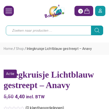
0
Wasbare Luiers
Producten
zoeken
Toebehoren
Waterpret
Home
/
Shop
/
Inlegkruisje Lichtblauw gestreept – Anavy
Vrouw
Koopjes
Inlegkruisje Lichtblauw
Actie
Onze merken
gestreept – Anavy
Hoe begin ik?
5,50
Oorspronkelijke
4,40
Huidige
incl. BTW
prijs
prijs
(
0
klantbeoordelingen)