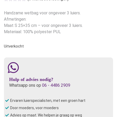
was:
is:
€17,50.
€14,00.
Handzame wetbag voor ongeveer 3 luiers.
Afmetingen:​
Maat S 25×35 cm – voor ongeveer 3 luiers.
Materiaal: 100% polyester PUL
Uitverkocht
Hulp of advies nodig?
Whatsapp ons op
06 - 4486 2909
Ervaren luierspecialisten, met een groen hart
Door moeders, voor moeders
Advies op maat. We helpen je graag op weg