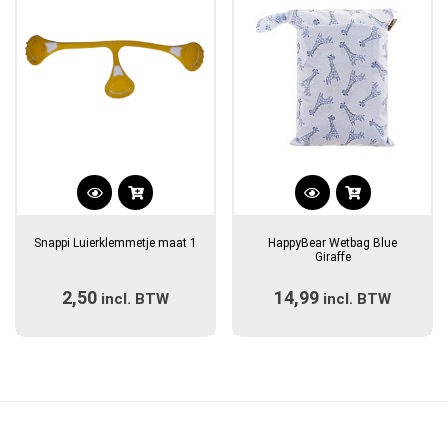
Dit
product
Snappi Luierklemmetje maat 1
HappyBear Wetbag Blue
heeft
Giraffe
meerdere
2,50
14,99
incl. BTW
variaties.
incl. BTW
Deze
optie
kan
gekozen
worden
op