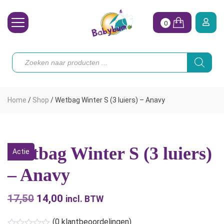
0
Wasbare Luiers
Producten
zoeken
Toebehoren
Waterpret
Home
/
Shop
/
Wetbag Winter S (3 luiers) – Anavy
Vrouw
Koopjes
Wetbag Winter S (3 luiers)
Actie
Onze merken
– Anavy
Hoe begin ik?
17,50
Oorspronkelijke
14,00
Huidige
incl. BTW
prijs
prijs
(
0
klantbeoordelingen)