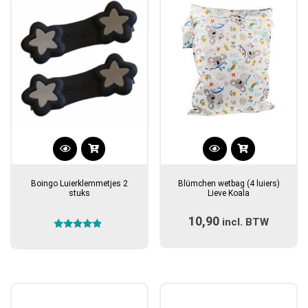
Boingo Luierklemmetjes 2
Blümchen wetbag (4 luiers)
stuks
Lieve Koala
10,90
incl. BTW
Gewaardeerd
4.67
uit 5