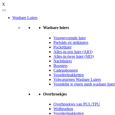
X
Wasbare Luiers
Wasbare luiers
Voorgevormde luier
Prefolds en strikluiers
Pocketluier
Alles-in-een luier (AIO)
Alles-in-twee luier (SIO)
Nachtluiers
Boosters
Cadeaubonnen
Voordeelpakketten
Volwassenen Wasbare Luiers
Voordelig je eigen stash wasbare luie
Overbroekjes
Overbroekjes van PUL/TPU
Wolbroeken
Voordeelpakketten