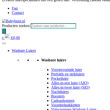
Faq
Contact
Producten zoeken
€
0,00
0
Wasbare Luiers
Wasbare luiers
Voorgevormde luier
Prefolds en strikluiers
Pocketluier
Alles-in-een luier (AIO)
Alles-in-twee luier (SIO)
Nachtluiers
Boosters
Cadeaubonnen
Voordeelpakketten
Volwassenen Wasbare Luiers