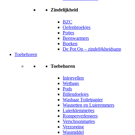
Zindelijkheid
BZC
Oefenbroekjes
Potjes
Beenwarmers
Boeken
De Pot Op – zindelijkheidsapp
Toebehoren
Toebehoren
Inlegvellen
Wetbags
Pods
Billendoekjes
Wasbaar Toiletpapier
Wasnetten en Luieremmers
Luierklemmetjes
Romperverlengers
Verschoonmatjes
Verzorging
Wasmiddel