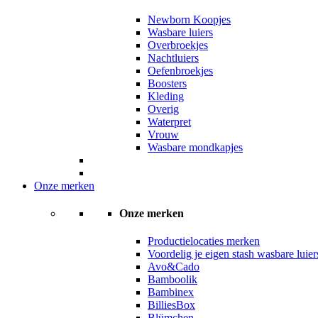
Newborn Koopjes
Wasbare luiers
Overbroekjes
Nachtluiers
Oefenbroekjes
Boosters
Kleding
Overig
Waterpret
Vrouw
Wasbare mondkapjes
Onze merken
Onze merken
Productielocaties merken
Voordelig je eigen stash wasbare luie
Avo&Cado
Bamboolik
Bambinex
BilliesBox
Blümchen