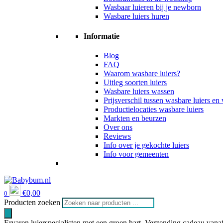
Wasbaar luieren bij je newborn
Wasbare luiers huren
Informatie
Blog
FAQ
Waarom wasbare luiers?
Uitleg soorten luiers
Wasbare luiers wassen
Prijsverschil tussen wasbare luiers e
Productielocaties wasbare luiers
Markten en beurzen
Over ons
Reviews
Info over je gekochte luiers
Info voor gemeenten
€
0,00
0
Producten zoeken
Ervaren luierspecialisten met een groen hart
Verzending cadeau vanaf