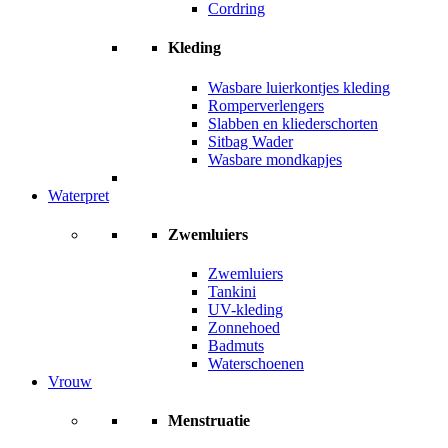
Cordring
Kleding
Wasbare luierkontjes kleding
Romperverlengers
Slabben en kliederschorten
Sitbag Wader
Wasbare mondkapjes
Waterpret
Zwemluiers
Zwemluiers
Tankini
UV-kleding
Zonnehoed
Badmuts
Waterschoenen
Vrouw
Menstruatie