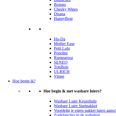
Boingo
Cheeky Wipes
Disana
HappyBear
Hu-Da
Mother Ease
Petit Lulu
Popolini
Rumparooz
SENEO
TotsBots
ULRICH
Vimse
Hoe begin ik?
Hoe begin ik met wasbare luiers?
Wasbare Luier Keuzehulp
Wasbare Luier Startpakket
Voordelig je eigen pakket luiers aans
Zoekfuncties in de webshop