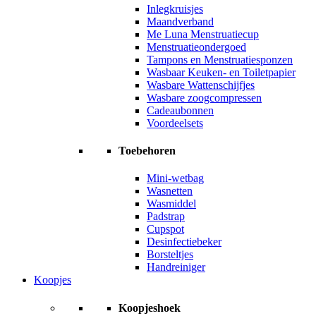
Inlegkruisjes
Maandverband
Me Luna Menstruatiecup
Menstruatieondergoed
Tampons en Menstruatiesponzen
Wasbaar Keuken- en Toiletpapier
Wasbare Wattenschijfjes
Wasbare zoogcompressen
Cadeaubonnen
Voordeelsets
Toebehoren
Mini-wetbag
Wasnetten
Wasmiddel
Padstrap
Cupspot
Desinfectiebeker
Borsteltjes
Handreiniger
Koopjes
Koopjeshoek