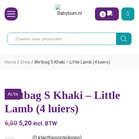
0
Wasbare Luiers
Producten
zoeken
Toebehoren
Waterpret
Home
/
Shop
/
Wetbag S Khaki – Little Lamb (4 luiers)
Vrouw
Koopjes
Wetbag S Khaki – Little
Actie
Onze merken
Lamb (4 luiers)
Hoe begin ik?
6,50
Oorspronkelijke
5,20
Huidige
incl. BTW
prijs
prijs
(
0
klantbeoordelingen)