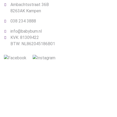
Ambachtsstraat 36B
8263AK Kampen
038 234 3888
info@babybum.nl
KVK: 81309422
BTW: NL862045186B01