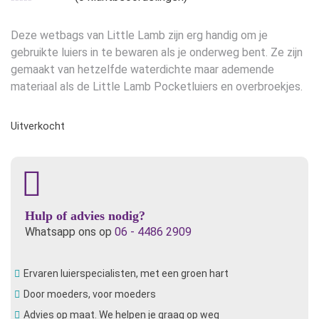
was:
is:
€6,50.
€5,20.
Deze wetbags van Little Lamb zijn erg handig om je
gebruikte luiers in te bewaren als je onderweg bent. Ze zijn
gemaakt van hetzelfde waterdichte maar ademende
materiaal als de Little Lamb Pocketluiers en overbroekjes.
Uitverkocht
Hulp of advies nodig?
Whatsapp ons op
06 - 4486 2909
Ervaren luierspecialisten, met een groen hart
Door moeders, voor moeders
Advies op maat. We helpen je graag op weg