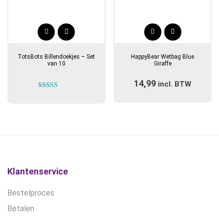
TotsBots Billendoekjes – Set
HappyBear Wetbag Blue
van 10
Giraffe
14,99
incl. BTW
Gewaardeerd
5.00
uit 5
Klantenservice
Bestelproces
Betalen