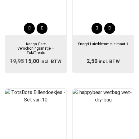
Dit
product
Kanga Care
Snappi Luierklemmetje maat 1
heeft
Verschoningsmatje –
TokiTreats
meerdere
19,95
Oorspronkelijke
15,00
Huidige
2,50
incl. BTW
incl. BTW
variaties.
prijs
prijs
Deze
optie
was:
is:
kan
€19,95.
€15,00.
gekozen
worden
op
de
productpagina