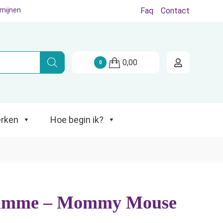
rmijnen
Faq
Contact
Hoe begin ik?
0,00
0
rken
Hoe begin ik?
imme – Mommy Mouse