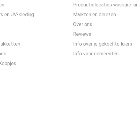
en
Productielocaties wasbare lu
s en UV-kleding
Markten en beurzen
Over ons
Reviews
pakketten
Info over je gekochte luiers
oek
Info voor gemeenten
Koopjes