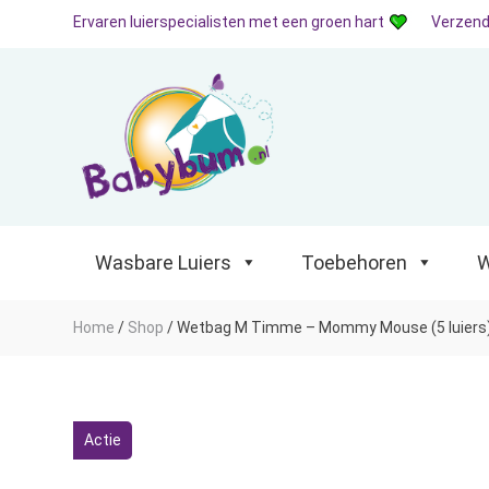
Ervaren luierspecialisten met een groen hart
Verzend
Wasbare Luiers
Toebehoren
Waterp
Wasbare Luiers
Toebehoren
W
Home
/
Shop
/
Wetbag M Timme – Mommy Mouse (5 luiers
Actie