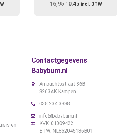
ijke
e
16,95
Oorspronkelijke
10,45
Huidige
TW
variaties.
incl. BTW
prijs
Deze
prijs
optie
was:
is:
kan
.
€16,95.
€10,45.
gekozen
worden
op
de
Contactgegevens
gina
productpagina
Babybum.nl
Ambachtsstraat 36B
8263AK Kampen
038 234 3888
info@babybum.nl
KVK: 81309422
uiers en
BTW: NL862045186B01