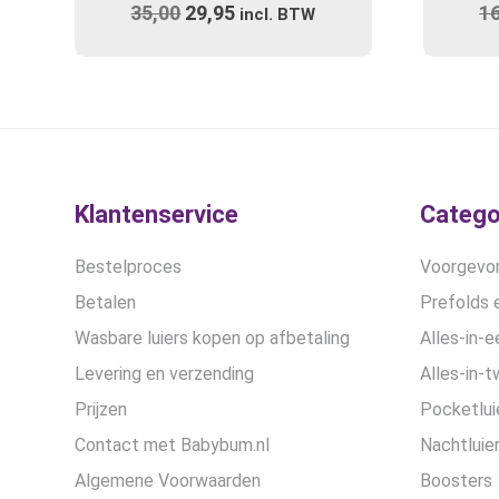
35,00
Oorspronkelijke
29,95
Huidige
1
incl. BTW
prijs
prijs
was:
is:
€35,00.
€29,95.
Klantenservice
Catego
Bestelproces
Voorgevor
Betalen
Prefolds e
Wasbare luiers kopen op afbetaling
Alles-in-e
Levering en verzending
Alles-in-t
Prijzen
Pocketlui
Contact met Babybum.nl
Nachtluie
Algemene Voorwaarden
Boosters