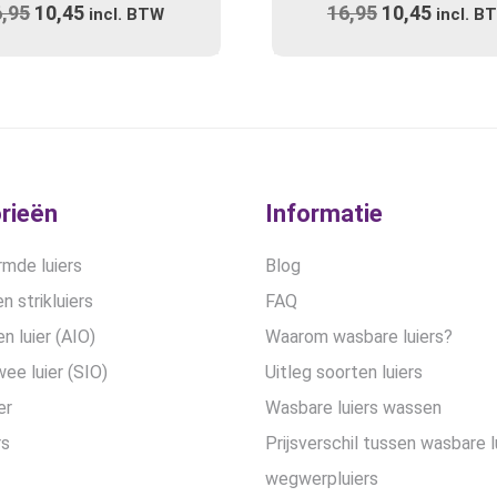
6,95
Oorspronkelijke
10,45
Huidige
16,95
Oorspronkel
10,45
Huidig
incl. BTW
variaties.
incl. B
prijs
prijs
prijs
Deze
prijs
optie
was:
is:
was:
is:
kan
€16,95.
€10,45.
€16,95.
€10,45
gekozen
worden
op
de
rieën
Informatie
productpa
mde luiers
Blog
n strikluiers
FAQ
en luier (AIO)
Waarom wasbare luiers?
wee luier (SIO)
Uitleg soorten luiers
er
Wasbare luiers wassen
rs
Prijsverschil tussen wasbare l
wegwerpluiers