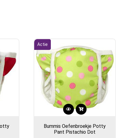
Actie
Dit
product
otty
Bummis Oefenbroekje Potty
heeft
Pant Pistachio Dot
meerdere