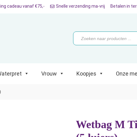
ing cadeau vanaf €75,-
Snelle verzending ma-vrij
Betalen in te
ret
Vrouw
Koopjes
Onze merken
Producten
zoeken
aterpret
Vrouw
Koopjes
Onze me
)
Wetbag M T