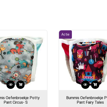
Actie
Dit
product
is Oefenbroekje Potty
Bummis Oefenbroekje P
heeft
Pant Circus- S
Pant Fairy Tales
meerdere