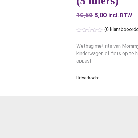
(5 luiers)
10,50
Oorspronkelijk
8,00
Huidige
incl. BTW
prijs
prijs
(
0
klantbeoorde
was:
is:
€10,50.
€8,00.
Wetbag met rits van Mommy
kinderwagen of fiets op te 
oppas!
Uitverkocht