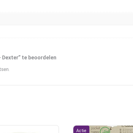
 Dexter” te beoordelen
tsen.
Actie