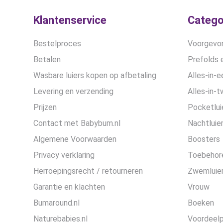
op
de
Klantenservice
Catego
productpagina
Bestelproces
Voorgevor
Betalen
Prefolds e
Wasbare luiers kopen op afbetaling
Alles-in-e
Levering en verzending
Alles-in-t
Prijzen
Pocketlui
Contact met Babybum.nl
Nachtluie
Algemene Voorwaarden
Boosters
Privacy verklaring
Toebehor
Herroepingsrecht / retourneren
Zwemluier
Garantie en klachten
Vrouw
Bumaround.nl
Boeken
Naturebabies.nl
Voordeel