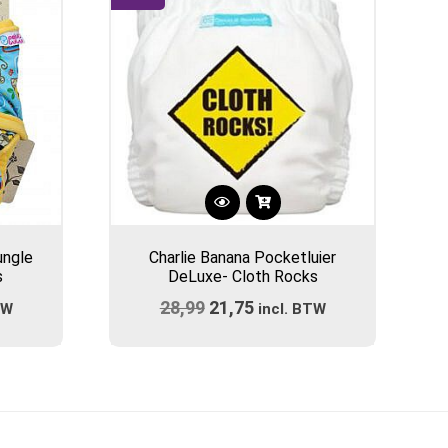
ungle
Charlie Banana Pocketluier
s
DeLuxe- Cloth Rocks
ijke
e
28,99
Oorspronkelijke
21,75
Huidige
TW
incl. BTW
prijs
prijs
was:
is:
.
€28,99.
€21,75.