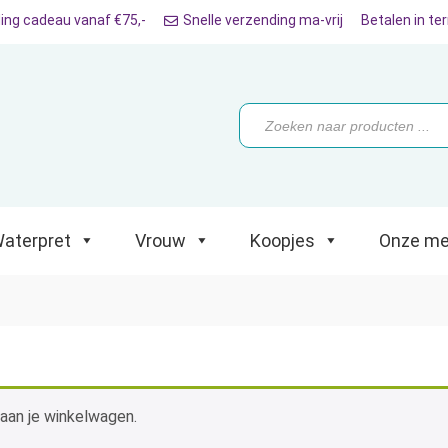
ing cadeau vanaf €75,-
Snelle verzending ma-vrij
Betalen in te
ret
Vrouw
Koopjes
Onze merken
Producten
zoeken
aterpret
Vrouw
Koopjes
Onze me
aan je winkelwagen.