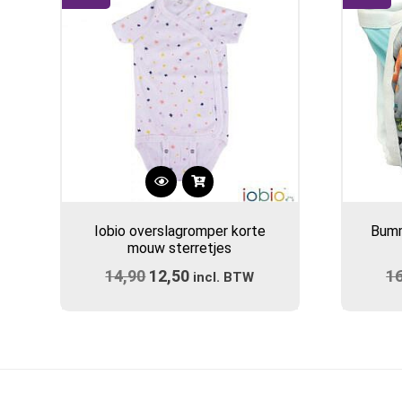
Dit
product
Iobio overslagromper korte
Bumm
heeft
mouw sterretjes
meerdere
14,90
Oorspronkelijke
12,50
Huidige
1
variaties.
incl. BTW
prijs
Deze
prijs
optie
was:
is:
kan
€14,90.
€12,50.
gekozen
worden