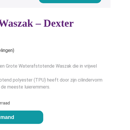
Waszak – Dexter
e
lingen)
een Grote Waterafstotende Waszak die in vrijwel
end polyester (TPU) heeft door zijn cilindervorm
n de meeste luieremmers.
rraad
elmand