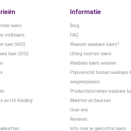
rieën
Informatie
mde luiers
Blog
n strikluiers
FAQ
en luier (AIO)
Waarom wasbare luiers?
wee luier (SIO)
Uitleg soorten luiers
er
Wasbare luiers wassen
rs
Prijsverschil tussen wasbare l
wegwerpluiers
en
Productielocaties wasbare lu
s en UV-kleding
Markten en beurzen
Over ons
Reviews
pakketten
Info over je gekochte luiers