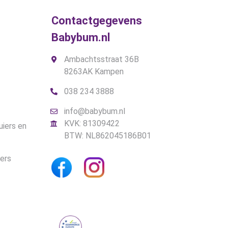
Contactgegevens
Babybum.nl
Ambachtsstraat 36B
8263AK Kampen
038 234 3888
info@babybum.nl
KVK: 81309422
uiers en
BTW: NL862045186B01
iers