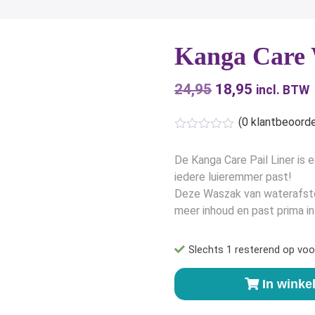
Kanga Care 
24,95
Oorspronkelijk
18,95
Huidige
incl. BTW
prijs
prijs
(
0
klantbeoorde
was:
is:
€24,95.
€18,95.
De Kanga Care Pail Liner is 
iedere luieremmer past!
Deze Waszak van waterafstot
meer inhoud en past prima i
Slechts 1 resterend op voo
Kanga
In wink
Care
Waszak