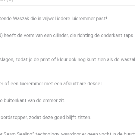
ende Waszak die in vrijwel iedere luieremmer past!
eeft de vorm van een cilinder, die richting de onderkant taps t
agen, zodat je de print of kleur ook nog kunt zien als de wasza
er of een luieremmer met een afsluitbare deksel.
de buitenkant van de emmer zit.
oordstopper, zodat deze goed blijft zitten.
ier Seam Sealing” technology, waardoor er geen vocht in de buur