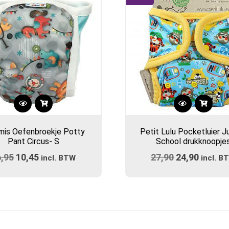
is Oefenbroekje Potty
Petit Lulu Pocketluier J
Pant Circus- S
School drukknoopje
6,95
Oorspronkelijke
10,45
Huidige
27,90
Oorspronkel
24,90
Huidig
incl. BTW
incl. B
prijs
prijs
prijs
prijs
was:
is:
was:
is:
€16,95.
€10,45.
€27,90.
€24,90