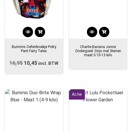
Dit
product
Bummis Oefenbroekje Potty
Charlie Banana Junior
heeft
Pant Fairy Tales
Ondergoed- Grijs met Sterren
maat S 10-13 kilo
meerdere
16,95
Oorspronkelijke
10,45
Huidige
variaties.
incl. BTW
prijs
Deze
prijs
optie
was:
is:
kan
€16,95.
€10,45.
gekozen
Actie
worden
op
de
productpagina