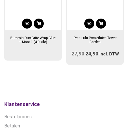
Dit
product
Bummis Duo-Brite Wrap Blue
Petit Lulu Pocketluier Flower
heeft
– Maat 1 (4-9 kilo)
Garden
meerdere
27,90
Oorspronkelijke
24,90
Huidige
variaties.
incl. BTW
prijs
Deze
prijs
optie
was:
is:
kan
€27,90.
€24,90.
gekozen
worden
op
de
Klantenservice
productpagina
Bestelproces
Betalen