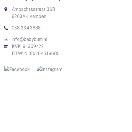
Ambachtsstraat 36B
8263AK Kampen
038 234 3888
info@babybum.nl
KVK: 81309422
BTW: NL862045186B01