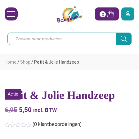
0
Wasbare Luiers
Producten
zoeken
Toebehoren
Waterpret
Home
/
Shop
/
Petit & Jolie Handzeep
Vrouw
Koopjes
Petit & Jolie Handzeep
Actie
Onze merken
6,95
Oorspronkelijke
5,50
Huidige
Hoe begin ik?
incl. BTW
prijs
prijs
(
0
klantbeoordelingen)
was:
is:
€6,95.
€5,50.